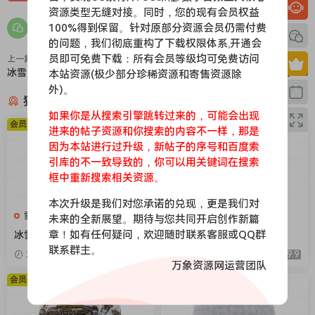
资源类型无缝对接。同时，您的现有会员权益
100%得到保留。针对原部分资源会员仍需付费
的问题，我们彻底重构了下载权限体系,开通会
员即可免费下载：所有会员等级均可免费访问
上一篇
下一篇
冰雪040
冰雪038
本站资源(极少部分珍稀资源和寄售资源除
外)。
猜你喜欢
如果你是从搜索引擎跳转过来的，可能会出现
会员免费
会员免费
进来的帖子资源和你搜索的内容不一样，那是
因为本站进行过升级，新帖子的序号和百度索
引库的不一致导致的，你可以用关键词在搜索
框中重新搜索相关资源。
本次升级是我们对您承诺的兑现，更是我们对
雪地，下雪，冰层
雪地，下雪，冰层
未来的全新展望。期待与您共同开启创作新篇
章！如有任何疑问，欢迎随时联系客服或QQ群
冰雪104
冰雪106
联系群主。
2026-04-08
9.9
2026-04-08
9.9
万象资源网运营团队
会员免费
会员免费