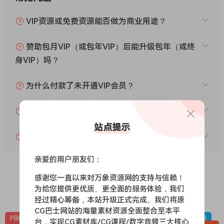
VIP资源或免费资源能否做为商业用途？
赞助包月VIP（或包年VIP）后能升级包年（或终
身VIP）吗？
为什么付款了未开通VIP会员？
账号可以分享或者借给别人用吗？
站点提示
VIP会员剩余时间查询？
亲爱的用户朋友们：
感谢您一直以来对万象资源网的支持与信赖！
为给您提供更优质、更全面的服务体验，我们
0
0
经过精心筹备，本站升级正式完成。我们将原
CG巴士网站的海量素材资源全面整合至本平
PBR-冰雪
PBR材质（在线预览）
材质贴图
雪地，下雪，冰层
台，实现CG素材库/CG课程/数字音频三大核心