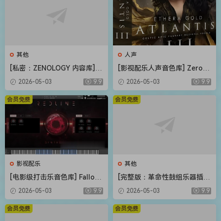
其他
人声
[私密：ZENOLOGY 内容库] R
[影视配乐人声音色库] Zero-G
oland Cloud ZENOLOGY Co
Ethera Gold Atlantis 3 v3.5.
2026-05-03
9.9
2026-05-03
9.9
ntent v2026.04-R2R [WiN]
2 [KONTAKT]（34.2GB）
（1.93GB）
会员免费
会员免费
影视配乐
其他
[电影级打击乐音色库] Fallout
[完整版：革命性鼓组乐器插件
Music Group Redline [KONT
+扩展包（可改路径）] DW S
2026-05-03
9.9
2026-05-03
9.9
AKT]（1.11GB）
oundworks v1.5.1 UNLOCKE
D+Expansion Pack-R2R [Wi
会员免费
会员免费
N]（80.67MB+62.3GB）