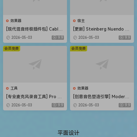
效果器
宿主
[现代混音终极插件包] CableG
[更新] Steinberg Nuendo 15
uys ShaperBox v3.6.3-V.R
v15.0.21+内容库 [WiN, MacO
2026-05-03
9.9
2026-05-03
9.9
[WiN, MacOSX]（20MB+74M
SX]（1.41GB+1.69GB+20G
B）
B）
会员免费
会员免费
工具
效果器
[专业麦克风录音工具] Pro Mi
[创意音色塑造引擎] Modern
crophone 1.8.5-TNT [MacO
Music Solutions Atlas v1.0.2
2026-05-03
9.9
2026-05-03
9.9
SX]（143MB）
REGGED-MOCHA [WiN, Mac
OSX]（246MB+489MB）
平面设计