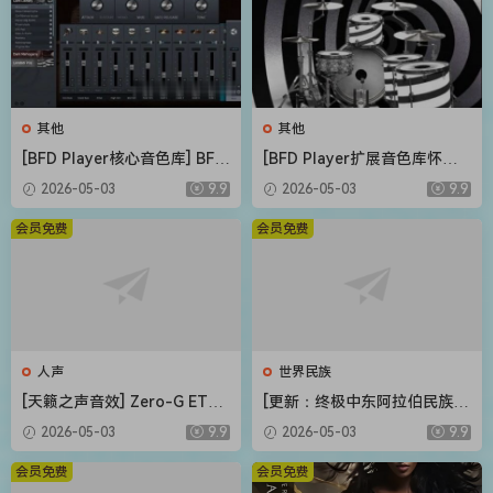
其他
其他
[BFD Player核心音色库] BFD
[BFD Player扩展音色库怀旧
Drums BFD Player Core Libr
摇滚] BFD Drums BFD Playe
2026-05-03
9.9
2026-05-03
9.9
ary v1.0.0.9-R2R（4.72GB）
r Extension London 70s v1.
0.0.13-R2R（2.71GB）
会员免费
会员免费
人声
世界民族
[天籁之声音效] Zero-G ETHE
[更新：终极中东阿拉伯民族管
RA Gold Odyssey v1.0.2 [KO
弦乐音源合集] Strezov Samp
2026-05-03
9.9
2026-05-03
9.9
NTAKT]（5.23GB）
ling Arabian Ethnic Orchestr
a v1.1 [KONTAKT]（57.37G
会员免费
会员免费
B）