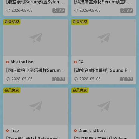
[浩室素材Serum预置Sylenth
[科技浩室素材Serum预置FL
1预置FL模板Ableton模板] O
模板Ableton模板] AWD Sou
2026-05-03
9.9
2026-05-03
9.9
five Bang House [WAV, MiDi]
nds Mystical Rituals Vol.1
（1.33GB）
[WAV, MiDi]（2.3GB）
会员免费
会员免费
Ableton Live
FX
[回响重拍电子乐采样Serum预
[动物音效FX采样] Sound FX
置FL模板Ableton模板] Shad
Sound Effects Animals [WA
2026-05-03
9.9
2026-05-03
9.9
ow Samples ILL Skrillex Ins
V]（245MB）
pired Production Suite [WA
会员免费
会员免费
V]（1.96GB）
Trap
Drum and Bass
[Trap陷阱素材] Relooped Bl
[鼓打贝斯人声素材] Kulture