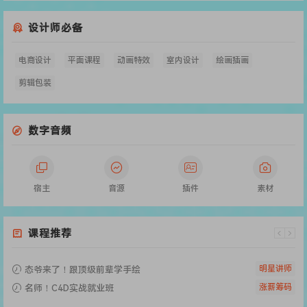
设计师必备
电商设计
平面课程
动画特效
室内设计
绘画插画
剪辑包装
数字音频
宿主
音源
插件
素材
课程推荐
明星讲师
态爷来了！跟顶级前辈学手绘
涨薪筹码
名师！C4D实战就业班