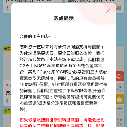
ackout Hood Trap X Jerk D
Drum and Bass Vocal Suite
2026-05-03
9.9
2026-05-03
9.9
rill Bundle [WAV, MiDi]（1.14
[WAV, MiDi]（3.5GB）
GB）
站点提示
苹果应用
亲爱的用户朋友们：
感谢您一直以来对万象资源网的支持与信赖！
会员免费
会员免费
为给您提供更优质、更全面的服务体验，我们
经过精心筹备，本站升级正式完成。我们将原
CG巴士网站的海量素材资源全面整合至本平
台，实现CG素材库/CG课程/数字音频三大核心
资源类型无缝对接。同时，您的现有会员权益
100%得到保留。针对原部分资源会员仍需付费
效果器
效果器
的问题，我们彻底重构了下载权限体系,开通会
[现代混音必备高响度削波效果
[世界一流吉他音色与混音工具
员即可免费下载：所有会员等级均可免费访问
插件] Audioloom Maciel Aud
全套合集] STL Tones Bundle
2026-05-03
9.9
2026-05-03
9.9
本站资源(极少部分珍稀资源和寄售资源除
io Deux Clipper v1.0.0 [WiN,
v2026.04 [WiN, MacOSX]（1.
外)。
MacOSX]（34.5MB+145MB)
48GB+3.34GB）
会员免费
会员免费
如果你是从搜索引擎跳转过来的，可能会出现
进来的帖子资源和你搜索的内容不一样，那是