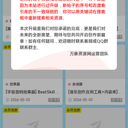
因为本站进行过升级，新帖子的序号和百度索
引库的不一致导致的，你可以用关键词在搜索
框中重新搜索相关资源。
效果器
合成器
本次升级是我们对您承诺的兑现，更是我们对
[革命性智能和弦插件] Scaler
[Steinberg音频工具合集包] S
Music Scaler 3 v3.2.2 Regge
teinberg Complete Bundle
未来的全新展望。期待与您共同开启创作新篇
2026-05-03
9.9
2026-05-03
9.9
d-HCiSO [MacOSX]（1.45G
2026.04 [MacOSX]（26.4G
章！如有任何疑问，欢迎随时联系客服或QQ群
B）
B）
会员免费
联系群主。
会员免费
万象资源网运营团队
效果器
合成器
[宇宙混响效果器] BeatSkillz
[音乐创作应用工具+内容库] R
SpaceWolf v1.0.2 U2B-MORi
oland Zenbeats Max Unlock
2026-05-03
9.9
2026-05-03
9.9
A [MacOSX]（153MB）
v3.11.2 [WiN]（295MB+7.29
GB）
会员免费
会员免费