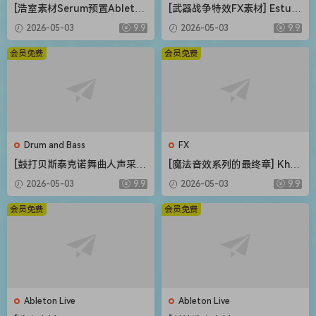
[浩室素材Serum预置Ableton
[武器战争特效FX素材] Estudi
模板FL模板] Shadow Sample
os Talkback Weapons and
2026-05-03
9.9
2026-05-03
9.9
s Bass House Bounce Vol.2
War Special Sound Effects
The Complete Bundle [WA
[FLAC]（216MB）
会员免费
会员免费
V]（4.12GB）
Drum and Bass
FX
[鼓打贝斯泰克诺舞曲人声采
[魔法音效系列的最终章] Khro
样]Weapon Sounds The Eve
n Studio Spells Variations V
2026-05-03
9.9
2026-05-03
9.9
rything Vocal Collection [W
ol.4 [WAV]（0.98GB）
AV]（514MB）
会员免费
会员免费
Ableton Live
Ableton Live