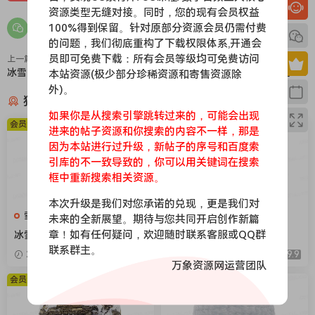
资源类型无缝对接。同时，您的现有会员权益
100%得到保留。针对原部分资源会员仍需付费
的问题，我们彻底重构了下载权限体系,开通会
员即可免费下载：所有会员等级均可免费访问
上一篇
下一篇
冰雪041
冰雪039
本站资源(极少部分珍稀资源和寄售资源除
外)。
猜你喜欢
如果你是从搜索引擎跳转过来的，可能会出现
会员免费
会员免费
进来的帖子资源和你搜索的内容不一样，那是
因为本站进行过升级，新帖子的序号和百度索
引库的不一致导致的，你可以用关键词在搜索
框中重新搜索相关资源。
本次升级是我们对您承诺的兑现，更是我们对
雪地，下雪，冰层
雪地，下雪，冰层
未来的全新展望。期待与您共同开启创作新篇
章！如有任何疑问，欢迎随时联系客服或QQ群
冰雪104
冰雪106
联系群主。
2026-04-08
9.9
2026-04-08
9.9
万象资源网运营团队
会员免费
会员免费