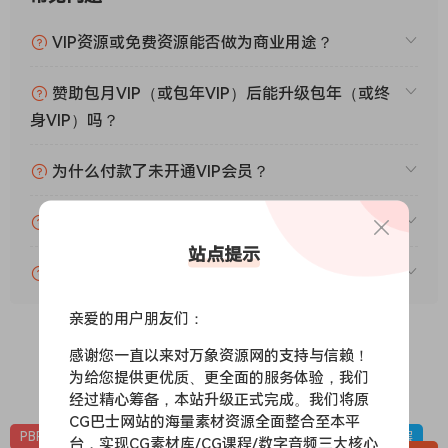
VIP资源或免费资源能否做为商业用途？
赞助包月VIP（或包年VIP）后能升级包年（或终
身VIP）吗？
为什么付款了未开通VIP会员？
账号可以分享或者借给别人用吗？
站点提示
VIP会员剩余时间查询？
亲爱的用户朋友们：
感谢您一直以来对万象资源网的支持与信赖！
为给您提供更优质、更全面的服务体验，我们
0
0
经过精心筹备，本站升级正式完成。我们将原
CG巴士网站的海量素材资源全面整合至本平
PBR-冰雪
PBR材质（在线预览）
材质贴图
雪地，下雪，冰层
台，实现CG素材库/CG课程/数字音频三大核心