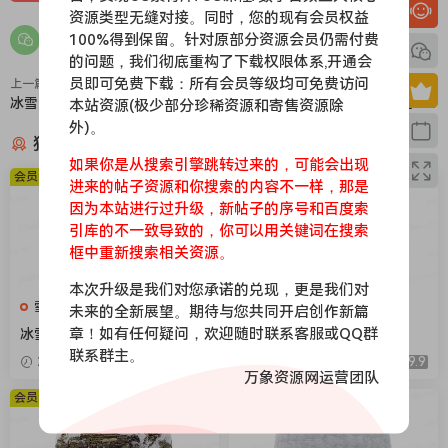
资源类型无缝对接。同时，您的现有会员权益
100%得到保留。针对原部分资源会员仍需付费
的问题，我们彻底重构了下载权限体系,开通会
员即可免费下载：所有会员等级均可免费访问
上一篇
下一篇
冰雪051
冰雪049
本站资源(极少部分珍稀资源和寄售资源除
外)。
猜你喜欢
如果你是从搜索引擎跳转过来的，可能会出现
会员免费
会员免费
进来的帖子资源和你搜索的内容不一样，那是
因为本站进行过升级，新帖子的序号和百度索
引库的不一致导致的，你可以用关键词在搜索
框中重新搜索相关资源。
本次升级是我们对您承诺的兑现，更是我们对
雪地，下雪，冰层
雪地，下雪，冰层
未来的全新展望。期待与您共同开启创作新篇
章！如有任何疑问，欢迎随时联系客服或QQ群
冰雪104
冰雪106
联系群主。
2026-04-08
9.9
2026-04-08
9.9
万象资源网运营团队
会员免费
会员免费