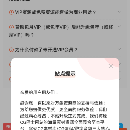
VIP资源或免费资源能否做为商业用途？
赞助包月VIP（或包年VIP）后能升级包年（或终
身VIP）吗？
为什么付款了未开通VIP会员？
账号可以分享或者借给别人用吗？
站点提示
VIP会员剩余时间查询？
亲爱的用户朋友们：
感谢您一直以来对万象资源网的支持与信赖！
为给您提供更优质、更全面的服务体验，我们
0
0
经过精心筹备，本站升级正式完成。我们将原
CG巴士网站的海量素材资源全面整合至本平
PBR-冰雪
PBR材质（在线预览）
材质贴图
雪地，下雪，冰层
台，实现CG素材库/CG课程/数字音频三大核心