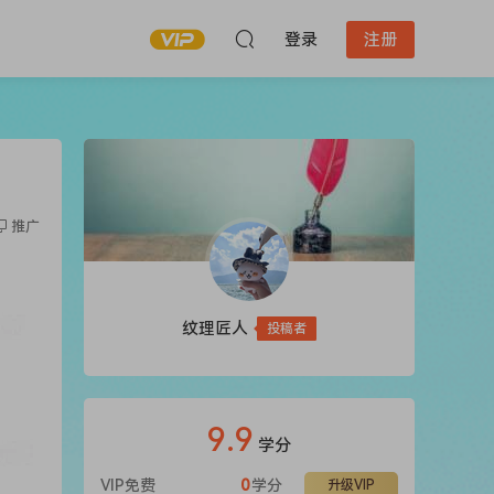
登录
注册
推广
纹理匠人
投稿者
9.9
学分
VIP免费
0
学分
升级VIP