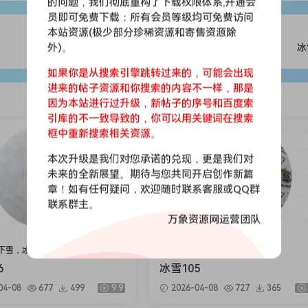
的问题，我们彻底重构了下载权限体系,开通会
员即可免费下载：所有会员等级均可免费访问
本站资源(极少部分珍稀资源和寄售资源除
外)。
冰
如果你是从搜索引擎跳转过来的，可能会出现
进来的帖子资源和你搜索的内容不一样，那是
因为本站进行过升级，新帖子的序号和百度索
引库的不一致导致的，你可以用关键词在搜索
会员免费
框中重新搜索相关资源。
本次升级是我们对您承诺的兑现，更是我们对
未来的全新展望。期待与您共同开启创作新篇
章！如有任何疑问，欢迎随时联系客服或QQ群
联系群主。
万象资源网运营团队
下雪，冰层
雪地，下雪，冰层
6
冰雪105
04-08
677
499
9.9
2026-04-08
727
365