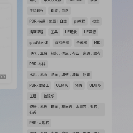
素材
苹果效果器
Kontakt
采样
手绘教程
街道，自然
PBR-街道丨地面丨自然
ps教程
宿主
插画课程
工具
UE场景
UE资源
ipad插画课
虚拟乐器
合成器
MIDI
印花，亚麻，针织，仿皮，布匹，家纺，绒布
PBR-布料
水泥，地面，路面，墙壁，墙体，沥青
9.9
PBR-混凝土
UE角色
预置
UE模型
工程
管弦乐
瓷砖，地板，墙面，花岗岩，水磨石，玉石，
石英
PBR-大理石