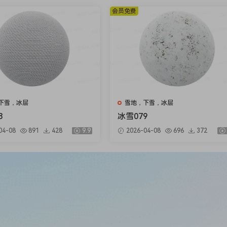
会员免费
下雪，冰层
雪地，下雪，冰层
8
冰雪079
04-08
891
428
9.9
2026-04-08
696
372