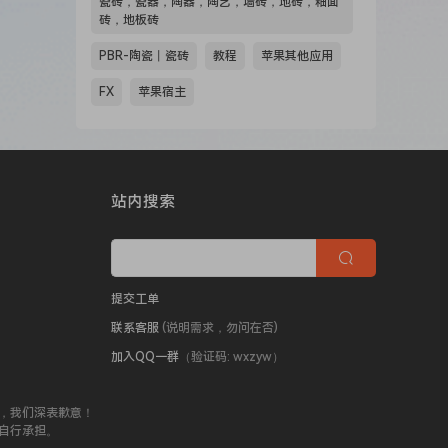
瓷砖，瓷器，陶器，陶艺，墙砖，地砖，釉面
砖，地板砖
PBR-陶瓷丨瓷砖
教程
苹果其他应用
FX
苹果宿主
站内搜索
提交工单
联系客服
(说明需求，勿问在否)
加入QQ一群
（验证码: wxzyw）
，我们深表歉意！
自行承担。