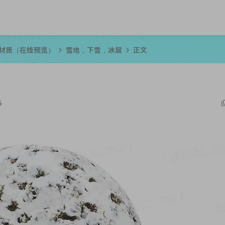
R材质（在线预览）
雪地，下雪，冰层
正文
6