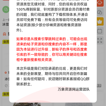
资源类型无缝对接。同时，您的现有会员权益
100%得到保留。针对原部分资源会员仍需付费
的问题，我们彻底重构了下载权限体系,开通会
员即可免费下载：所有会员等级均可免费访问
上一篇
下一篇
冰雪077
冰雪075
本站资源(极少部分珍稀资源和寄售资源除
外)。
猜你喜欢
如果你是从搜索引擎跳转过来的，可能会出现
会员免费
会员免费
进来的帖子资源和你搜索的内容不一样，那是
因为本站进行过升级，新帖子的序号和百度索
引库的不一致导致的，你可以用关键词在搜索
框中重新搜索相关资源。
本次升级是我们对您承诺的兑现，更是我们对
雪地，下雪，冰层
雪地，下雪，冰层
未来的全新展望。期待与您共同开启创作新篇
章！如有任何疑问，欢迎随时联系客服或QQ群
冰雪104
冰雪106
联系群主。
2026-04-08
9.9
2026-04-08
9.9
万象资源网运营团队
会员免费
会员免费