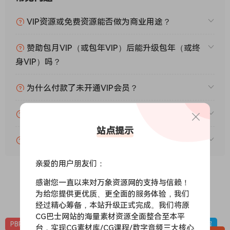
VIP资源或免费资源能否做为商业用途？
赞助包月VIP（或包年VIP）后能升级包年（或终
身VIP）吗？
为什么付款了未开通VIP会员？
账号可以分享或者借给别人用吗？
站点提示
VIP会员剩余时间查询？
亲爱的用户朋友们：
感谢您一直以来对万象资源网的支持与信赖！
为给您提供更优质、更全面的服务体验，我们
0
0
经过精心筹备，本站升级正式完成。我们将原
CG巴士网站的海量素材资源全面整合至本平
PBR-冰雪
PBR材质（在线预览）
材质贴图
雪地，下雪，冰层
台，实现CG素材库/CG课程/数字音频三大核心