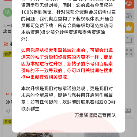
资源类型无缝对接。同时，您的现有会员权益
100%得到保留。针对原部分资源会员仍需付费
的问题，我们彻底重构了下载权限体系,开通会
员即可免费下载：所有会员等级均可免费访问
上一篇
下一篇
冰雪089
冰雪087
本站资源(极少部分珍稀资源和寄售资源除
外)。
猜你喜欢
如果你是从搜索引擎跳转过来的，可能会出现
会员免费
会员免费
进来的帖子资源和你搜索的内容不一样，那是
因为本站进行过升级，新帖子的序号和百度索
引库的不一致导致的，你可以用关键词在搜索
框中重新搜索相关资源。
本次升级是我们对您承诺的兑现，更是我们对
雪地，下雪，冰层
雪地，下雪，冰层
未来的全新展望。期待与您共同开启创作新篇
章！如有任何疑问，欢迎随时联系客服或QQ群
冰雪104
冰雪106
联系群主。
2026-04-08
9.9
2026-04-08
9.9
万象资源网运营团队
会员免费
会员免费