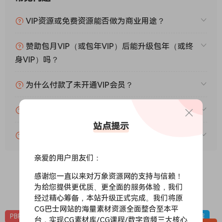
VIP资源或免费资源能否做为商业用途？
赞助包月VIP（或包年VIP）后能升级包年（或终
身VIP）吗？
为什么付款了未开通VIP会员？
账号可以分享或者借给别人用吗？
站点提示
VIP会员剩余时间查询？
亲爱的用户朋友们：
感谢您一直以来对万象资源网的支持与信赖！
为给您提供更优质、更全面的服务体验，我们
0
0
经过精心筹备，本站升级正式完成。我们将原
CG巴士网站的海量素材资源全面整合至本平
PBR-冰雪
PBR材质（在线预览）
材质贴图
雪地，下雪，冰层
台，实现CG素材库/CG课程/数字音频三大核心