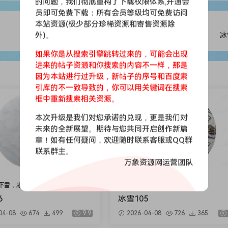
的问题，我们彻底重构了下载权限体系,开通会
员即可免费下载：所有会员等级均可免费访问
本站资源(极少部分珍稀资源和寄售资源除
外)。
冰
如果你是从搜索引擎跳转过来的，可能会出现
进来的帖子资源和你搜索的内容不一样，那是
因为本站进行过升级，新帖子的序号和百度索
引库的不一致导致的，你可以用关键词在搜索
会员免费
框中重新搜索相关资源。
本次升级是我们对您承诺的兑现，更是我们对
未来的全新展望。期待与您共同开启创作新篇
章！如有任何疑问，欢迎随时联系客服或QQ群
联系群主。
万象资源网运营团队
下雪，冰层
雪地，下雪，冰层
6
冰雪105
04-08
674
499
9.9
2026-04-08
726
365