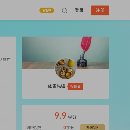
登录
注册
推广
体素先锋
投稿者
9.9
学分
VIP免费
0
学分
升级VIP