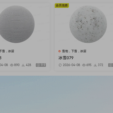
会员免费
下雪，冰层
雪地，下雪，冰层
8
冰雪079
04-08
890
428
9.9
2026-04-08
695
372