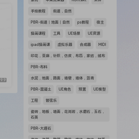
素材
苹果效果器
Kontakt
采样
手绘教程
街道，自然
PBR-街道丨地面丨自然
ps教程
宿主
插画课程
工具
UE场景
UE资源
ipad插画课
虚拟乐器
合成器
MIDI
印花，亚麻，针织，仿皮，布匹，家纺，绒布
PBR-布料
水泥，地面，路面，墙壁，墙体，沥青
9.9
PBR-混凝土
UE角色
预置
UE模型
工程
管弦乐
瓷砖，地板，墙面，花岗岩，水磨石，玉石，
石英
PBR-大理石