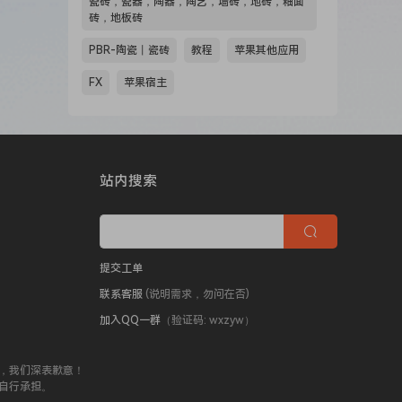
瓷砖，瓷器，陶器，陶艺，墙砖，地砖，釉面
砖，地板砖
PBR-陶瓷丨瓷砖
教程
苹果其他应用
FX
苹果宿主
站内搜索
提交工单
联系客服
(说明需求，勿问在否)
加入QQ一群
（验证码: wxzyw）
，我们深表歉意！
自行承担。