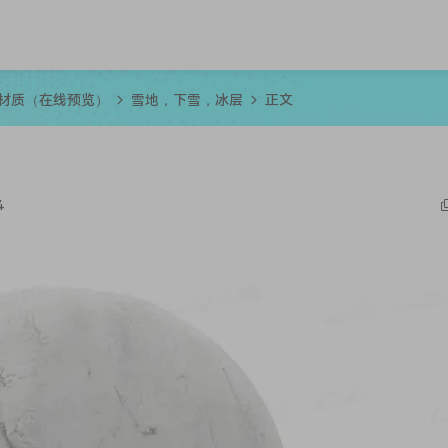
R材质（在线预览）
雪地，下雪，冰层
正文
4