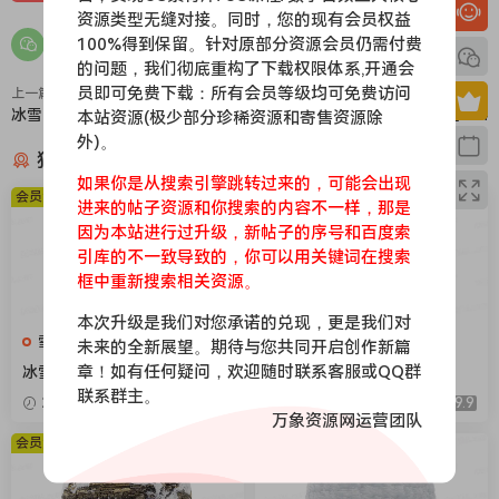
资源类型无缝对接。同时，您的现有会员权益
100%得到保留。针对原部分资源会员仍需付费
的问题，我们彻底重构了下载权限体系,开通会
员即可免费下载：所有会员等级均可免费访问
上一篇
下一篇
冰雪056
冰雪054
本站资源(极少部分珍稀资源和寄售资源除
外)。
猜你喜欢
如果你是从搜索引擎跳转过来的，可能会出现
会员免费
会员免费
进来的帖子资源和你搜索的内容不一样，那是
因为本站进行过升级，新帖子的序号和百度索
引库的不一致导致的，你可以用关键词在搜索
框中重新搜索相关资源。
本次升级是我们对您承诺的兑现，更是我们对
雪地，下雪，冰层
雪地，下雪，冰层
未来的全新展望。期待与您共同开启创作新篇
章！如有任何疑问，欢迎随时联系客服或QQ群
冰雪104
冰雪106
联系群主。
2026-04-08
9.9
2026-04-08
9.9
万象资源网运营团队
会员免费
会员免费