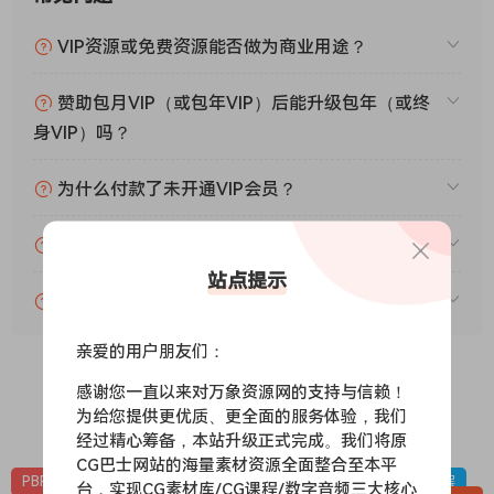
VIP资源或免费资源能否做为商业用途？
赞助包月VIP（或包年VIP）后能升级包年（或终
身VIP）吗？
为什么付款了未开通VIP会员？
账号可以分享或者借给别人用吗？
站点提示
VIP会员剩余时间查询？
亲爱的用户朋友们：
感谢您一直以来对万象资源网的支持与信赖！
为给您提供更优质、更全面的服务体验，我们
0
0
经过精心筹备，本站升级正式完成。我们将原
CG巴士网站的海量素材资源全面整合至本平
PBR-冰雪
PBR材质（在线预览）
材质贴图
雪地，下雪，冰层
台，实现CG素材库/CG课程/数字音频三大核心