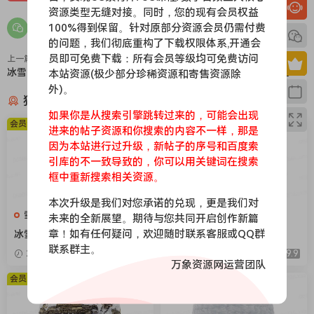
资源类型无缝对接。同时，您的现有会员权益
100%得到保留。针对原部分资源会员仍需付费
的问题，我们彻底重构了下载权限体系,开通会
员即可免费下载：所有会员等级均可免费访问
上一篇
下一篇
冰雪061
冰雪059
本站资源(极少部分珍稀资源和寄售资源除
外)。
猜你喜欢
如果你是从搜索引擎跳转过来的，可能会出现
会员免费
会员免费
进来的帖子资源和你搜索的内容不一样，那是
因为本站进行过升级，新帖子的序号和百度索
引库的不一致导致的，你可以用关键词在搜索
框中重新搜索相关资源。
本次升级是我们对您承诺的兑现，更是我们对
雪地，下雪，冰层
雪地，下雪，冰层
未来的全新展望。期待与您共同开启创作新篇
章！如有任何疑问，欢迎随时联系客服或QQ群
冰雪104
冰雪106
联系群主。
2026-04-08
9.9
2026-04-08
9.9
万象资源网运营团队
会员免费
会员免费