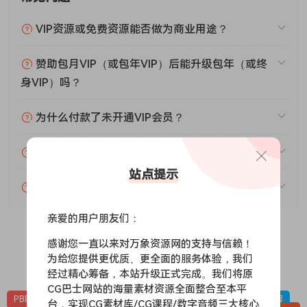
VIP资源或免费资源能否做为商业用途？
赞助包月VIP（或包年VIP）后能升级包年（或终
身VIP）吗？
为什么付款了未开通VIP会员？
账号可以分享或者借给别人用吗？
站点提示
VIP会员剩余时间查询？
亲爱的用户朋友们：
感谢您一直以来对万象资源网的支持与信赖！
为给您提供更优质、更全面的服务体验，我们
0
0
经过精心筹备，本站升级正式完成。我们将原
CG巴士网站的海量素材资源全面整合至本平
PBR-冰雪
PBR材质（在线预览）
材质贴图
雪地，下雪，冰层
台，实现CG素材库/CG课程/数字音频三大核心