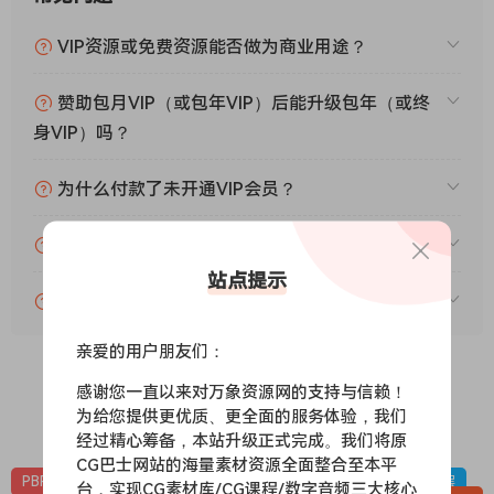
VIP资源或免费资源能否做为商业用途？
赞助包月VIP（或包年VIP）后能升级包年（或终
身VIP）吗？
为什么付款了未开通VIP会员？
账号可以分享或者借给别人用吗？
站点提示
VIP会员剩余时间查询？
亲爱的用户朋友们：
感谢您一直以来对万象资源网的支持与信赖！
为给您提供更优质、更全面的服务体验，我们
0
0
经过精心筹备，本站升级正式完成。我们将原
CG巴士网站的海量素材资源全面整合至本平
PBR-冰雪
PBR材质（在线预览）
材质贴图
雪地，下雪，冰层
台，实现CG素材库/CG课程/数字音频三大核心