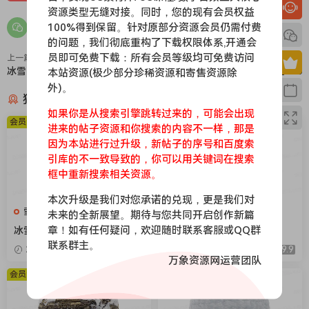
资源类型无缝对接。同时，您的现有会员权益
100%得到保留。针对原部分资源会员仍需付费
的问题，我们彻底重构了下载权限体系,开通会
员即可免费下载：所有会员等级均可免费访问
上一篇
下一篇
冰雪068
冰雪066
本站资源(极少部分珍稀资源和寄售资源除
外)。
猜你喜欢
如果你是从搜索引擎跳转过来的，可能会出现
会员免费
会员免费
进来的帖子资源和你搜索的内容不一样，那是
因为本站进行过升级，新帖子的序号和百度索
引库的不一致导致的，你可以用关键词在搜索
框中重新搜索相关资源。
本次升级是我们对您承诺的兑现，更是我们对
雪地，下雪，冰层
雪地，下雪，冰层
未来的全新展望。期待与您共同开启创作新篇
章！如有任何疑问，欢迎随时联系客服或QQ群
冰雪104
冰雪106
联系群主。
2026-04-08
9.9
2026-04-08
9.9
万象资源网运营团队
会员免费
会员免费