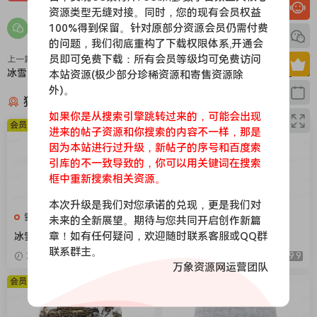
资源类型无缝对接。同时，您的现有会员权益
100%得到保留。针对原部分资源会员仍需付费
的问题，我们彻底重构了下载权限体系,开通会
员即可免费下载：所有会员等级均可免费访问
上一篇
下一篇
冰雪010
冰雪008
本站资源(极少部分珍稀资源和寄售资源除
外)。
猜你喜欢
如果你是从搜索引擎跳转过来的，可能会出现
会员免费
会员免费
进来的帖子资源和你搜索的内容不一样，那是
因为本站进行过升级，新帖子的序号和百度索
引库的不一致导致的，你可以用关键词在搜索
框中重新搜索相关资源。
本次升级是我们对您承诺的兑现，更是我们对
雪地，下雪，冰层
雪地，下雪，冰层
未来的全新展望。期待与您共同开启创作新篇
章！如有任何疑问，欢迎随时联系客服或QQ群
冰雪104
冰雪106
联系群主。
2026-04-08
9.9
2026-04-08
9.9
万象资源网运营团队
会员免费
会员免费