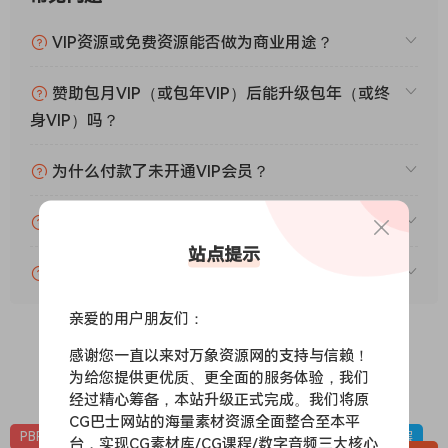
VIP资源或免费资源能否做为商业用途？
赞助包月VIP（或包年VIP）后能升级包年（或终
身VIP）吗？
为什么付款了未开通VIP会员？
账号可以分享或者借给别人用吗？
站点提示
VIP会员剩余时间查询？
亲爱的用户朋友们：
感谢您一直以来对万象资源网的支持与信赖！
为给您提供更优质、更全面的服务体验，我们
0
0
经过精心筹备，本站升级正式完成。我们将原
CG巴士网站的海量素材资源全面整合至本平
PBR-冰雪
PBR材质（在线预览）
材质贴图
雪地，下雪，冰层
台，实现CG素材库/CG课程/数字音频三大核心