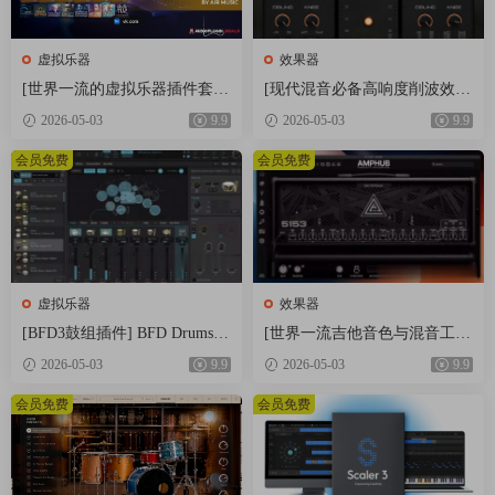
虚拟乐器
效果器
[世界一流的虚拟乐器插件套
[现代混音必备高响度削波效果
装] AIR Music Technology Instr
插件] Audioloom Maciel Audio
2026-05-03
9.9
2026-05-03
9.9
uments Bundle 2025-R2R [WiN]
Deux Clipper v1.0.0 [WiN, Mac
（5.92GB）
OSX]（34.5MB+145MB)
会员免费
会员免费
虚拟乐器
效果器
[BFD3鼓组插件] BFD Drums B
[世界一流吉他音色与混音工具
FD3 v3.5.0.49-R2R [WiN]（60.
全套合集] STL Tones Bundle v
2026-05-03
9.9
2026-05-03
9.9
9MB）
2026.04 [WiN, MacOSX]（1.48
GB+3.34GB）
会员免费
会员免费