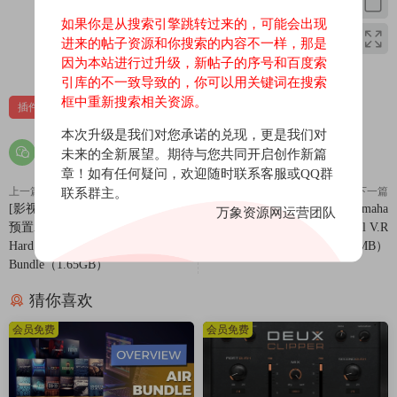
如果你是从搜索引擎跳转过来的，可能会出现
进来的帖子资源和你搜索的内容不一样，那是
0
0
因为本站进行过升级，新帖子的序号和百度索
引库的不一致导致的，你可以用关键词在搜索
框中重新搜索相关资源。
插件
效果器
本次升级是我们对您承诺的兑现，更是我们对
未来的全新展望。期待与您共同开启创作新篇
章！如有任何疑问，欢迎随时联系客服或QQ群
上一篇
下一篇
联系群主。
[影视硬核泰克诺舞曲素材Ableton
[AI人声解决方案] Yamaha
万象资源网运营团队
预置Ableton模板教程] Krosper The
Omnivocal v1.2.5 Beta Incl V.R
Hard Techno Arsenal Ultimate
Unlocker [WiN]（253MB）
Bundle（1.65GB）
猜你喜欢
会员免费
会员免费