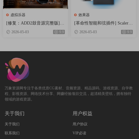
虚拟乐器
效果器
[修复：ADD2鼓音源完整版] X
[革命性智能和弦插件] Scaler
LN Audio Addictive Drums 2 C
Music Scaler 3 v3.2.2 Regged-H
2026-05-03
9.9
2026-05-03
9.9
omplete v2.9.0.4 FIXED ONLY-
CiSO [MacOSX]（1.45GB）
R2R+安装方法 [WiN]（28.27M
B+12.79GB）
万象资源网专注于各类优质CG素材、音频资源、精品源码、游戏资源、自学教
程、影视资源、网络技术分享、网赚经验项目交流，超清精美壁纸，拥有独特
领域的游戏资源。
关于我们
用户权益
关于我们
用户协议
联系我们
VIP必读