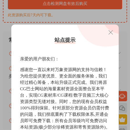
点击检测网盘有效后购买
此资源购买后7天内可下载。
站点提示
常见问题
VIP资源或免费资源能否做为商业用途？
亲爱的用户朋友们：
赞助包月VIP（或包年VIP）后能升级包年（或终
感谢您一直以来对万象资源网的支持与信赖！
为给您提供更优质、更全面的服务体验，我们
身VIP）吗？
经过精心筹备，本站升级正式完成。我们将原
CG巴士网站的海量素材资源全面整合至本平
为什么付款了未开通VIP会员？
台，实现CG素材库/CG课程/数字音频三大核心
资源类型无缝对接。同时，您的现有会员权益
账号可以分享或者借给别人用吗？
100%得到保留。针对原部分资源会员仍需付费
的问题，我们彻底重构了下载权限体系,开通会
VIP会员剩余时间查询？
员即可免费下载：所有会员等级均可免费访问
本站资源(极少部分珍稀资源和寄售资源除外)。