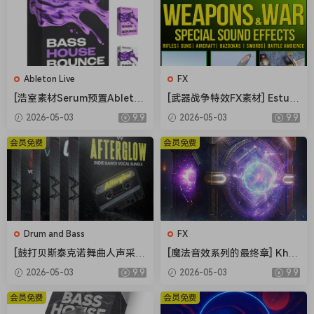
stay consistent, and build tracks that actually hit on big
systems.
Want the full list of what’s included?
•KROSPER Generator Suite (NEW)
•Hard Techno Screech Collection
Ableton Live
FX
•Hard Techno Screech Engine
[浩室素材Serum预置Ableton
[武器战争特效FX素材] Estudi
•Screech Forge System
模板FL模板] Shadow Sample
os Talkback Weapons and
2026-05-03
9.9
2026-05-03
9.9
s Bass House Bounce Vol.2
War Special Sound Effects
•Hard Techno Foundation
The Complete Bundle [WA
[FLAC]（216MB）
会员免费
会员免费
•Hard Techno Kick Expansion
V]（4.12GB）
•Kick Expansion Lite
•Kick Forge (System / Pack)
•Hard Techno Drop Forge
•Hard Fake Drop Toolkit
•Impact / Human (Pack)
Drum and Bass
FX
•Acid Collection
[鼓打贝斯泰克诺舞曲人声采
[魔法音效系列的最终章] Khro
样]Weapon Sounds The Eve
n Studio Spells Variations V
•Acid Forge (System)
2026-05-03
9.9
2026-05-03
9.9
rything Vocal Collection [W
ol.4 [WAV]（0.98GB）
•KROSPER Pro Racks & Workflows
AV]（514MB）
会员免费
会员免费
•Bonus Tools & FX Layers (where included)