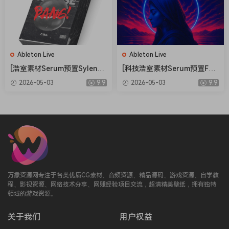
•Templates / Sequences (where included)
•Guides (EN where included)
🏠 HomePage
Ableton Live
Ableton Live
[浩室素材Serum预置Sylenth
[科技浩室素材Serum预置FL
1预置FL模板Ableton模板] O
模板Ableton模板] AWD Sou
2026-05-03
9.9
2026-05-03
9.9
five Bang House [WAV, MiDi]
nds Mystical Rituals Vol.1
（1.33GB）
[WAV, MiDi]（2.3GB）
万象资源网专注于各类优质CG素材、音频资源、精品源码、游戏资源、自学教
程、影视资源、网络技术分享、网赚经验项目交流，超清精美壁纸，拥有独特
领域的游戏资源。
关于我们
用户权益