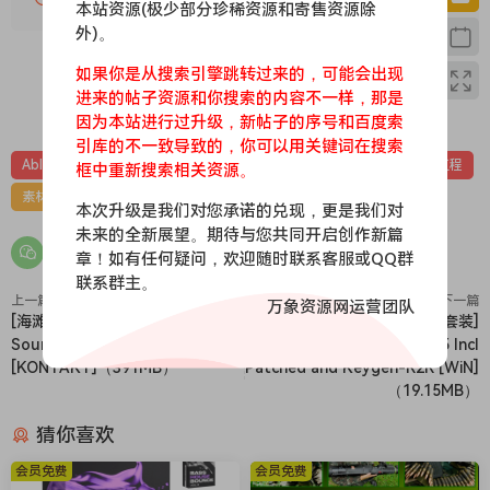
for modern hard techno. It combines screeches, kicks,
本站资源(极少部分珍稀资源和寄售资源除
外)。
drops, and pro racks into one unified workflow — built to
move fast and hit hard.
如果你是从搜索引擎跳转过来的，可能会出现
WHY PRODUCERS CHOOSE KROSPER
进来的帖子资源和你搜索的内容不一样，那是
0
0
Built for speed, power, and precision — not generic sounds.
因为本站进行过升级，新帖子的序号和百度索
Everything is engineered to hit like a weapon and land
引库的不一致导致的，你可以用关键词在搜索
Ableton Live
Cinematic
Hardcore
MIDI
Techno
工程
框中重新搜索相关资源。
clean on big systems.
INSTANT RESULTS
素材
采样
本次升级是我们对您承诺的兑现，更是我们对
Make usable, heavy sounds in minutes — no endless
未来的全新展望。期待与您共同开启创作新篇
tweaking, no fluff.
章！如有任何疑问，欢迎随时联系客服或QQ群
CLUB-DESTROYING ENERGY
联系群主。
上一篇
下一篇
万象资源网运营团队
Designed for impact, tension, and domination — the drop
[海滩潮汐池音景氛围音源]
[Mellowmuse插件套装]
feels inevitable.
Soundiron Glass Beach
Mellowmuse Bundle 2025 Incl
PRO WORKFLOW
[KONTAKT]（391MB）
Patched and Keygen-R2R [WiN]
Racks, presets, and tools that behave like a system —
（19.15MB）
consistent, repeatable, fast.
猜你喜欢
WHAT’S INSIDE YOUR ARSENAL
A unified hard techno ecosystem — designed to move fast,
会员免费
会员免费