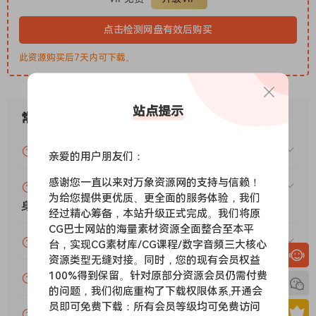
•硬科技尖叫引擎
•尖叫锻造系统
点击检测网盘有效后购买
•硬科技基础 •硬科技踢扩展
•踢击扩展轻量版
此资源购买后7天内可下载。
•踢击锻造（系统/包）
•硬科技掉落锻造
•硬伪掉落工具包
站点提示
常见问题
•冲击/人类（包）
•酸合集
VIP资源或免费资源能否做为商业用途？
亲爱的用户朋友们：
•酸锻炉（系统）
•KROSPER Pro 机架与工作流程
感谢您一直以来对万象资源网的支持与信赖！
赞助包月VIP（或包年VIP）后能升级包年（或终
•额外工具与效果图层（如含）
为给您提供更优质、更全面的服务体验，我们
身VIP）吗？
经过精心筹备，本站升级正式完成。我们将原
•模板/序列（含含）
CG巴士网站的海量素材资源全面整合至本平
•指南（含英文）
为什么付款了未开通VIP会员？
台，实现CG素材库/CG课程/数字音频三大核心
The complete hard techno system. Screeches, kicks & pro
资源类型无缝对接。同时，您的现有会员权益
racks to design sounds in seconds.
100%得到保留。针对原部分资源会员仍需付费
账号可以分享或者借给别人用吗？
WHAT IS THE HARD TECHNO ARSENAL?
的问题，我们彻底重构了下载权限体系,开通会
The Hard
Techno
Arsenal is a complete production system
员即可免费下载：所有会员等级均可免费访问
VIP会员剩余时间查询？