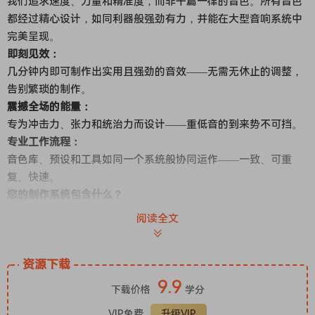
我们追求速度、力量和精准度，而非千篇一律的音色。所有音色
都经过精心设计，如同利器般强劲有力，并能在大型音响系统中
完美呈现。
即刻见效：
几分钟内即可制作出实用且强劲的音效——无需无休止的调整，
告别繁琐的制作。
震撼全场的能量：
专为冲击力、张力和统治力而设计——重低音的到来势不可挡。
专业工作流程：
音色库、预设和工具如同一个系统般协同运作——一致、可重
复、快速。
您的制作系统包含什么？
一个统一的硬核电子音乐生态系统——旨在快速高效地制作出音
阅读全文
效，保持音质的一致性，并打造出能够在大型音响系统中震撼人
心的曲目。
资源下载
想要完整的内容清单吗？
•KROSPER发电机套件（新）
9.9
下载价格
学分
•硬科技尖叫合集
VIP免费
升级VIP