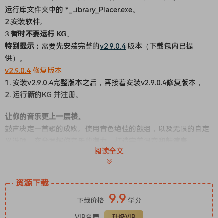
运行库文件夹中的 *_Library_Placer.exe。
2.安装软件。
3.
暂时不要运行 KG
。
特别提示：
需要先安装完整的
v2.9.0.4
版本（下载包内已提
供）。
v2.9.0.4
修复版本
1. 安装v2.9.0.4
完整版本之后，再接着安装
v2.9.0.4
修复版本，
2. 运行
新
的KG 并注册。
让你的音乐更上一层楼。
鼓声决定一首歌的成败。使用音色绝佳的鼓组，以及无限的自定
义选项，充分发挥你音乐的潜力，打造完美混音和鼓演奏。
阅读全文
在传奇录音棚录制。
Addictive Drums 2 为您带来音色惊艳的鼓声，这些鼓声均由杰
出的录音室鼓手在传奇录音棚精心录制并演奏。
资源下载
多重采样鼓声的丰富动态范围，搭配内置的录音棚级混音工具，
9.9
下载价格
学分
赋予您无限的创作自由，让您可以精细调整鼓声和节奏的每一个
细节。
VIP免费
升级VIP