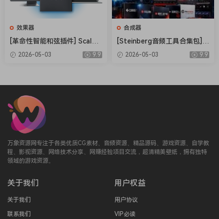
After we confirm this solves the previous
reported issues, we will release
效果器
合成器
fixes for other XLN products released in
[革命性智能和弦插件] Scaler
[Steinberg音频工具合集包] S
2026/03/26. Note that Life v1.3.3.3
Music Scaler 3 v3.2.2 Regge
teinberg Complete Bundle
2026-05-03
9.9
2026-05-03
9.9
(releaed in another day) is already patched by
d-HCiSO [MacOSX]（1.45G
2026.04 [MacOSX]（26.4G
B）
B）
proper toolset.
🏠 HomePage
万象资源网专注于各类优质CG素材、音频资源、精品源码、游戏资源、自学教
程、影视资源、网络技术分享、网赚经验项目交流，超清精美壁纸，拥有独特
领域的游戏资源。
关于我们
用户权益
关于我们
用户协议
联系我们
VIP必读