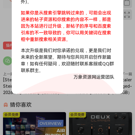
外)。
于
如果你是从搜索引擎跳转过来的，可能会出现
2026 年 3 月 26 日发布针对其他 XLN 产品的修
进来的帖子资源和你搜索的内容不一样，那是
复程序。请注意，Life v1.3.3.3
因为本站进行过升级，新帖子的序号和百度索
0
0
（稍后发布）已通过正式工具集进行了修补。
引库的不一致导致的，你可以用关键词在搜索
框中重新搜索相关资源。
插件
虚拟乐器
Take your music to new heights.
本次升级是我们对您承诺的兑现，更是我们对
Drums make or break a song. Realize your music’s full
未来的全新展望。期待与您共同开启创作新篇
potential with instantly fantastic-sounding drums, and
章！如有任何疑问，欢迎随时联系客服或QQ群
联系群主。
unlimited options to customize every detail of your mix and
上一篇
下一篇
万象资源网运营团队
drum performance.
[Steinberg音频工具合集包]
[革命性智能和弦插件] Scaler
Recorded in legendary studios.
Steinberg Complete Bundle
Music Scaler 3 v3.2.2 Regged-
2026.04 [MacOSX]（26.4GB）
HCiSO [MacOSX]（1.45GB）
Addictive Drums 2 gives you amazing-sounding drums,
meticulously recorded in legendary studios, played by
猜你喜欢
outstanding session drummers.
会员免费
会员免费
The vast dynamics of multi-sampled drums paired with
built-in studio-grade mixing tools, grants you unlimited
creative control to tailor every detail of your drums and