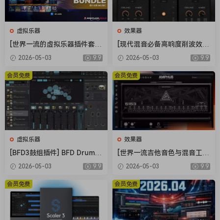
rhythms.
Lightning fast.
For all workflows.
虚拟乐器
效果器
Addictive Drums 2 quickly provides the sounds and
[世界一流的虚拟乐器插件套
[现代混音必备高响度削波效果
features you need when creativity strikes, in any workflow.
装] AIR Music Technology In
插件] Audioloom Maciel Aud
2026-05-03
9.9
2026-05-03
9.9
struments Bundle 2025-R2
io Deux Clipper v1.0.0 [WiN,
Drums that make hits.
R [WiN]（5.92GB）
MacOSX]（34.5MB+145MB)
会员免费
会员免费
In your hands.
Addictive Drums 2 provides the foundation for hit songs in
any genre, from the smoothest jazz to the heaviest metal.
FIXED : Random auth routine disabling issue.
虚拟乐器
效果器
It seems that previous release
[BFD3鼓组插件] BFD Drums
[世界一流吉他音色与混音工具
was patched by the beta tools which does
BFD3 v3.5.0.49-R2R [WiN]
全套合集] STL Tones Bundle
2026-05-03
9.9
2026-05-03
9.9
（60.9MB）
v2026.04 [WiN, MacOSX]（1.
nothing to the extra checksum check
48GB+3.34GB）
会员免费
会员免费
of the MD5 hashses (which we always need
to patch). This is not a new
protetion from XLN.