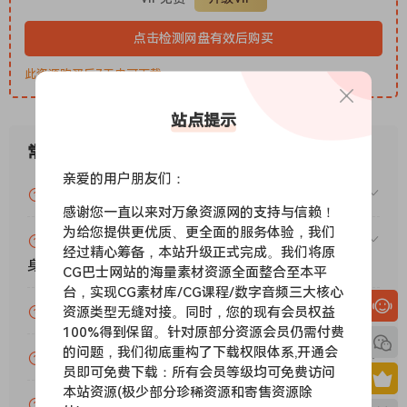
闪电般快速。
适用于所有工作流程。
点击检测网盘有效后购买
Addictive Drums 2 能够在您灵感迸发时，快速提供您所需的音
此资源购买后7天内可下载。
色和功能，满足您各种工作流程的需求。
打造热门金曲的鼓声，
站点提示
尽在您的掌控之中。
常见问题
Addictive Drums 2 为各种风格的热门歌曲奠定了基础，从最柔
和的爵士乐到最重型的金属乐，无所不能。
亲爱的用户朋友们：
VIP资源或免费资源能否做为商业用途？
感谢您一直以来对万象资源网的支持与信赖！
已修复：随机身份验证例程禁用问题。之前的版
为给您提供更优质、更全面的服务体验，我们
赞助包月VIP（或包年VIP）后能升级包年（或终
经过精心筹备，本站升级正式完成。我们将原
本似乎
身VIP）吗？
CG巴士网站的海量素材资源全面整合至本平
已通过 beta 工具进行了修补，但该工具并未修
台，实现CG素材库/CG课程/数字音频三大核心
复
为什么付款了未开通VIP会员？
资源类型无缝对接。同时，您的现有会员权益
MD5 哈希值的额外校验和检查（而我们始终需要
100%得到保留。针对原部分资源会员仍需付费
的问题，我们彻底重构了下载权限体系,开通会
修复此检查）。这并非
账号可以分享或者借给别人用吗？
员即可免费下载：所有会员等级均可免费访问
XLN 的新保护措施。
本站资源(极少部分珍稀资源和寄售资源除
在确认此修复解决了之前报告的问题后，我们将
VIP会员剩余时间查询？