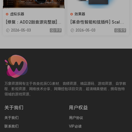
虚拟乐器
效果器
[修复：ADD2鼓音源完整版] X
[革命性智能和弦插件] Scaler
LN Audio Addictive Drums 2
Music Scaler 3 v3.2.2 Regge
2026-05-03
9.9
2026-05-03
9.9
Complete v2.9.0.4 FIXED ON
d-HCiSO [MacOSX]（1.45G
LY-R2R+安装方法 [WiN]（28.
B）
27MB+12.79GB）
万象资源网专注于各类优质CG素材、音频资源、精品源码、游戏资源、自学教
程、影视资源、网络技术分享、网赚经验项目交流，超清精美壁纸，拥有独特
领域的游戏资源。
关于我们
用户权益
关于我们
用户协议
联系我们
VIP必读