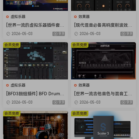
虚拟乐器
效果器
[世界一流的虚拟乐器插件套
[现代混音必备高响度削波效果
装] AIR Music Technology In
插件] Audioloom Maciel Aud
2026-05-03
9.9
2026-05-03
9.9
struments Bundle 2025-R2
io Deux Clipper v1.0.0 [WiN,
R [WiN]（5.92GB）
MacOSX]（34.5MB+145MB)
会员免费
会员免费
虚拟乐器
效果器
[BFD3鼓组插件] BFD Drums
[世界一流吉他音色与混音工具
BFD3 v3.5.0.49-R2R [WiN]
全套合集] STL Tones Bundle
2026-05-03
9.9
2026-05-03
9.9
（60.9MB）
v2026.04 [WiN, MacOSX]（1.
48GB+3.34GB）
会员免费
会员免费