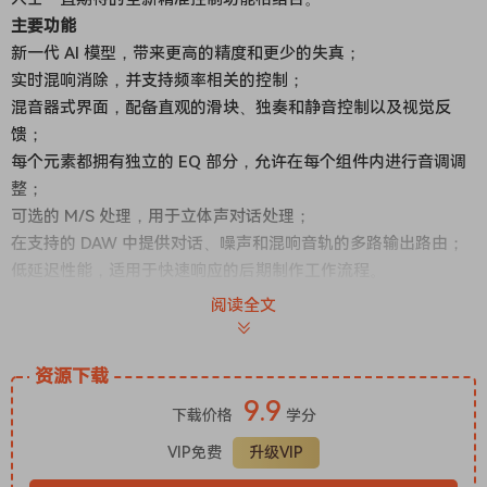
主要功能
新一代 AI 模型，带来更高的精度和更少的失真；
实时混响消除，并支持频率相关的控制；
混音器式界面，配备直观的滑块、独奏和静音控制以及视觉反
馈；
每个元素都拥有独立的 EQ 部分，允许在每个组件内进行音调调
整；
可选的 M/S 处理，用于立体声对话处理；
在支持的 DAW 中提供对话、噪声和混响音轨的多路输出路由；
低延迟性能，适用于快速响应的后期制作工作流程。
Extract:Dialogue 2
The next generation of its dialogue
阅读全文
cleaning plugin.
Already a staple amongst countless post professionals for
资源下载
its transparency and ease of use, Extract:Dialogue 2 builds
9.9
on the success of the original Extract Dialogue, adding
下载价格
学分
major new features including reverb reduction, EQ editing
VIP免费
升级VIP
per channel and true stereo processing. Version 2 takes