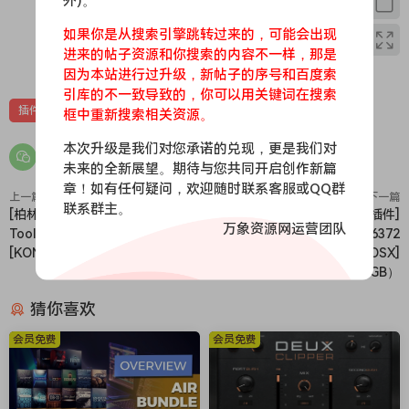
外)。
如果你是从搜索引擎跳转过来的，可能会出现
进来的帖子资源和你搜索的内容不一样，那是
0
0
因为本站进行过升级，新帖子的序号和百度索
引库的不一致导致的，你可以用关键词在搜索
插件
效果器
苹果
苹果效果器
框中重新搜索相关资源。
本次升级是我们对您承诺的兑现，更是我们对
未来的全新展望。期待与您共同开启创作新篇
章！如有任何疑问，欢迎随时联系客服或QQ群
上一篇
下一篇
联系群主。
[柏林弦乐音色库] Orchestral
[LoFi低保真复古音效乐器插件]
万象资源网运营团队
Tools Berlin Strings v2.1.6
Arturia Pure LoFi v1.0.1 6372
[KONTAKT]（136.7GB）
[WiN, MacOSX]
（942MB+1.02GB）
猜你喜欢
会员免费
会员免费