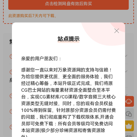
everything that made the first plugin popular and pushes
点击检测网盘有效后购买
it much further, combining the latest cutting-edge AI with
new precision controls professionals have been asking for.
此资源购买后7天内可下载。
Key features
Next generation AI models for improved accuracy and
站点提示
fewer artefacts
常见问题
Real time reverb reduction with frequency dependent
control
VIP资源或免费资源能否做为商业用途？
亲爱的用户朋友们：
Mixer style interface with intuitive sliders, solo and mute
controls, and visual feedback
感谢您一直以来对万象资源网的支持与信赖！
赞助包月VIP（或包年VIP）后能升级包年（或终
为给您提供更优质、更全面的服务体验，我们
Dedicated EQ sections for each element, allowing tone
身VIP）吗？
经过精心筹备，本站升级正式完成。我们将原
shaping within each component.
CG巴士网站的海量素材资源全面整合至本平
Optional M/S processing for stereo dialogue work
为什么付款了未开通VIP会员？
台，实现CG素材库/CG课程/数字音频三大核心
Multiple output routing in supported DAWs for dialogue,
资源类型无缝对接。同时，您的现有会员权益
noise, and reverb stems
100%得到保留。针对原部分资源会员仍需付费
账号可以分享或者借给别人用吗？
Low latency performance suitable for responsive post
的问题，我们彻底重构了下载权限体系,开通会
workflows
员即可免费下载：所有会员等级均可免费访问
VIP会员剩余时间查询？
MORiA
本站资源(极少部分珍稀资源和寄售资源除