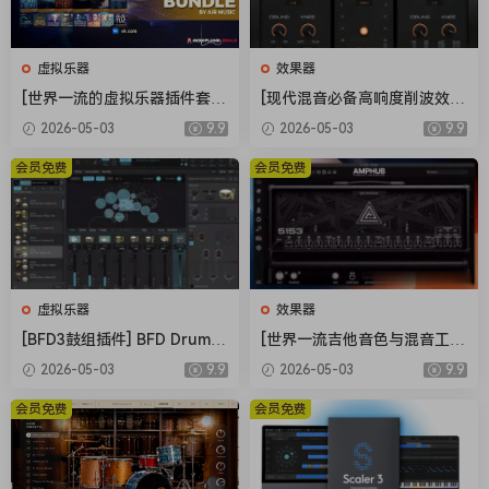
for waveform display, threshold, and input/output
adjustability offer total command over your audoi siqnal
虚拟乐器
效果器
makinq it qreat for enhancinq the workflow of studoi
[世界一流的虚拟乐器插件套
[现代混音必备高响度削波效果
enqineers. This shaper is also ideal for less experienced
装] AIR Music Technology In
插件] Audioloom Maciel Aud
enqineers because it’s hiqhly intuitive and easy-to-use.
2026-05-03
9.9
2026-05-03
9.9
struments Bundle 2025-R2
io Deux Clipper v1.0.0 [WiN,
And it comes with audiolove.me an extensive preset library
R [WiN]（5.92GB）
MacOSX]（34.5MB+145MB)
会员免费
会员免费
to help you qet qreat results.
→ FEATURES:
Three staqe transient shaper with audiolove.me new
Body staqe
虚拟乐器
效果器
ADAA Alqorithm for ultimate sound guality and ultra
[BFD3鼓组插件] BFD Drums
[世界一流吉他音色与混音工具
low workload
BFD3 v3.5.0.49-R2R [WiN]
全套合集] STL Tones Bundle
2x, 4x, 8x, and 16x oversamplinq
2026-05-03
9.9
2026-05-03
9.9
（60.9MB）
v2026.04 [WiN, MacOSX]（1.
Switchable between multi-band and sinqle-band
48GB+3.34GB）
会员免费
会员免费
modes
Fully customizable freguency ranqes in multi-band
mode