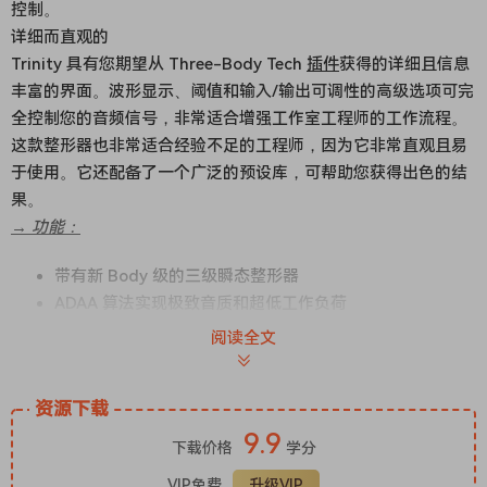
控制。
详细而直观的
Trinity 具有您期望从 Three-Body Tech
插件
获得的详细且信息
丰富的界面。波形显示、阈值和输入/输出可调性的高级选项可完
全控制您的音频信号，非常适合增强工作室工程师的工作流程。
这款整形器也非常适合经验不足的工程师，因为它非常直观且易
于使用。它还配备了一个广泛的预设库，可帮助您获得出色的结
果。
→ 功能：
带有新 Body 级的三级瞬态整形器
ADAA 算法实现极致音质和超低工作负荷
2x、4x、8x 和 16x 过采样
阅读全文
可在多频段和单频段模式之间切换
多频段模式下完全可定制的频率范围
资源下载
具有 Kirchhoff-EQ 基本控制的 8 频段参数侧链
9.9
乐队舞台监听
下载价格
学分
高级侧链选项：支持具有中侧和左右操作模式的内部和外
VIP免费
升级VIP