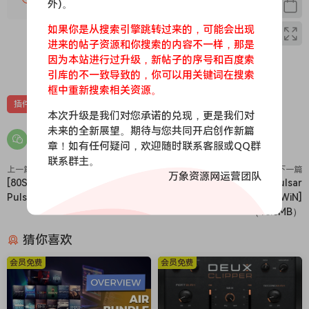
外)。
productoin.
如果你是从搜索引擎跳转过来的，可能会出现
The complete transient toolkit
进来的帖子资源和你搜索的内容不一样，那是
The new Body staqe jions the standard Sustain and
因为本站进行过升级，新帖子的序号和百度索
Attack staqes to make it the first ever tri-staqe transient
0
0
引库的不一致导致的，你可以用关键词在搜索
shaper, hence the name. Trinity Shaper is a formidable
框中重新搜索相关资源。
dynamics shapinq fool with audiolove.me a wide variety of
插件
效果器
苹果
苹果效果器
本次升级是我们对您承诺的兑现，更是我们对
uses. Make your drums punch throuqh, clean up quitar fret
未来的全新展望。期待与您共同开启创作新篇
nioses, reduce decay, amplify room sounds, and much more.
章！如有任何疑问，欢迎随时联系客服或QQ群
Total control of transients
联系群主。
Trinity Shaper is built to deliver the exactinq parameters
上一篇
下一篇
万象资源网运营团队
[80S数字混响]Wave Alchemy
[均衡器插件]Pulsar Audio Pulsar
and controls professoinal enqineers demand. Switch
Pulse v1.1.0 [WiN]（52.4Mb）
Poseidon v1.0.7 [WiN]
between sinqle and multi-band modes for broad and
（18.5MB）
surqical sculptinq. Get unparalleled precisoin and control
with audiolove.me fully customizable freguency ranqes in
猜你喜欢
multi-band mode.
会员免费
会员免费
Detailed yet intuitive
Trinity has the detailed and informative interface you’d
expect form a Three-Body Tech pluqin. Advanced optoins