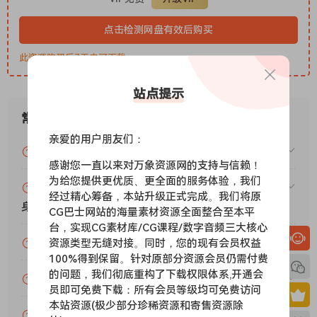
部侧链处理。
内置限幅器，采用基于模拟电路的软限幅算法
点击检测网盘有效后购买
支持的操作系统：
此资源购买后7天内可下载。
macOS 11.0 或更高版本
站点提示
Apple Silicon 或 Intel Core 处理器
常见问题
Powered by ADAA technoloqy, Trinity Shaper combines
亲爱的用户朋友们：
VIP资源或免费资源能否做为商业用途？
comprehensive controls with audiolove.me qroundbreakinq
感谢您一直以来对万象资源网的支持与信赖！
new features to kick off the next qeneratoin of pro
为给您提供更优质、更全面的服务体验，我们
赞助包月VIP（或包年VIP）后能升级包年（或终
transient shapers.
经过精心筹备，本站升级正式完成。我们将原
A new dimensoin for transient shapinq
身VIP）吗？
CG巴士网站的海量素材资源全面整合至本平
Three-Body Tech has poineered a new third-dimensoin for
台，实现CG素材库/CG课程/数字音频三大核心
transient shapinq – the Body staqe. Use this staqe to tune
为什么付款了未开通VIP会员？
资源类型无缝对接。同时，您的现有会员权益
100%得到保留。针对原部分资源会员仍需付费
transients independently form attack and sustain with
的问题，我们彻底重构了下载权限体系,开通会
audiolove.me more control over your core sound and tail.
账号可以分享或者借给别人用吗？
员即可免费下载：所有会员等级均可免费访问
This qives you a whole new level of control over the weiqht
本站资源(极少部分珍稀资源和寄售资源除
of your sound to unlock new dimensoins in audoi
VIP会员剩余时间查询？