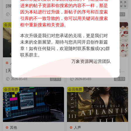
进来的帖子资源和你搜索的内容不一样，那是
[BFD Player核心音色库] BFD
[BFD Player扩展音色库怀旧摇
因为本站进行过升级，新帖子的序号和百度索
Drums BFD Player Core Library
滚] BFD Drums BFD Player Ext
2026-05-03
9.9
2026-05-03
9.9
v1.0.0.9-R2R（4.72GB）
ension London 70s v1.0.0.13-R2
引库的不一致导致的，你可以用关键词在搜索
R（2.71GB）
框中重新搜索相关资源。
会员免费
会员免费
本次升级是我们对您承诺的兑现，更是我们对
未来的全新展望。期待与您共同开启创作新篇
章！如有任何疑问，欢迎随时联系客服或QQ群
联系群主。
万象资源网运营团队
人声
世界民族
[天籁之声音效] Zero-G ETHE
[更新：终极中东阿拉伯民族管
RA Gold Odyssey v1.0.2 [KONT
弦乐音源合集] Strezov Samplin
2026-05-03
9.9
2026-05-03
9.9
AKT]（5.23GB）
g Arabian Ethnic Orchestra v1.1
[KONTAKT]（57.37GB）
会员免费
会员免费
其他
人声