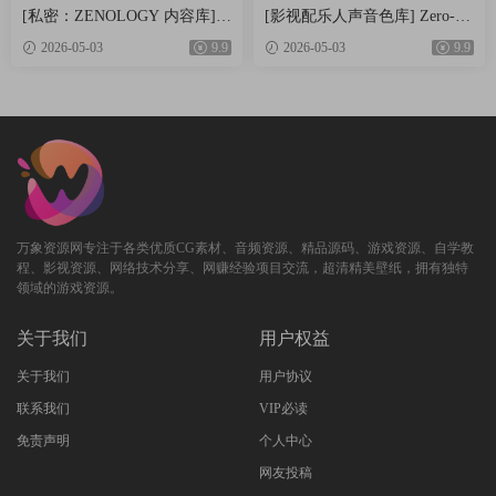
[私密：ZENOLOGY 内容库] R
[影视配乐人声音色库] Zero-G
oland Cloud ZENOLOGY Conte
Ethera Gold Atlantis 3 v3.5.2 [K
2026-05-03
9.9
2026-05-03
9.9
nt v2026.04-R2R [WiN]（1.93G
ONTAKT]（34.2GB）
B）
万象资源网专注于各类优质CG素材、音频资源、精品源码、游戏资源、自学教
程、影视资源、网络技术分享、网赚经验项目交流，超清精美壁纸，拥有独特
领域的游戏资源。
关于我们
用户权益
关于我们
用户协议
联系我们
VIP必读
免责声明
个人中心
网友投稿