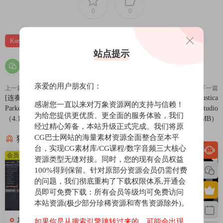
0
0
Kontakt
管弦乐
音源
站点提示
亲爱的用户朋友们：
上一篇
下一篇
[连奏双簧管音源]Musical Sampling
[数字音频工作站]Acoustica
感谢您一直以来对万象资源网的支持与信赖！
Parker Oboe [KONTAKT]
Mixcraft 10.5 Recording Studio
为给您提供更优质、更全面的服务体验，我们
（4.1GB）
Build 618 [WiN]（232.9MB）
经过精心筹备，本站升级正式完成。我们将原
CG巴士网站的海量素材资源全面整合至本平
猜你喜欢
台，实现CG素材库/CG课程/数字音频三大核心
会员免费
会员免费
资源类型无缝对接。同时，您的现有会员权益
100%得到保留。针对原部分资源会员仍需付费
的问题，我们彻底重构了下载权限体系,开通会
员即可免费下载：所有会员等级均可免费访问
本站资源(极少部分珍稀资源和寄售资源除外)。
其他
其他
如果你是从搜索引擎跳转过来的，可能会出现