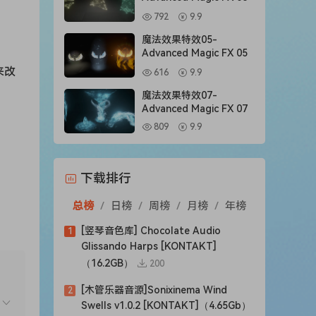
792
9.9
魔法效果特效05-
Advanced Magic FX 05
来改
616
9.9
魔法效果特效07-
Advanced Magic FX 07
809
9.9
下载排行
总榜
/
日榜
/
周榜
/
月榜
/
年榜
[竖琴音色库] Chocolate Audio
1
Glissando Harps [KONTAKT]
（16.2GB）
200
[木管乐器音源]Sonixinema Wind
2
Swells v1.0.2 [KONTAKT]（4.65Gb）