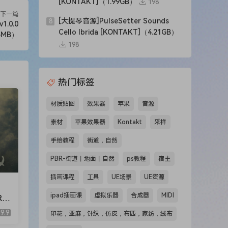
[KONTAKT]（1.99GB）
198
下一篇
[大提琴音源]PulseSetter Sounds
8
1.0.0
Cello Ibrida [KONTAKT]（4.21GB）
25MB）
198
热门标签
材质贴图
效果器
苹果
音源
素材
苹果效果器
Kontakt
采样
手绘教程
街道，自然
PBR-街道丨地面丨自然
ps教程
宿主
插画课程
工具
UE场景
UE资源
ipad插画课
虚拟乐器
合成器
MIDI
RA
AK
9.9
印花，亚麻，针织，仿皮，布匹，家纺，绒布