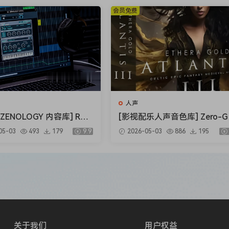
1GB）
会员免费
人声
ENOLOGY 内容库] Rola
[影视配乐人声音色库] Zero-G 
ud ZENOLOGY Content v
hera Gold Atlantis 3 v3.5.2 [
05-03
493
179
9.9
2026-05-03
886
195
4-R2R [WiN]（1.93GB）
NTAKT]（34.2GB）
关于我们
用户权益