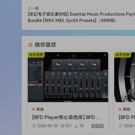
Turn on Glissando Mode, play a starting note, t
Press D#0 to stop or C#0 to quit Glissando mo
上一篇
[迷幻电子音乐素材包] Esential Music Productions Psyt
The time difference between the two notes will 
Bundle [WAV, MiDi, Synth Presets]（495MB）
velocities will be used to create eventual cres
Use the ModWheel to change the velocity/intensi
Use the Pitch Bend to slow down or speed up the
猜你喜欢
会员免费
会员免费
Kontakt v5.5.2+ required
Happy New Year!
Enjoy!
ohsie
ohsie
其他
其他
[BFD Player核心音色库] BFD Dr
[BFD
ums BFD Player Core Library v
滚] BFD
2026-05-03
551
76
9.9
2026-
1.0.0.9-R2R（4.72GB）
nsion 