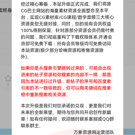
经过精心筹备，本站升级正式完成。我们将原
或终身VIP）吗？
CG巴士网站的海量素材资源全面整合至本平
台，实现CG素材库/CG课程/数字音频三大核心
ring concert harps sampled in full detail. Each Harp was
资源类型无缝对接。同时，您的现有会员权益
setups in order to augment flexibility and usage scenarios.
100%得到保留。针对原部分资源会员仍需付费
的问题，我们彻底重构了下载权限体系,开通会
员即可免费下载：所有会员等级均可免费访问
g a concert harp in 2012 was to achieve a flexibility unkno
本站资源(极少部分珍稀资源和寄售资源除
bly linked to the Glissando technique, where the harpist ru
外)。
reamy and catchy sound unique to the instrument.
如果你是从搜索引擎跳转过来的，可能会出现
t any speed, in any tonal center and setting playable on a re
进来的帖子资源和你搜索的内容不一样，那是
因为本站进行过升级，新帖子的序号和百度索
0
0
引库的不一致导致的，你可以用关键词在搜索
only the white keys (as the harp features 7 strings per oct
框中重新搜索相关资源。
ng the positions of the Pedals via MIDI or GUI. We created a
本次升级是我们对您承诺的兑现，更是我们对
on on the right to give you a quick way to get the Glissando
未来的全新展望。期待与您共同开启创作新篇
章！如有任何疑问，欢迎随时联系客服或QQ群
联系群主。
万象资源网运营团队