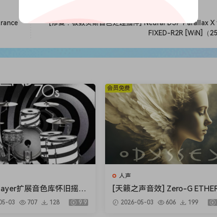
hen play an ending note. The Glissando starts right away.
de.
rance
[修复：极致贝斯音色处理插件] Neural DSP Parallax X v
tell the engine the speed of the Glissando. The relative
FIXED-R2R [WiN]（
cendos and decrescendos.
ty of the Glissando in real time.
 Glissando in real time.
会员免费
人声
 Player扩展音色库怀旧摇
[天籁之声音效] Zero-G ETHE
 Drums BFD Player Exte
Gold Odyssey v1.0.2 [KONT
05-03
707
128
9.9
2026-05-03
606
199
London 70s v1.0.0.13-R2
T]（5.23GB）