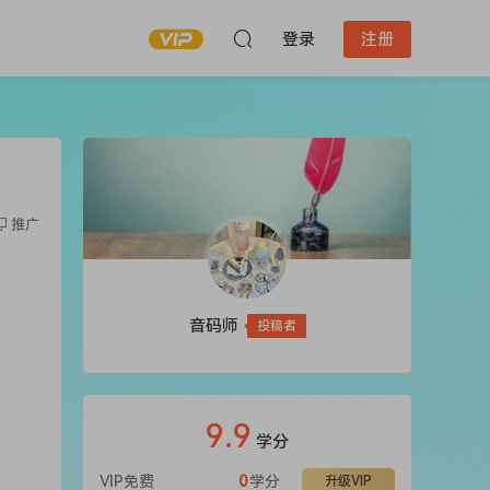
登录
注册
推广
音码师
投稿者
9.9
学分
VIP免费
0
学分
升级VIP