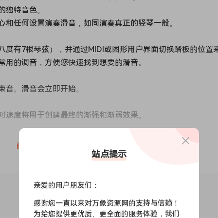
的独特音色。
心和任何设置演奏滑音，如同演奏真正的竖琴一般。
度有7根琴弦），并通过MIDI或图形用户界面切换踏板的位置
常用的调音，方便您快速找到想要的滑音。
束音。滑音会立即开始。
对速度将用于创建最终的渐强和渐弱效果。
阅读全文
站点提示
亲爱的用户朋友们：
感谢您一直以来对万象资源网的支持与信赖！
为给您提供更优质、更全面的服务体验，我们