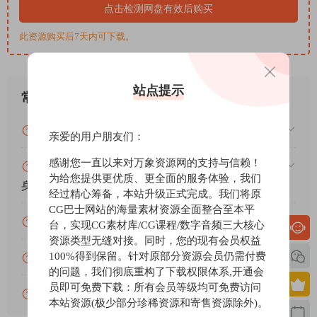
点击检测网盘有效后购买
The MH Production Bundle is a suite of signal processing plug-ins
此资源购买后7天内可下载。
that let you stop recording and start making records. With all the
critical tools you need to shape, tame, manipulate, and master your
tracks, it is the essential audio engineering toolset that no one
站点提示
常见问题
should be without.
The Production Bundle includes 10 fantastic sounding plugins that
VIP资源或免费资源能否做为商业用途？
will help you bring your work to new levels:
亲爱的用户朋友们：
Updated MH ChannelStrip
感谢您一直以来对万象资源网的支持与信赖！
赞助包月VIP（或包年VIP）后能升级包年（或终
Legendary channel strip processing for all DAWs
为给您提供更优质、更全面的服务体验，我们
身VIP）吗？
New! MH Sonic EQ
经过精心筹备，本站升级正式完成。我们将原
The Original Digital Mastering EQ
CG巴士网站的海量素材资源全面整合至本平
为什么付款了未开通VIP会员？
Legendary Sound, Precision and Versatility
台，实现CG素材库/CG课程/数字音频三大核心
资源类型无缝对接。同时，您的现有会员权益
New! MH SuperGate
100%得到保留。针对原部分资源会员仍需付费
账号可以分享或者借给别人用吗？
Finally, a gate that actually does what a gate was always supposed
的问题，我们彻底重构了下载权限体系,开通会
to do…
员即可免费下载：所有会员等级均可免费访问
Updated MH Dirty Delay
VIP会员剩余时间查询？
本站资源(极少部分珍稀资源和寄售资源除外)。
Gritty, Musical Feedback Delay