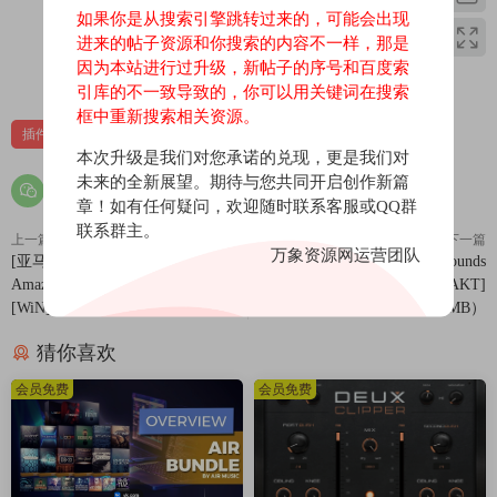
如果你是从搜索引擎跳转过来的，可能会出现
Updated MH Character
进来的帖子资源和你搜索的内容不一样，那是
A bucket full of old school goodness…..
因为本站进行过升级，新帖子的序号和百度索
0
0
Updated MH HaloVerb
引库的不一致导致的，你可以用关键词在搜索
Create your perfect space
框中重新搜索相关资源。
Updated MH Multiband Dynamics
插件
效果器
本次升级是我们对您承诺的兑现，更是我们对
Sometimes the best EQ is a compressor
未来的全新展望。期待与您共同开启创作新篇
Updated MH Multiband Expander
章！如有任何疑问，欢迎随时联系客服或QQ群
Expand your horizons
联系群主。
Updated MH TransientControl
上一篇
下一篇
万象资源网运营团队
[亚马逊音频转换器工具]Ondesoft
[声音纹理包]Edu Prado Sounds
Sophisticated Transient Modifier & Waveshaper
Amazon Music Converter v1.9.1
Texture Bundle [KONTAKT]
Updated MH Precision De-Esser
[WiN]（159Mb）
（326MB）
A Surgical Strike On Stubborn Sibilance
猜你喜欢
会员免费
会员免费
A witch says,
* No iLok Driver installation is required to run.
* Our release loads faster and uses less memory than
legit version.