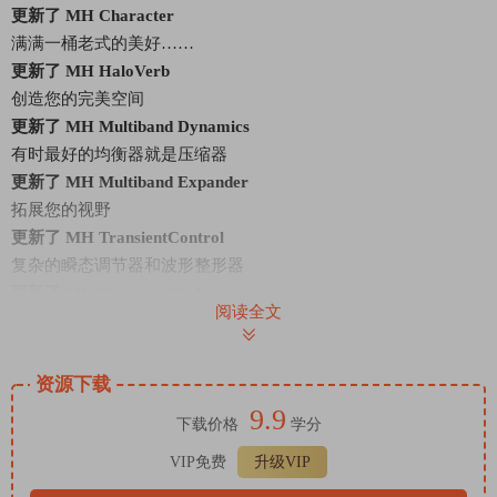
更新了 MH Character
满满一桶老式的美好……
更新了 MH HaloVerb
创造您的完美空间
更新了 MH Multiband Dynamics
有时最好的均衡器就是压缩器
更新了 MH Multiband Expander
拓展您的视野
更新了 MH TransientControl
复杂的瞬态调节器和波形整形器
更新了 MH Precision De-Esser
阅读全文
对顽固嘶嘶声的精准打击
资源下载
女巫说，
9.9
* 无需安装 iLok 驱动程序即可运行。
下载价格
学分
* 我们的版本比合法版本加载速度更快，占用的
VIP免费
升级VIP
内存更少。