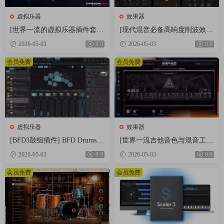
虚拟乐器
效果器
[世界一流的虚拟乐器插件套
[现代混音必备高响度削波效果
装] AIR Music Technology Instr
插件] Audioloom Maciel Audio
2026-05-03
9.9
2026-05-03
9.9
uments Bundle 2025-R2R [WiN]
Deux Clipper v1.0.0 [WiN, Mac
（5.92GB）
OSX]（34.5MB+145MB)
会员免费
会员免费
虚拟乐器
效果器
[BFD3鼓组插件] BFD Drums B
[世界一流吉他音色与混音工具
FD3 v3.5.0.49-R2R [WiN]（60.
全套合集] STL Tones Bundle v
2026-05-03
9.9
2026-05-03
9.9
9MB）
2026.04 [WiN, MacOSX]（1.48
GB+3.34GB）
会员免费
会员免费