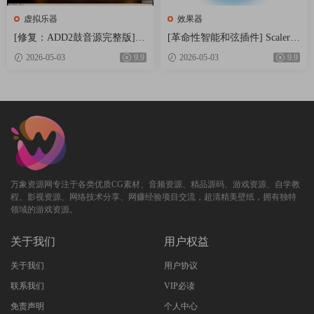
虚拟乐器
效果器
[修复：ADD2鼓音源完整版] X
[革命性智能和弦插件] Scaler
LN Audio Addictive Drums 2 C
Music Scaler 3 v3.2.2 Regged-H
2026-05-03
9.9
2026-05-03
9.9
omplete v2.9.0.4 FIXED ONLY-
CiSO [MacOSX]（1.45GB）
R2R+安装方法 [WiN]（28.27M
B+12.79GB）
万象资源网专注于各类优质CG素材、音频资源、精品源码、游戏资源、自学教
程、影视资源、网络技术分享、网赚经验项目交流，超清精美壁纸，拥有独特
领域的游戏资源。
关于我们
用户权益
关于我们
用户协议
联系我们
VIP必读
免责声明
个人中心