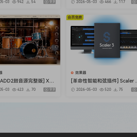
05-03
942
54
9.9
2026-05-03
466
117
per v1.0.0 [WiN, MacOS
B）
.5MB+145MB)
会员免费
器
效果器
ADD2鼓音源完整版] XLN
[革命性智能和弦插件] Scaler Mu
Addictive Drums 2 Comp
sic Scaler 3 v3.2.2 Regged-H
05-03
423
70
9.9
2026-05-03
520
75
2.9.0.4 FIXED ONLY-R2R
SO [MacOSX]（1.45GB）
 [WiN]（28.27MB+12.
）