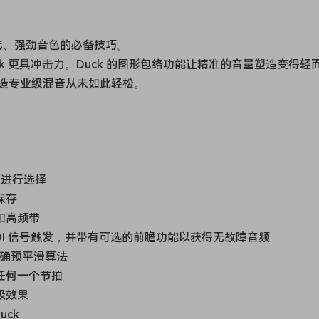
现代、强劲音色的必备技巧。
ack 更具冲击力。Duck 的图形包络功能让精准的音量塑造变得轻
造专业级混音从未如此轻松。
丁中进行选择
保存
和高频带
MIDI 信号触发，并带有可选的前瞻功能以获得无故障音频
精确预平滑算法
任何一个节拍
吸效果
uck