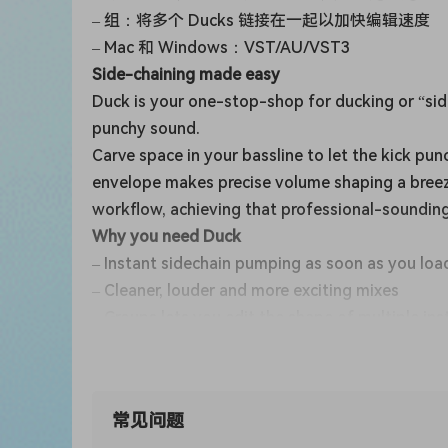
– 组：将多个 Ducks 链接在一起以加快编辑速度
– Mac 和 Windows：VST/AU/VST3
Side-chaining made easy
Duck is your one-stop-shop for ducking or “sid
punchy sound.
Carve space in your bassline to let the kick pu
envelope makes precise volume shaping a breez
workflow, achieving that professional-sounding
Why you need Duck
– Instant sidechain pumping as soon as you loa
– Cleaner, louder and more exciting mixes
– Groups lets you edit the shape of multiple in
– Choose from 8 preset curves or 58 creative a
– Draw your own curves and rhythms to use now
– Set the overall pump, or apply to low and hig
常见问题
– Run Duck in Repeat mode, or use sidechained a