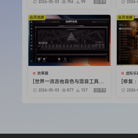
2026-05-03
756
99
9.9
2026-
ts Bundle 2025-R2R [WiN]（5.9
ux Clip
2GB）
X]（34
会员免费
会员免费
效果器
虚拟乐
[世界一流吉他音色与混音工具全
[修复：
套合集] STL Tones Bundle v202
Audio 
2026-05-03
877
157
9.9
2026-
6.04 [WiN, MacOSX]（1.48GB+
lete v
3.34GB）
+安装方法
79GB