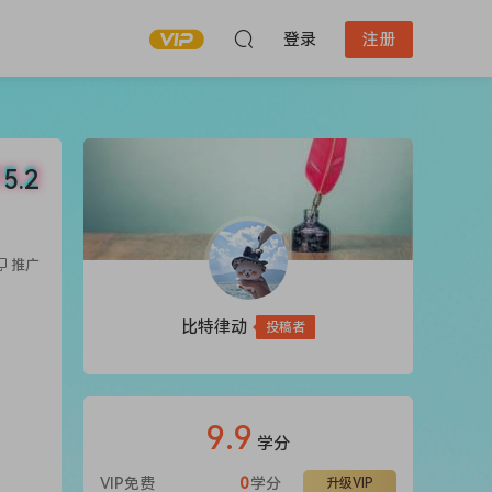
登录
注册
5.2
推广
比特律动
投稿者
9.9
学分
VIP免费
0
学分
升级VIP