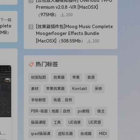
[吉他放大器模拟插件] Overloud TH-U
7
Premium v2.0.8 -V.R [MacOSX]
（975MB）
200
下一篇
lete
[效果器插件包]Moog Music Complete
8
92MB）
Moogerfooger Effects Bundle
[MacOSX]（508.55Mb）
200
热门标签
材质贴图
效果器
苹果
音源
素材
苹果效果器
Kontakt
采样
手绘教程
街道，自然
PBR-街道丨地面丨自然
ps教程
宿主
插画课程
工具
UE场景
UE资源
BF
ipad插画课
虚拟乐器
合成器
MIDI
.9M