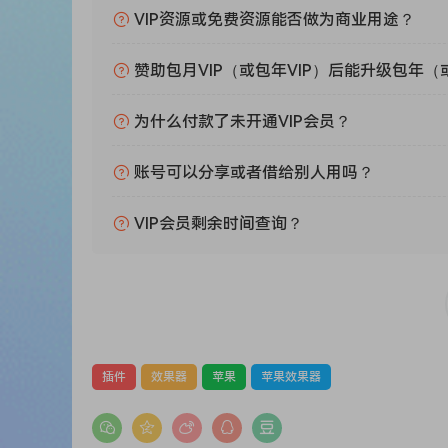
glitch free audio
VIP资源或免费资源能否做为商业用途？
– Smoothing control to remove clicks: includi
– Adjustable lookahead in triggered mode, so y
赞助包月VIP（或包年VIP）后能升级包年（
– Run on individual tracks, groups or your mast
– Low CPU usage means you can run Duck on lo
为什么付款了未开通VIP会员？
– Groups: link multiple Ducks together for faste
– Mac and Windows: VST/AU/VST3
账号可以分享或者借给别人用吗？
VIP会员剩余时间查询？
插件
效果器
苹果
苹果效果器