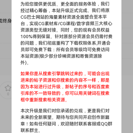
为给您提供更优质、更全面的服务体验，我们
ng super-accurate pre-smoothing algorithm when in LFO mod
经过精心筹备，本站升级正式完成。我们将原
CG巴士网站的海量素材资源全面整合至本平
ou never miss a beat
或终身VIP）吗？
台，实现CG素材库/CG课程/数字音频三大核心
er bus for different pump effects
资源类型无缝对接。同时，您的现有会员权益
ads of tracks
100%得到保留。针对原部分资源会员仍需付费
r editing
的问题，我们彻底重构了下载权限体系,开通会
员即可免费下载：所有会员等级均可免费访问
本站资源(极少部分珍稀资源和寄售资源除
外)。
如果你是从搜索引擎跳转过来的，可能会出现
进来的帖子资源和你搜索的内容不一样，那是
因为本站进行过升级，新帖子的序号和百度索
引库的不一致导致的，你可以用关键词在搜索
0
0
框中重新搜索相关资源。
本次升级是我们对您承诺的兑现，更是我们对
未来的全新展望。期待与您共同开启创作新篇
章！如有任何疑问，欢迎随时联系客服或QQ群
联系群主。