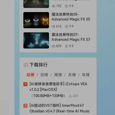
792
9.9
魔法效果特效05-
Advanced Magic FX 05
616
9.9
魔法效果特效07-
Advanced Magic FX 07
809
9.9
下载排行
总榜
/
日榜
/
周榜
/
月榜
/
年榜
[AI音频语音增强助手] iZotope VEA
1
v1.0.2 [MacOSX]
（100.80MB+130MB）
201
[AI驱动的VST插件] InnerMost47
2
Obsidian v0.4.7 (Real-time AI Music