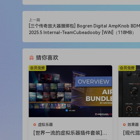
上一篇
[三个传奇放大器捆绑包] Bogren Digital AmpKnob BDM 
2025.5 Internal-TeamCubeadooby [WiN]（118MB）
猜你喜欢
会员免费
会员免费
虚拟乐器
效果器
[世界一流的虚拟乐器插件套装] A
[现代
IR Music Technology Instrumen
件] Aud