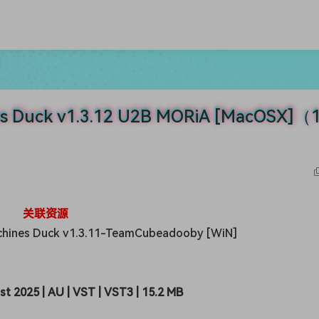
Duck v1.3.12 U2B MORiA [MacOSX]（1
关联资源
chines Duck v1.3.11-TeamCubeadooby [WiN]
t 2025 | AU | VST | VST3 | 15.2 MB