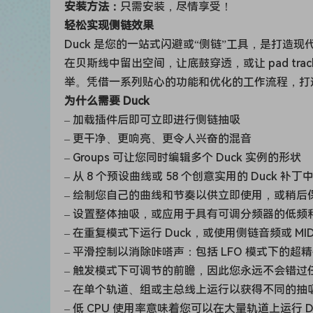
安装方法：
只需安装，尽情享受！
轻松实现侧链效果
Duck 是您的一站式闪避或“侧链”工具，是打造
在贝斯线中留出空间，让底鼓穿透，或让 pad tr
举。凭借一系列贴心的功能和优化的工作流程，打
为什么需要 Duck
– 加载插件后即可立即进行侧链抽吸
– 更干净、更响亮、更令人兴奋的混音
– Groups 可让您同时编辑多个 Duck 实例的形状
– 从 8 个预设曲线或 58 个创意实用的 Duck 补
– 绘制您自己的曲线和节奏以供立即使用，或稍后
– 设置整体抽吸，或应用于具有可调分频器的低频
– 在重复模式下运行 Duck，或使用侧链音频或 
– 平滑控制以消除咔嗒声：包括 LFO 模式下的超
– 触发模式下可调节的前瞻，因此您永远不会错过
– 在单个轨道、组或主总线上运行以获得不同的抽
– 低 CPU 使用率意味着您可以在大量轨道上运行 D