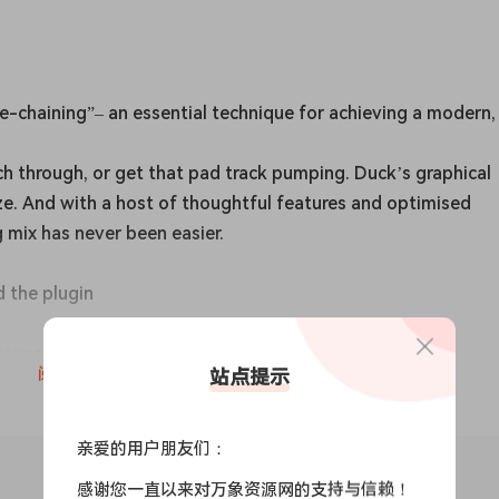
e-chaining”– an essential technique for achieving a modern,
nch through, or get that pad track pumping. Duck’s graphical
e. And with a host of thoughtful features and optimised
 mix has never been easier.
d the plugin
stances of Duck at the same time
阅读全文
站点提示
nd useful Duck patches
, or save them later
h bands with adjustable crossover
亲爱的用户朋友们：
udio or MIDI signals to trigger, with optional lookahead for
感谢您一直以来对万象资源网的支持与信赖！