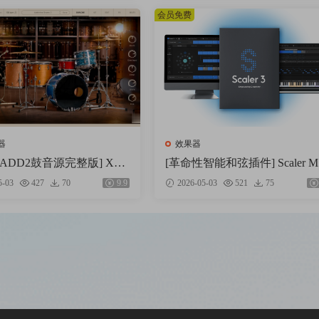
145MB)
会员免费
器
效果器
ADD2鼓音源完整版] XLN
[革命性智能和弦插件] Scaler Musi
ddictive Drums 2 Complete
c Scaler 3 v3.2.2 Regged-HCiSO
5-03
427
70
9.9
2026-05-03
521
75
.4 FIXED ONLY-R2R+安装
acOSX]（1.45GB）
iN]（28.27MB+12.79G