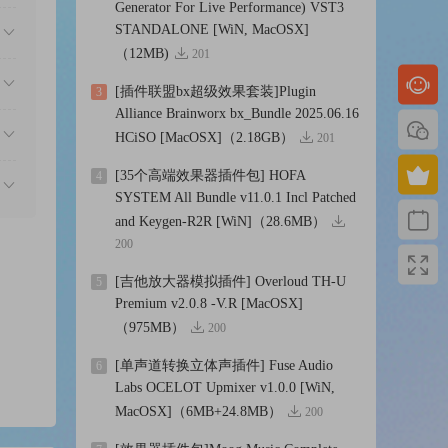
Generator For Live Performance) VST3
STANDALONE [WiN, MacOSX]
（12MB)
201
[插件联盟bx超级效果套装]Plugin
3
Alliance Brainworx bx_Bundle 2025.06.16
HCiSO [MacOSX]（2.18GB）
201
[35个高端效果器插件包] HOFA
4
SYSTEM All Bundle v11.0.1 Incl Patched
and Keygen-R2R [WiN]（28.6MB）
200
[吉他放大器模拟插件] Overloud TH-U
5
Premium v2.0.8 -V.R [MacOSX]
（975MB）
200
[单声道转换立体声插件] Fuse Audio
6
Labs OCELOT Upmixer v1.0.0 [WiN,
MacOSX]（6MB+24.8MB）
200