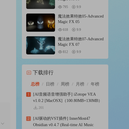
795
9.9
魔法效果特效05-Advanced
Magic FX 05
618
9.9
魔法效果特效07-Advanced
Magic FX 07
812
9.9
下载排行
总榜
/
日榜
/
周榜
/
月榜
/
年榜
[AI音频语音增强助手] iZotope VEA
1
v1.0.2 [MacOSX]（100.80MB+130MB）
201
[AI驱动的VST插件] InnerMost47
2
Obsidian v0.4.7 (Real-time AI Music