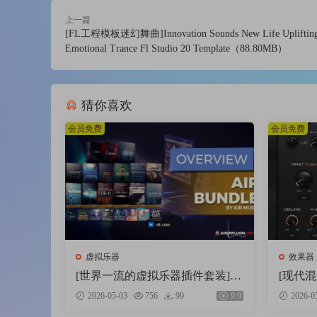
上一篇
[FL工程模板迷幻舞曲]Innovation Sounds New Life Upliftin
Emotional Trance Fl Studio 20 Template（88.80MB）
猜你喜欢
会员免费
会员免费
虚拟乐器
效果器
[世界一流的虚拟乐器插件套装] A
[现代
IR Music Technology Instruments B
件] Audi
2026-05-03
756
99
9.9
2026-0
undle 2025-R2R [WiN]（5.92GB）
Clipper