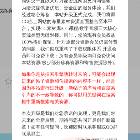
感谢您一直以来对万象资源网的支持与信赖！
为给您提供更优质、更全面的服务体验，我们
或终身VIP）吗？
经过精心筹备，本站升级正式完成。我们将原
CG巴士网站的海量素材资源全面整合至本平
台，实现CG素材库/CG课程/数字音频三大核心
资源类型无缝对接。同时，您的现有会员权益
100%得到保留。针对原部分资源会员仍需付费
的问题，我们彻底重构了下载权限体系,开通会
员即可免费下载：所有会员等级均可免费访问
本站资源(极少部分珍稀资源和寄售资源除外)。
如果你是从搜索引擎跳转过来的，可能会出现
进来的帖子资源和你搜索的内容不一样，那是
因为本站进行过升级，新帖子的序号和百度索
0
0
引库的不一致导致的，你可以用关键词在搜索
框中重新搜索相关资源。
本次升级是我们对您承诺的兑现，更是我们对
未来的全新展望。期待与您共同开启创作新篇
章！如有任何疑问，欢迎随时联系客服或QQ群
联系群主。