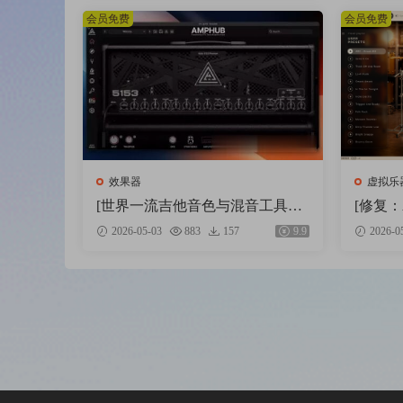
4.5MB+
会员免费
会员免费
效果器
虚拟乐
[世界一流吉他音色与混音工具全
[修复：
套合集] STL Tones Bundle v2026.0
Audio A
2026-05-03
883
157
9.9
2026-0
4 [WiN, MacOSX]（1.48GB+3.34
v2.9.0
GB）
方法 [W
B）