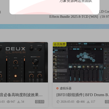
万象资源网运营团队
g
[8套插件联盟NEOLD复古插件包] Plugin Alliance NEOLD Com
Effects Bundle 2025.8-TCD [WiN]（59
会员免费
虚拟乐器
混音必备高响度削波效果插
[BFD3鼓组插件] BFD Drums B
oloom Maciel Audio Deux
3 v3.5.0.49-R2R [WiN]（60.9
5-03
947
54
9.9
2026-05-03
466
117
 v1.0.0 [WiN, MacOSX]（3