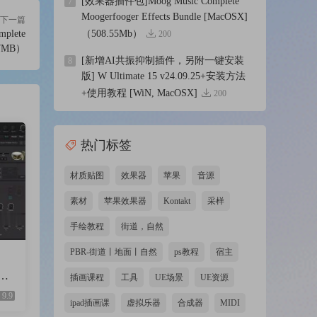
[效果器插件包]Moog Music Complete
7
Moogerfooger Effects Bundle [MacOSX]
下一篇
plete
（508.55Mb）
200
.97MB）
[新增AI共振抑制插件，另附一键安装
8
版] W Ultimate 15 v24.09.25+安装方法
+使用教程 [WiN, MacOSX]
200
热门标签
材质贴图
效果器
苹果
音源
素材
苹果效果器
Kontakt
采样
手绘教程
街道，自然
PBR-街道丨地面丨自然
ps教程
宿主
FD
插画课程
工具
UE场景
UE资源
MB）
9.9
ipad插画课
虚拟乐器
合成器
MIDI