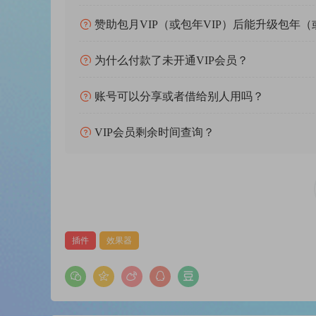
DDMF TheStrip v1.0.6
赞助包月VIP（或包年VIP）后能升级包年（
DDMF TubePreamp v2.1.3
更多…
为什么付款了未开通VIP会员？
账号可以分享或者借给别人用吗？
VIP会员剩余时间查询？
插件
效果器