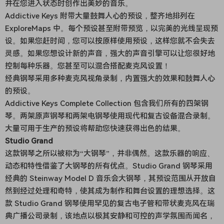
并在您进入状态时创作出美妙的音乐。
Addictive Keys 附带大量鼓舞人心的预设，整齐地排列在
ExploreMaps 中。每个预设甚至附带预览，以完美的光线呈现预
设。如果您赶时间，您可以按原样使用预设，这样您就不会失去
灵感。如果您想设计新的声音，强大的声音引擎可以让您很好地
控制每种乐器。您甚至可以混合搭配麦克风设置！
经典钢琴采用多种麦克风视角录制，内置强大的效果和鼓舞人心
的预设。
Addictive Keys Complete Collection 包含我们所有的四架钢
琴。两架原声钢琴和两架电钢琴使用现代和复古设备混合录制。
大量可用于生产的预设将帮助您快速获得出色的结果。
Studio Grand
这款钢琴之所以被称为“大钢琴”，并非偶然。这款乐器的响应、
动态和特性借鉴了大钢琴的所有优点。Studio Grand 钢琴采用
经典的 Steinway Model D 音乐会大钢琴，其预设范围从开放自
然到经过处理和奇特，使其成为制作和舞台设置的理想选择。这
款 Studio Grand 钢琴使用罕见的复古电子管和带状麦克风在瑞
典广播公司录制，该地点以极其安静和可控的声学氛围而闻名，