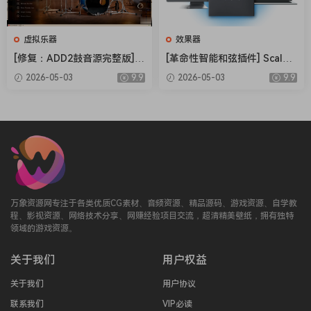
虚拟乐器
效果器
[修复：ADD2鼓音源完整版] X
[革命性智能和弦插件] Scaler
LN Audio Addictive Drums 2
Music Scaler 3 v3.2.2 Regge
2026-05-03
9.9
2026-05-03
9.9
Complete v2.9.0.4 FIXED ON
d-HCiSO [MacOSX]（1.45G
LY-R2R+安装方法 [WiN]（28.
B）
27MB+12.79GB）
万象资源网专注于各类优质CG素材、音频资源、精品源码、游戏资源、自学教
程、影视资源、网络技术分享、网赚经验项目交流，超清精美壁纸，拥有独特
领域的游戏资源。
关于我们
用户权益
关于我们
用户协议
联系我们
VIP必读