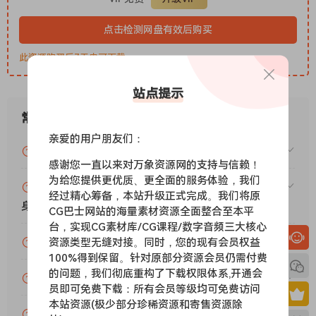
电钢琴
感受电压从您的手指间流过。这种独特的乐器结合了三种不同的
点击检测网盘有效后购买
特性 – 原声锤、直接线路输出和放大输出 – 以七种不同的方式捕
此资源购买后7天内可下载。
捉。再加上强大的 Addictive Keys 引擎，电钢琴就变成了通向
独立摇滚、流行音乐、浩室音乐和 R’n’B 等各种音乐的声音门
站点提示
户。
世界上四架最著名的钢琴的独特声音功能直接带到您的家庭工作
常见问题
室。XLN Audio 的 Addictive Keys Complete Collection 配备
亲爱的用户朋友们：
了精细的工作流程、快速的加载时间和卓越的音质，这些都经过
VIP资源或免费资源能否做为商业用途？
感谢您一直以来对万象资源网的支持与信赖！
精心录制以用于麦克风定制。四架著名的钢琴，无限可能就在您
为给您提供更优质、更全面的服务体验，我们
指尖。
赞助包月VIP（或包年VIP）后能升级包年（或终
经过精心筹备，本站升级正式完成。我们将原
→ 包含的内容：
身VIP）吗？
CG巴士网站的海量素材资源全面整合至本平
✓ 世界上最鼓舞人心、最有趣的四种键盘乐器，经过精心录制并
台，实现CG素材库/CG课程/数字音频三大核心
直接传送到您的家庭工作室
为什么付款了未开通VIP会员？
资源类型无缝对接。同时，您的现有会员权益
✓ ExploreMaps 可帮助您了解键盘的全部功能
100%得到保留。针对原部分资源会员仍需付费
✓ 智能工作流程可帮助您优化工作室并保持在区域
的问题，我们彻底重构了下载权限体系,开通会
账号可以分享或者借给别人用吗？
员即可免费下载：所有会员等级均可免费访问
✓ 大量令人难以置信的预设，可按原样使用或自定义
本站资源(极少部分珍稀资源和寄售资源除
✓ 强大的声音引擎可让您控制每种乐器，包括混合和搭配麦克风
VIP会员剩余时间查询？