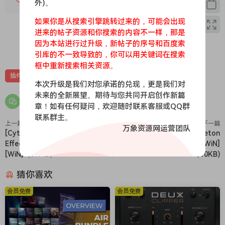
外)。
设置的能力
如果你是从搜索引擎跳转过来的，可能会出现
进来的帖子资源和你搜索的内容不一样，那是
因为本站进行过升级，新帖子的序号和百度索
0
0
引库的不一致导致的，你可以用关键词在搜索
框中重新搜索相关资源。
插件
苹果
苹果虚拟乐器
虚拟乐器
本次升级是我们对您承诺的兑现，更是我们对
未来的全新展望。期待与您共同开启创作新篇
章！如有任何疑问，欢迎随时联系客服或QQ群
联系群主。
上一篇
下一篇
万象资源网运营团队
[Cytomic插件套装] Cytomic
[ Ableton下载器] Ableton
Effects Bundle v2025.8-TCD
Downloader v2.10 [WiN]
[WiN]（39MB）
（10KB)
猜你喜欢
会员免费
会员免费