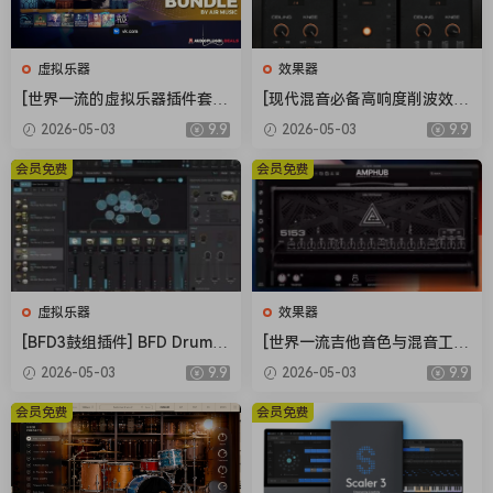
虚拟乐器
效果器
[世界一流的虚拟乐器插件套
[现代混音必备高响度削波效果
装] AIR Music Technology In
插件] Audioloom Maciel Aud
2026-05-03
9.9
2026-05-03
9.9
struments Bundle 2025-R2
io Deux Clipper v1.0.0 [WiN,
R [WiN]（5.92GB）
MacOSX]（34.5MB+145MB)
会员免费
会员免费
虚拟乐器
效果器
[BFD3鼓组插件] BFD Drums
[世界一流吉他音色与混音工具
BFD3 v3.5.0.49-R2R [WiN]
全套合集] STL Tones Bundle
2026-05-03
9.9
2026-05-03
9.9
（60.9MB）
v2026.04 [WiN, MacOSX]（1.
48GB+3.34GB）
会员免费
会员免费