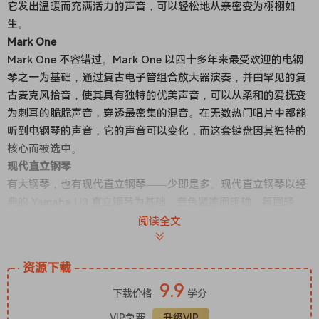
它发出温暖而充满活力的声音，可以轻松地从亲密变为栩栩如
生。
Mark One
Mark One 不容错过。Mark One 以四十多年来最受欢迎的电钢
琴之一为基础，通过复古电子管组合放大器演奏，并由罕见的复
古麦克风拾音，使其具有独特的优美声音，可以从柔和的爱抚变
为刺耳的脆脆声音，穿透最密集的混音。在无数热门唱片中都能
听到电钢琴的声音，它的声音可以变化，而这套键盘因其独特的
核心而被选中。
现代直立钢琴
有大钢琴，也有现代直立钢琴——少即是多。现代直立钢琴以经
典的 Yamaha U3 直立钢琴为基础，音色紧凑而明确，氛围轻
快，几乎适用于任何作品。内置预设涵盖一切，从音调柔和温暖
阅读全文
的柔和爵士乐到声音前卫的明亮流行音乐。现代直立钢琴具有七
个麦克风位置，范围从近到远、从地板到音板、从单声道到立体
资源下载
声——使其具有几乎无限的声音设计范围，可让您根据自己的确
9.9
切需求定制琴键，所有这一切都在 Addictive Keys 引擎中完
下载价格
学分
成。
VIP免费
升级VIP