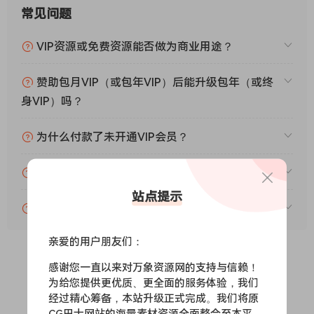
常见问题
VIP资源或免费资源能否做为商业用途？
赞助包月VIP（或包年VIP）后能升级包年（或终
身VIP）吗？
为什么付款了未开通VIP会员？
账号可以分享或者借给别人用吗？
站点提示
VIP会员剩余时间查询？
亲爱的用户朋友们：
感谢您一直以来对万象资源网的支持与信赖！
0
0
为给您提供更优质、更全面的服务体验，我们
经过精心筹备，本站升级正式完成。我们将原
CG巴士网站的海量素材资源全面整合至本平