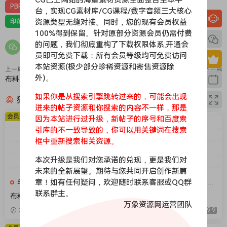
PBR-布料
PBR材质（在线预览）
台，实现CG素材库/CG课程/数字音频三大核心
资源类型无缝对接。同时，您的现有会员权益
印花，亚麻，针织，仿皮，布匹，家纺，绒布
材质贴图
100%得到保留。针对原部分资源会员仍需付费
的问题，我们彻底重构了下载权限体系,开通会
员即可免费下载：所有会员等级均可免费访问
本站资源(极少部分珍稀资源和寄售资源除
上一篇
下一篇
外)。
布料008
布料098
如果你是从搜索引擎跳转过来的，可能会出现
猜你喜欢
进来的帖子资源和你搜索的内容不一样，那是
会员免费
会员免费
因为本站进行过升级，新帖子的序号和百度索
引库的不一致导致的，你可以用关键词在搜索
框中重新搜索相关资源。
本次升级是我们对您承诺的兑现，更是我们对
未来的全新展望。期待与您共同开启创作新篇
章！如有任何疑问，欢迎随时联系客服或QQ群
印花，亚麻，针织，仿皮，布
印花，亚麻，针织，仿皮，布
匹，家纺，绒布
匹，家纺，绒布
联系群主。
布料376
布料375
万象资源网运营团队
2026-04-08
9.9
2026-04-08
9.9