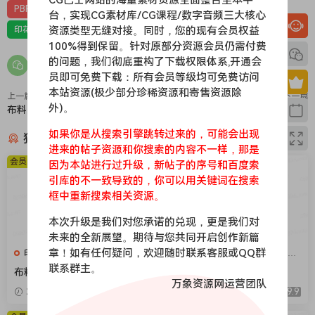
PBR-布料
PBR材质（在线预览）
台，实现CG素材库/CG课程/数字音频三大核心
资源类型无缝对接。同时，您的现有会员权益
印花，亚麻，针织，仿皮，布匹，家纺，绒布
材质贴图
100%得到保留。针对原部分资源会员仍需付费
的问题，我们彻底重构了下载权限体系,开通会
员即可免费下载：所有会员等级均可免费访问
本站资源(极少部分珍稀资源和寄售资源除
上一篇
下一篇
外)。
布料009
布料099
如果你是从搜索引擎跳转过来的，可能会出现
猜你喜欢
进来的帖子资源和你搜索的内容不一样，那是
会员免费
会员免费
因为本站进行过升级，新帖子的序号和百度索
引库的不一致导致的，你可以用关键词在搜索
框中重新搜索相关资源。
本次升级是我们对您承诺的兑现，更是我们对
未来的全新展望。期待与您共同开启创作新篇
章！如有任何疑问，欢迎随时联系客服或QQ群
印花，亚麻，针织，仿皮，布
印花，亚麻，针织，仿皮，布
匹，家纺，绒布
匹，家纺，绒布
联系群主。
布料375
布料376
万象资源网运营团队
2026-04-08
9.9
2026-04-08
9.9