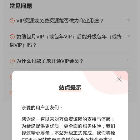
常见问题
VIP资源或免费资源能否做为商业用途？
赞助包月VIP（或包年VIP）后能升级包年（或终
身VIP）吗？
为什么付款了未开通VIP会员？
账号可以分享或者借给别人用吗？
站点提示
VIP会员剩余时间查询？
亲爱的用户朋友们：
感谢您一直以来对万象资源网的支持与信赖！
0
0
为给您提供更优质、更全面的服务体验，我们
经过精心筹备，本站升级正式完成。我们将原
CG巴士网站的海量素材资源全面整合至本平