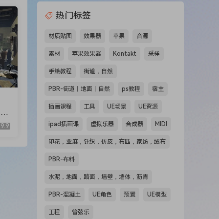
热门标签
材质贴图
效果器
苹果
音源
素材
苹果效果器
Kontakt
采样
手绘教程
街道，自然
PBR-街道丨地面丨自然
ps教程
宿主
插画课程
工具
UE场景
UE资源
(M
ipad插画课
虚拟乐器
合成器
MIDI
9.9
印花，亚麻，针织，仿皮，布匹，家纺，绒布
PBR-布料
水泥，地面，路面，墙壁，墙体，沥青
PBR-混凝土
UE角色
预置
UE模型
工程
管弦乐