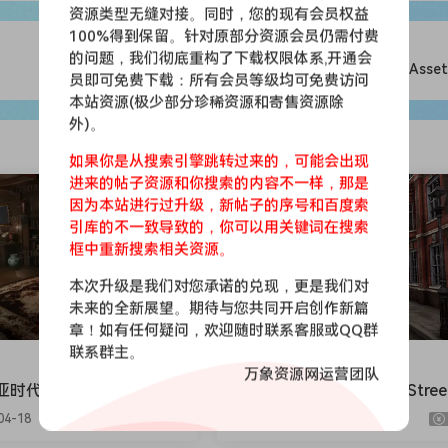
资源类型无缝对接。同时，您的现有会员权益
100%得到保留。针对原部分资源会员仍需付费
的问题，我们彻底重构了下载权限体系,开通会
魔幻森林-Deadly Forest - Modular Asset
员即可免费下载：所有会员等级均可免费访问
本站资源(极少部分珍稀资源和寄售资源除
外)。
如果你是从搜索引擎跳转过来的，可能会出现
进来的帖子资源和你搜索的内容不一样，那是
会员免费
因为本站进行过升级，新帖子的序号和百度索
引库的不一致导致的，你可以用关键词在搜索
框中重新搜索相关资源。
本次升级是我们对您承诺的兑现，更是我们对
未来的全新展望。期待与您共同开启创作新篇
章！如有任何疑问，欢迎随时联系客服或QQ群
联系群主。
UE场景
万象资源网运营团队
时代室内建筑-Victorian
维多利亚街景-Victorian Stree
rs
04-18
727
394
9.9
2026-04-18
873
477