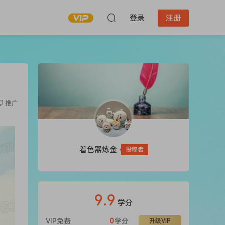
登录
注册
推广
着色器炼金
投稿者
9.9
学分
VIP免费
0
学分
升级VIP