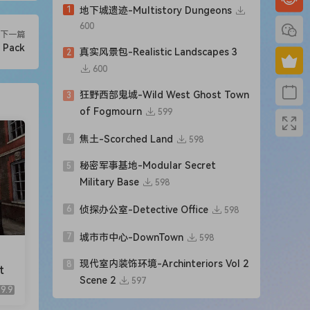
1
地下城遗迹-Multistory Dungeons
600
下一篇
 Pack
真实风景包-Realistic Landscapes 3
2
600
狂野西部鬼城-Wild West Ghost Town
3
of Fogmourn
599
4
焦土-Scorched Land
598
秘密军事基地-Modular Secret
5
Military Base
598
6
侦探办公室-Detective Office
598
7
城市市中心-DownTown
598
现代室内装饰环境-Archinteriors Vol 2
8
t
Scene 2
597
9.9