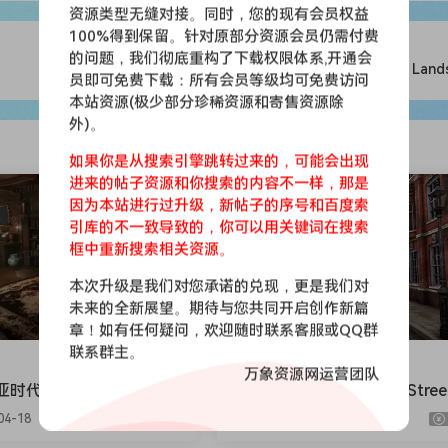
资源类型无缝对接。同时，您的现有会员权益
100%得到保留。针对原部分资源会员仍需付费
的问题，我们彻底重构了下载权限体系,开通会
死亡峡谷-"Dead Canyon" Land
员即可免费下载：所有会员等级均可免费访问
本站资源(极少部分珍稀资源和寄售资源除
外)。
如果你是从搜索引擎跳转过来的，可能会出现
进来的帖子资源和你搜索的内容不一样，那是
会员免费
因为本站进行过升级，新帖子的序号和百度索
引库的不一致导致的，你可以用关键词在搜索
框中重新搜索相关资源。
本次升级是我们对您承诺的兑现，更是我们对
未来的全新展望。期待与您共同开启创作新篇
章！如有任何疑问，欢迎随时联系客服或QQ群
联系群主。
UE场景
万象资源网运营团队
时代室内建筑-Victorian
维多利亚街景-Victorian Stree
rs
04-18
726
394
9.9
2026-04-18
870
477