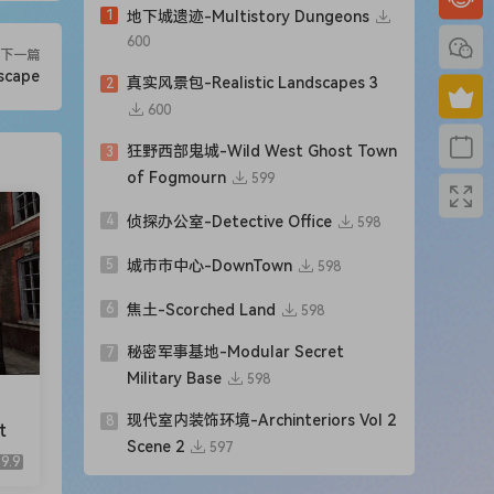
1
地下城遗迹-Multistory Dungeons
600
下一篇
scape
真实风景包-Realistic Landscapes 3
2
600
狂野西部鬼城-Wild West Ghost Town
3
of Fogmourn
599
4
侦探办公室-Detective Office
598
5
城市市中心-DownTown
598
6
焦土-Scorched Land
598
秘密军事基地-Modular Secret
7
Military Base
598
现代室内装饰环境-Archinteriors Vol 2
8
t
Scene 2
597
9.9