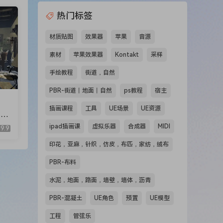
热门标签
材质贴图
效果器
苹果
音源
素材
苹果效果器
Kontakt
采样
手绘教程
街道，自然
PBR-街道丨地面丨自然
ps教程
宿主
插画课程
工具
UE场景
UE资源
(M
ipad插画课
虚拟乐器
合成器
MIDI
9.9
印花，亚麻，针织，仿皮，布匹，家纺，绒布
PBR-布料
水泥，地面，路面，墙壁，墙体，沥青
PBR-混凝土
UE角色
预置
UE模型
工程
管弦乐