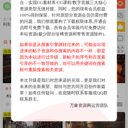
台，实现CG素材库/CG课程/数字音频三大核心
资源类型无缝对接。同时，您的现有会员权益
100%得到保留。针对原部分资源会员仍需付费
上一篇
下一篇
的问题，我们彻底重构了下载权限体系,开通会
列车站台-Simple Trains
户外村落-Stylized Colorful Village
员即可免费下载：所有会员等级均可免费访问
Pack
本站资源(极少部分珍稀资源和寄售资源除外)。
猜你喜欢
如果你是从搜索引擎跳转过来的，可能会出现
进来的帖子资源和你搜索的内容不一样，那是
会员免费
会员免费
因为本站进行过升级，新帖子的序号和百度索
引库的不一致导致的，你可以用关键词在搜索
框中重新搜索相关资源。
本次升级是我们对您承诺的兑现，更是我们对
未来的全新展望。期待与您共同开启创作新篇
UE场景
UE场景
章！如有任何疑问，欢迎随时联系客服或QQ群
木匠工作车间-Carpenters Works
维多利亚时代室内建筑-Victori
联系群主。
hop
an Interiors
2026-04-18
9.9
2026-04-18
9.9
万象资源网运营团队
会员免费
会员免费