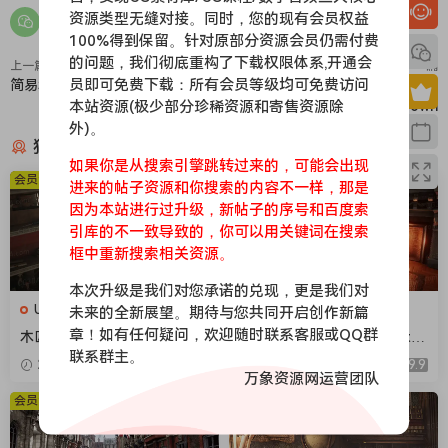
资源类型无缝对接。同时，您的现有会员权益
100%得到保留。针对原部分资源会员仍需付费
的问题，我们彻底重构了下载权限体系,开通会
上一篇
下一篇
员即可免费下载：所有会员等级均可免费访问
简易城市-Simple Town
圣诞小镇-Stylized Christmas
本站资源(极少部分珍稀资源和寄售资源除
Town
外)。
猜你喜欢
如果你是从搜索引擎跳转过来的，可能会出现
会员免费
会员免费
进来的帖子资源和你搜索的内容不一样，那是
因为本站进行过升级，新帖子的序号和百度索
引库的不一致导致的，你可以用关键词在搜索
框中重新搜索相关资源。
本次升级是我们对您承诺的兑现，更是我们对
UE场景
UE场景
未来的全新展望。期待与您共同开启创作新篇
章！如有任何疑问，欢迎随时联系客服或QQ群
木匠工作车间-Carpenters W
维多利亚时代室内建筑-Victor
联系群主。
orkshop
ian Interiors
2026-04-18
9.9
2026-04-18
9.9
万象资源网运营团队
会员免费
会员免费