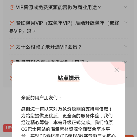
VIP资源或免费资源能否做为商业用途？
赞助包月VIP（或包年VIP）后能升级包年（或终
身VIP）吗？
为什么付款了未开通VIP会员？
账号可以分享或者借给别人用吗？
站点提示
VIP会员剩余时间查询？
亲爱的用户朋友们：
感谢您一直以来对万象资源网的支持与信赖！
0
0
为给您提供更优质、更全面的服务体验，我们
经过精心筹备，本站升级正式完成。我们将原
UE场景
UE场景-风格化
UE资源
CG巴士网站的海量素材资源全面整合至本平
台，实现CG素材库/CG课程/数字音频三大核心