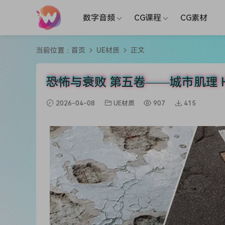
数字音频
CG课程
CG素材
当前位置：
首页
UE材质
正文
恐怖与衰败 第五卷——城市肌理 Horror a
2026-04-08
UE材质
907
415