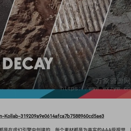
on-Kollab-319209a9e0614afca7b7588960cd5ae3
都是在虚幻引擎中创建的。每个素材都是为真实的AAA级视觉、