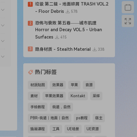
垃圾 第二辑 - 地面碎屑 TRASH VOL.2
1
- Floor Debris
578
恐怖与衰败 第五卷——城市肌理
2
Horror and Decay VOL.5 - Urban
Surfaces
415
3
隐身材质 - Stealth Material
338
热门标签
材质贴图
效果器
苹果
音源
素材
苹果效果器
Kontakt
采样
手绘教程
街道，自然
PBR-街道丨地面丨自然
ps教程
宿主
插画课程
工具
UE场景
UE资源