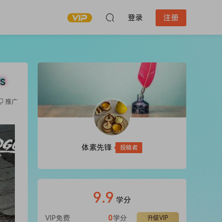
登录
注册
s
推广
体素先锋
投稿者
9.9
学分
VIP免费
0
学分
升级VIP