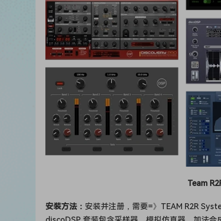
Team R2R
安装方法：
安装并注册，需要=》TEAM R2R System
discoDSP 套装包含采样器、模拟仿真器、加法
合