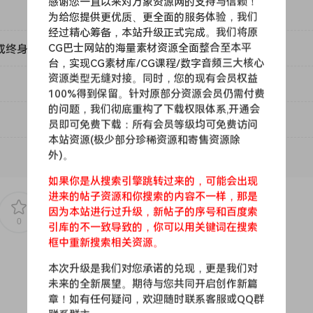
感谢您一直以来对万象资源网的支持与信赖！
为给您提供更优质、更全面的服务体验，我们
经过精心筹备，本站升级正式完成。我们将原
CG巴士网站的海量素材资源全面整合至本平
或终身VIP）吗？
台，实现CG素材库/CG课程/数字音频三大核心
资源类型无缝对接。同时，您的现有会员权益
100%得到保留。针对原部分资源会员仍需付费
的问题，我们彻底重构了下载权限体系,开通会
mulations, additive synthesis, virtual analog synths, chip
员即可免费下载：所有会员等级均可免费访问
本站资源(极少部分珍稀资源和寄售资源除
外)。
f audio tools for sound design, sampling, synthesis, and au
usicians.
如果你是从搜索引擎跳转过来的，可能会出现
进来的帖子资源和你搜索的内容不一样，那是
因为本站进行过升级，新帖子的序号和百度索
0
0
引库的不一致导致的，你可以用关键词在搜索
框中重新搜索相关资源。
本次升级是我们对您承诺的兑现，更是我们对
未来的全新展望。期待与您共同开启创作新篇
章！如有任何疑问，欢迎随时联系客服或QQ群