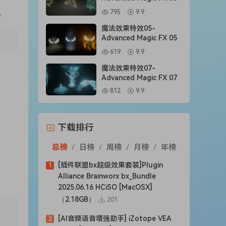
。
795
9.9
魔法效果特效05-
Advanced Magic FX 05
619
9.9
魔法效果特效07-
Advanced Magic FX 07
812
9.9
下载排行
总榜
/
日榜
/
周榜
/
月榜
/
年榜
[插件联盟bx超级效果套装]Plugin
1
Alliance Brainworx bx_Bundle
2025.06.16 HCiSO [MacOSX]
（2.18GB）
201
[AI音频语音增强助手] iZotope VEA
2