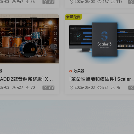
05-03
947
54
9.9
2026-05-03
467
117
per v1.0.0 [WiN, MacOS
B）
.5MB+145MB)
会员免费
器
效果器
ADD2鼓音源完整版] XLN
[革命性智能和弦插件] Scaler Mu
Addictive Drums 2 Comp
sic Scaler 3 v3.2.2 Regged-H
05-03
427
70
9.9
2026-05-03
521
75
2.9.0.4 FIXED ONLY-R2R
SO [MacOSX]（1.45GB）
 [WiN]（28.27MB+12.
）