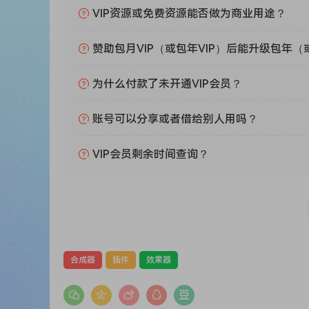
VIP资源或免费资源能否做为商业用途？
macOS 10.13 High Sierra 及更高版本
赞助包月VIP（或包年VIP）后能升级包年（
Windows 7 及更高版本（仅限 64 位）
英特尔、AMD 或苹果芯片 CPU
为什么付款了未开通VIP会员？
4GB 内存或更多
账号可以分享或者借给别人用吗？
The discoDSP Bundle includes samplers, analog e
emulators, and FX processing tools.
VIP会员剩余时间查询？
This comprehensive set provides a wide range o
processing, making it ideal for producers and m
This bundle includes:
Bliss Sampler
合成器
插件
效果器
Bliss Sound Library
Corona