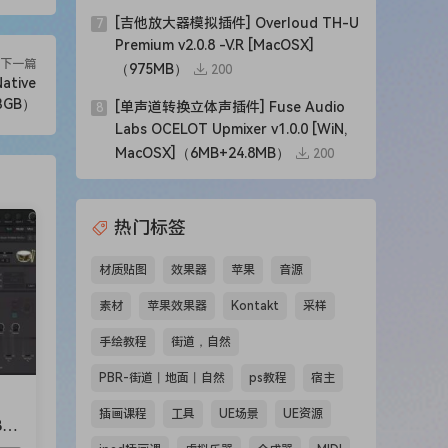
[吉他放大器模拟插件] Overloud TH-U
7
Premium v2.0.8 -V.R [MacOSX]
下一篇
（975MB）
200
tive
73GB）
[单声道转换立体声插件] Fuse Audio
8
Labs OCELOT Upmixer v1.0.0 [WiN,
MacOSX]（6MB+24.8MB）
200
热门标签
材质贴图
效果器
苹果
音源
素材
苹果效果器
Kontakt
采样
手绘教程
街道，自然
PBR-街道丨地面丨自然
ps教程
宿主
插画课程
工具
UE场景
UE资源
BF
.9M