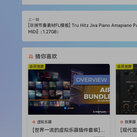
Discovery Pro
FX Bundle
HighLife
上一篇
OB-Xd
[非洲节奏素材FL模板] Tru Hitz Jiva Piano Amapiano Pa
MiDi]（1.27GB）
OPL
Vertigo + X-Wave Bank
Phantom
猜你喜欢
System Requirements
会员免费
会员免费
MacOS 10.13 High Sierra and above
Windows 7 and above (64-bit only)
Intel, AMD, or Apple Silicon CPU
4GB RAM or more
虚拟乐器
效果器
Team R2R
[世界一流的虚拟乐器插件套装] A
[现代
🏠 HomePage
IR Music Technology Instrumen
件] Aud