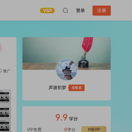
登录
注册
]
推广
声波织梦
投稿者
9.9
学分
VIP免费
0
学分
升级VIP