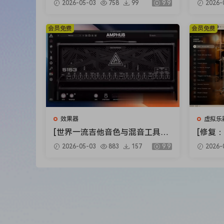
2026-05-03
758
99
9.9
2026-
ts Bundle 2025-R2R [WiN]（5.9
ux Clip
2GB）
X]（34
会员免费
会员免费
效果器
虚拟乐
[世界一流吉他音色与混音工具全
[修复：
套合集] STL Tones Bundle v202
Audio 
2026-05-03
883
157
9.9
2026-
6.04 [WiN, MacOSX]（1.48GB+
lete v
3.34GB）
+安装方法
79GB