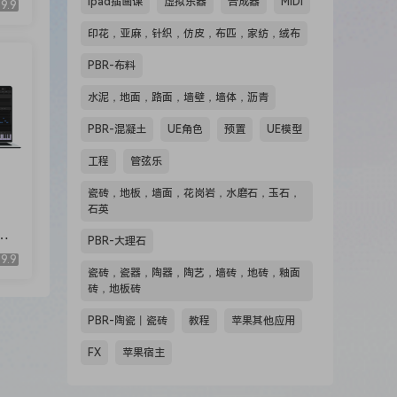
ipad插画课
虚拟乐器
合成器
MIDI
9.9
印花，亚麻，针织，仿皮，布匹，家纺，绒布
PBR-布料
水泥，地面，路面，墙壁，墙体，沥青
PBR-混凝土
UE角色
预置
UE模型
工程
管弦乐
瓷砖，地板，墙面，花岗岩，水磨石，玉石，
石英
PBR-大理石
Ci
9.9
瓷砖，瓷器，陶器，陶艺，墙砖，地砖，釉面
砖，地板砖
PBR-陶瓷丨瓷砖
教程
苹果其他应用
FX
苹果宿主