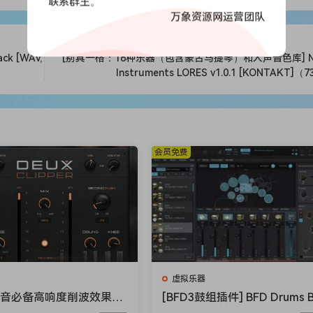
联系群主。
万象资源网运营团队
ck [WAV,
[别具一格：16种乐器（包含蒙古马提琴）和人声音色库] Na
Instruments LORES v1.0.1 [KONTAKT]（
会员免费
虚拟乐器
混音必备高响度削波效果插
[BFD3鼓组插件] BFD Drums 
ioloom Maciel Audio De
D3 v3.5.0.49-R2R [WiN]（60