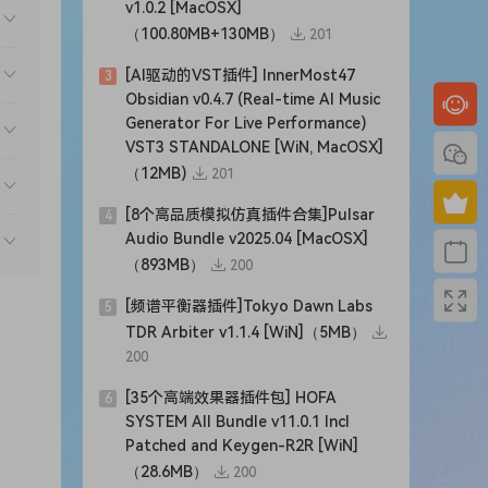
v1.0.2 [MacOSX]
（100.80MB+130MB）
201
[AI驱动的VST插件] InnerMost47
3
Obsidian v0.4.7 (Real-time AI Music
Generator For Live Performance)
VST3 STANDALONE [WiN, MacOSX]
（12MB)
201
[8个高品质模拟仿真插件合集]Pulsar
4
Audio Bundle v2025.04 [MacOSX]
dio
（893MB）
200
[频谱平衡器插件]Tokyo Dawn Labs
5
TDR Arbiter v1.1.4 [WiN]（5MB）
200
[35个高端效果器插件包] HOFA
6
SYSTEM All Bundle v11.0.1 Incl
Patched and Keygen-R2R [WiN]
（28.6MB）
200