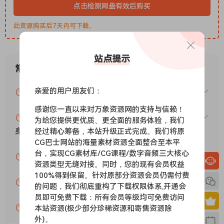
点击检测网盘有效后购买
的颗粒合成器音色，它们像传统合成器一样与您的歌曲保持同
步。
此资源购买后7天内可下载。
正版 ProTools
站点提示
常见问题
Grainferno
Granular synthesis redefined.
亲爱的用户朋友们：
VIP资源或免费资源能否做为商业用途？
Grainferno is an advanced granular instrument built
around a new way of synthesizing sound from existing
感谢您一直以来对万象资源网的支持与信赖！
赞助包月VIP（或包年VIP）后能升级包年（或终
audio. Its next-gen grain engine breaks your samples into
为给您提供更优质、更全面的服务体验，我们
身VIP）吗？
经过精心筹备，本站升级正式完成。我们将原
microscopic fragments and rebuilds them into entirely new
CG巴士网站的海量素材资源全面整合至本平
textures. From pristine tonal clouds to experimental digital
台，实现CG素材库/CG课程/数字音频三大核心
为什么付款了未开通VIP会员？
noise, Grainferno turns your sample library into an endless
资源类型无缝对接。同时，您的现有会员权益
source of playable inspiration. Grainferno can generate
100%得到保留。针对原部分资源会员仍需付费
账号可以分享或者借给别人用吗？
grains at speeds fast enough to cross into the audio
的问题，我们彻底重构了下载权限体系,开通会
range. At these rates, grains stop behaving like texture and
员即可免费下载：所有会员等级均可免费访问
start acting like oscillators—turning any audio file into a
VIP会员剩余时间查询？
本站资源(极少部分珍稀资源和寄售资源除
外)。
playable synth voice. Even at audio rates, traces of the