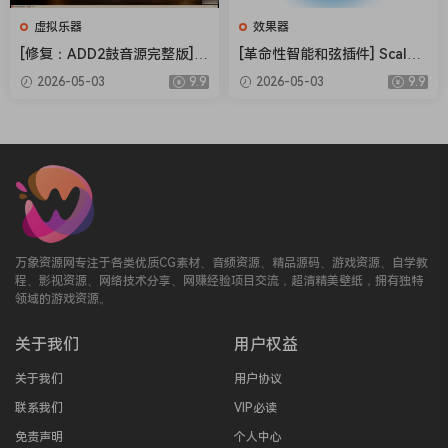
虚拟乐器
效果器
[修复：ADD2鼓音源完整版] X
[革命性智能和弦插件] Scaler
LN Audio Addictive Drums 2
Music Scaler 3 v3.2.2 Regge
2026-05-03
9.9
2026-05-03
9.9
Complete v2.9.0.4 FIXED ON
d-HCiSO [MacOSX]（1.45G
LY-R2R+安装方法 [WiN]（28.
B）
27MB+12.79GB）
万象资源网专注于各类优质CG素材、音频资源、精品源码、游戏资源、自学教
程、影视资源、网络技术分享、网赚经验项目交流，超清精美壁纸，拥有独特
领域的游戏资源。
关于我们
用户权益
关于我们
用户协议
联系我们
VIP必读
免责声明
个人中心