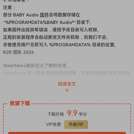
注意：
部分 BABY Audio
插件
会将数据存储在
“%PROGRAMDATA%BABY Audio*”目录下。
如果插件出现异常错误，请授予该目录写入权限。
正规的安装程序会自动更改文件夹权限，而我们不会。
非管理员用户无权写入 %PROGRAMDATA% 目录的设置。
R2R 团队 2026
Grainferno
重新定义了颗粒合成。
Grainferno 是一款先进的颗粒合成器，它采用全新的方式从现有
音频中合成声音。其新一代的颗粒引擎将您的采样分解成微小的
阅读全文
碎片，并将它们重构为全新的纹理。从纯净的音色云到实验性的
数字噪音，Grainferno 将您的采样库变成源源不断的创作灵感。
Grainferno 可以以足以跨越音频范围的速度生成颗粒。在这种速
资源下载
度下，颗粒不再像纹理那样运作，而是像振荡器一样工作——将
9.9
下载价格
学分
任何音频文件变成可演奏的合成器音色。即使在音频速率下，原
VIP免费
升级VIP
始声音特性的痕迹仍然保留，为您提供具有源音频频谱特征的独
特合成器构建模块。添加调制和颗粒级塑形，即可构建随时可用