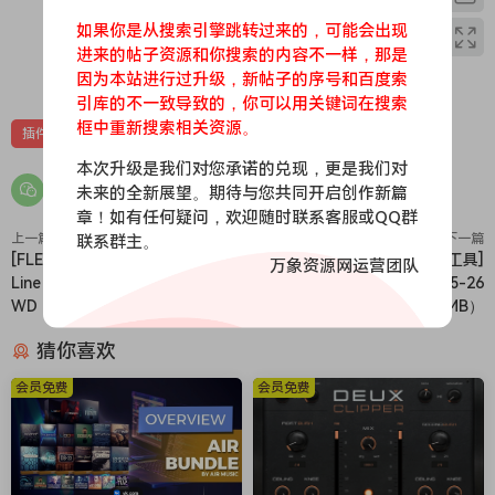
original sonic character remain, giving you unique synth
如果你是从搜索引擎跳转过来的，可能会出现
building blocks with the spectral fingerprint of your source
进来的帖子资源和你搜索的内容不一样，那是
0
0
audio. Add modulation and grain-level shaping to build
因为本站进行过升级，新帖子的序号和百度索
ready-to-use granular synth tones that stay in tune with
引库的不一致导致的，你可以用关键词在搜索
框中重新搜索相关资源。
your song like a traditional synth.
插件
效果器
本次升级是我们对您承诺的兑现，更是我们对
未来的全新展望。期待与您共同开启创作新篇
&&& Legit ProTools
章！如有任何疑问，欢迎随时联系客服或QQ群
上一篇
联系群主。
下一篇
🏠 HomePage
[FLEX预置电子舞曲陷阱] Image-
[MacOS X 序列号查询工具]
万象资源网运营团队
Line – Drift Phonk (FLEX)-
KCNcrew Pack 03-15-26
WD（45.7MB）
[MacOSX]（4MB）
猜你喜欢
会员免费
会员免费