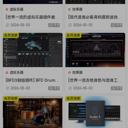
虚拟乐器
效果器
[世界一流的虚拟乐器插件套
[现代混音必备高响度削波效果
装] AIR Music Technology In
插件] Audioloom Maciel Aud
2026-05-03
9.9
2026-05-03
9.9
struments Bundle 2025-R2
io Deux Clipper v1.0.0 [WiN,
R [WiN]（5.92GB）
MacOSX]（34.5MB+145MB)
会员免费
会员免费
虚拟乐器
效果器
[BFD3鼓组插件] BFD Drums
[世界一流吉他音色与混音工具
BFD3 v3.5.0.49-R2R [WiN]
全套合集] STL Tones Bundle
2026-05-03
9.9
2026-05-03
9.9
（60.9MB）
v2026.04 [WiN, MacOSX]（1.
48GB+3.34GB）
会员免费
会员免费