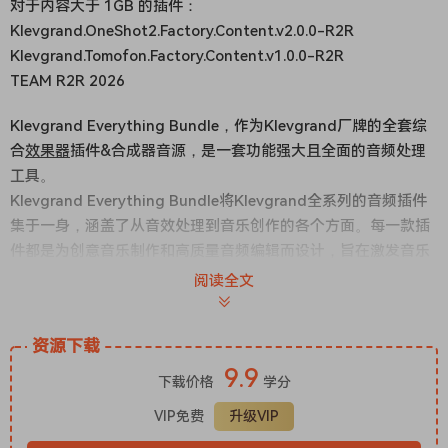
对于内容大于 1GB 的插件：
Klevgrand.OneShot2.Factory.Content.v2.0.0-R2R
Klevgrand.Tomofon.Factory.Content.v1.0.0-R2R
TEAM R2R 2026
Klevgrand Everything Bundle，作为Klevgrand厂牌的全套综
合
效果器
插件&合成器音源，是一套功能强大且全面的音频处理
工具。
Klevgrand Everything Bundle将Klevgrand全系列的音频插件
集于一身，涵盖了从音效处理到音乐创作的各个方面。每一款插
件都是为创意音乐制作和高质量音频编辑而设计，旨在激发音乐
人的创造力，为音乐制作提供一站式的解决方案。
阅读全文
我们的完整产品目录
如果您正在考虑购买我们的一系列插件，建议您考虑这个捆绑
资源下载
包。我们将所有产品打包在一起，并给出了非常优惠的价格（事
9.9
实上，单价再优惠不过了）。
下载价格
学分
VIP免费
升级VIP
内容：