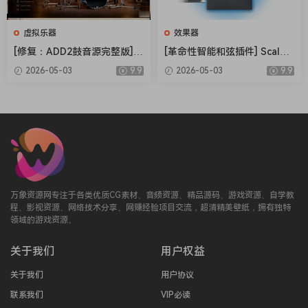
虚拟乐器
效果器
[修复：ADD2鼓音源完整版] X
[革命性智能和弦插件] Scaler
LN Audio Addictive Drums 2
Music Scaler 3 v3.2.2 Regge
2026-05-03
9.9
2026-05-03
9.9
Complete v2.9.0.4 FIXED ON
d-HCiSO [MacOSX]（1.45G
LY-R2R+安装方法 [WiN]（28.
B）
27MB+12.79GB）
万象资源网专注于各类优质CG素材、音频资源、精品源码、游戏资源、自学教
程、影视资源、网络技术分享、网赚经验项目交流，超清精美壁纸，拥有独特
领域的游戏资源。
关于我们
用户权益
关于我们
用户协议
联系我们
VIP必读