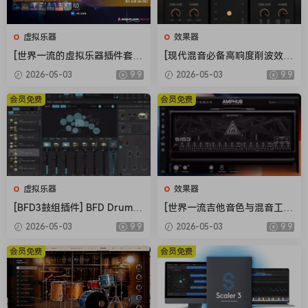
虚拟乐器
效果器
[世界一流的虚拟乐器插件套
[现代混音必备高响度削波效果
装] AIR Music Technology In
插件] Audioloom Maciel Aud
2026-05-03
9.9
2026-05-03
9.9
struments Bundle 2025-R2
io Deux Clipper v1.0.0 [WiN,
R [WiN]（5.92GB）
MacOSX]（34.5MB+145MB)
会员免费
会员免费
虚拟乐器
效果器
[BFD3鼓组插件] BFD Drums
[世界一流吉他音色与混音工具
BFD3 v3.5.0.49-R2R [WiN]
全套合集] STL Tones Bundle
2026-05-03
9.9
2026-05-03
9.9
（60.9MB）
v2026.04 [WiN, MacOSX]（1.
48GB+3.34GB）
会员免费
会员免费