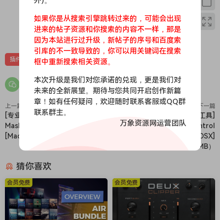
R2R
外)。
如果你是从搜索引擎跳转过来的，可能会出现
🏠 HomePage
进来的帖子资源和你搜索的内容不一样，那是
0
0
因为本站进行过升级，新帖子的序号和百度索
引库的不一致导致的，你可以用关键词在搜索
插件
效果器
框中重新搜索相关资源。
本次升级是我们对您承诺的兑现，更是我们对
未来的全新展望。期待与您共同开启创作新篇
章！如有任何疑问，欢迎随时联系客服或QQ群
上一篇
下一篇
联系群主。
[专业DJ音乐制作软件] Loop
[音调平衡控制母带处理工具]
万象资源网运营团队
Mash Up Pro 1.2.15-TNT
iZotope Tonal Balance Control
[MacOSX]（444MB）
3 v3.0.0 [WiN, MacOSX]
（65.66MB+276.7MB）
猜你喜欢
会员免费
会员免费