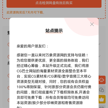
点击检测网盘有效后购买
Klevgrand.OneShot2.Factory.Content.v2.0.0-
R2R
此资源购买后7天内可下载。
Klevgrand.Tomofon.Factory.Content.v1.0.0-
R2R
站点提示
常见问题
Our entire catalog
If you’re thinking of buying a bunch of our plugins, we
VIP资源或免费资源能否做为商业用途？
亲爱的用户朋友们：
want you to consider this bundle. We’ve packed all our
感谢您一直以来对万象资源网的支持与信赖！
products together and put a very pleasing price tag on it
赞助包月VIP（或包年VIP）后能升级包年（或终
为给您提供更优质、更全面的服务体验，我们
(in fact, the price per product will not get any better than
身VIP）吗？
经过精心筹备，本站升级正式完成。我们将原
this).
CG巴士网站的海量素材资源全面整合至本平
为什么付款了未开通VIP会员？
台，实现CG素材库/CG课程/数字音频三大核心
资源类型无缝对接。同时，您的现有会员权益
Content :
100%得到保留。针对原部分资源会员仍需付费
账号可以分享或者借给别人用吗？
Klevgrand.OneShot2.Factory.Content.v2.0.0-
的问题，我们彻底重构了下载权限体系,开通会
R2R
员即可免费下载：所有会员等级均可免费访问
VIP会员剩余时间查询？
Klevgrand.Tomofon.Factory.Content.v1.0.0-
本站资源(极少部分珍稀资源和寄售资源除