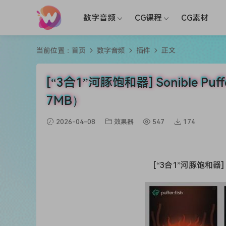
数字音频
CG课程
CG素材
当前位置：
首页
数字音频
插件
正文
[“3合1”河豚饱和器] Sonible Puffer
7MB）
2026-04-08
效果器
547
174
[“3合1”河豚饱和器] Son