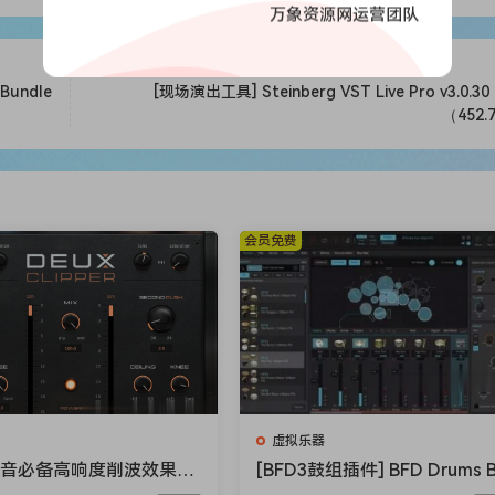
万象资源网运营团队
Bundle
[现场演出工具] Steinberg VST Live Pro v3.0.30 
（452.
会员免费
虚拟乐器
混音必备高响度削波效果插
[BFD3鼓组插件] BFD Drums 
ioloom Maciel Audio De
D3 v3.5.0.49-R2R [WiN]（60