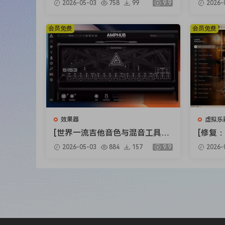
2026-05-03
758
99
9.9
2026-
ts Bundle 2025-R2R [WiN]（5.9
ux Clip
2GB）
X]（34
会员免费
会员免费
效果器
虚拟乐
[世界一流吉他音色与混音工具全
[修复：
套合集] STL Tones Bundle v202
Audio 
2026-05-03
884
157
9.9
2026-
6.04 [WiN, MacOSX]（1.48GB+
lete v
3.34GB）
+安装方法
79GB