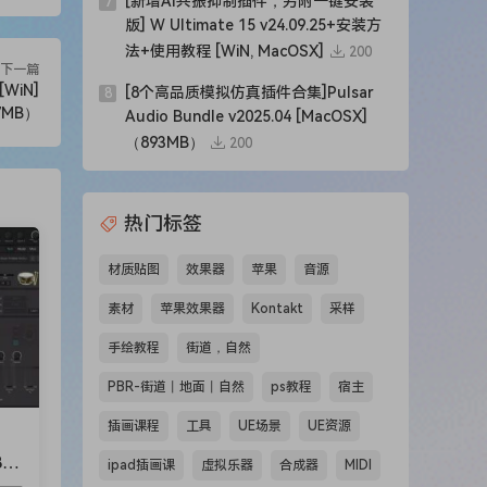
[新增AI共振抑制插件，另附一键安装
7
版] W Ultimate 15 v24.09.25+安装方
法+使用教程 [WiN, MacOSX]
200
下一篇
[WiN]
[8个高品质模拟仿真插件合集]Pulsar
8
7MB）
Audio Bundle v2025.04 [MacOSX]
（893MB）
200
热门标签
材质贴图
效果器
苹果
音源
素材
苹果效果器
Kontakt
采样
手绘教程
街道，自然
PBR-街道丨地面丨自然
ps教程
宿主
插画课程
工具
UE场景
UE资源
BF
ipad插画课
虚拟乐器
合成器
MIDI
.9M