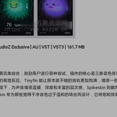
udioZ Exclusive | AU | VST | VST3 | 161.7 MB
面完美结合，鼓励用户进行各种尝试。插件的核心是三条音色各
觉反应。Tinyfin 能让原本就不错的音轨更加饱满，增添一
，为声音增添温暖、深度和丰富的层次感。Spikeskin 则截
skin 专为那些觉得干净音色过于温和的场合而设计，它将饱和效