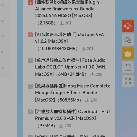
[插件联盟bx超级效果套装]Plugin
2
Alliance Brainworx bx_Bundle
2025.06.16 HCiSO [MacOSX]
（2.18GB）
201
[AI音频语音增强助手] iZotope VEA
3
v1.0.2 [MacOSX]
（100.80MB+130MB）
201
[单声道转换立体声插件] Fuse Audio
4
Labs OCELOT Upmixer v1.0.0 [WiN,
MacOSX]（6MB+24.8MB）
200
[效果器插件包]Moog Music Complete
5
Moogerfooger Effects Bundle
[MacOSX]（508.55Mb）
200
[吉他放大器模拟插件] Overloud TH-U
6
Premium v2.0.8 -V.R [MacOSX]
（975MB）
200