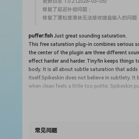
更新日志 1.0.2 (2026-03-05)
修复了延迟补偿问题；
修复了蓬松度滑块无法接收键盘输入的问题
puffer:fish
Just great sounding saturation.
This free saturation plug-in combines serious s
the center of the plugin are three different sou
effect harder and harder. Tinyfin keeps things 
body. It is all about subtle saturation that ad
itself.Spikeskin does not believe in subtlety. 
when clean feels a little too polite, Spikeskin p
Changelog 1.0.2 (2026-03-05)
fixed latency compensation issue
fixed puffiness slider not accepting keyb
常见问题