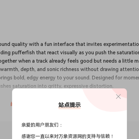
ound quality with a fun interface that invites experimentatio
nding pufferfish that react visually as you push the saturatio
together when a track already feels good but needs a little 
ds warmth, depth, and sonic richness without drawing attenti
It brings bold, edgy energy to your sound. Designed for mome
ushes saturation into gritty, expressive distortion.
阅读全文
站点提示
oard input
亲爱的用户朋友们：
感谢您一直以来对万象资源网的支持与信赖！