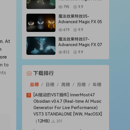
795
9.9
魔法效果特效05-
Advanced Magic FX 05
619
9.9
魔法效果特效07-
n. At
Advanced Magic FX 07
n
812
9.9
more
on to
nts
下载排行
总榜
/
日榜
/
周榜
/
月榜
/
年榜
[AI驱动的VST插件] InnerMost47
1
Obsidian v0.4.7 (Real-time AI Music
Generator For Live Performance)
VST3 STANDALONE [WiN, MacOSX]
（12MB)
201