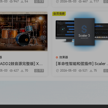
05-03
947
54
9.9
2026-05-03
467
117
per v1.0.0 [WiN, MacOS
B）
.5MB+145MB)
会员免费
器
效果器
ADD2鼓音源完整版] XLN
[革命性智能和弦插件] Scaler Mu
Addictive Drums 2 Comp
sic Scaler 3 v3.2.2 Regged-H
05-03
427
70
9.9
2026-05-03
521
75
2.9.0.4 FIXED ONLY-R2R
SO [MacOSX]（1.45GB）
 [WiN]（28.27MB+12.
）