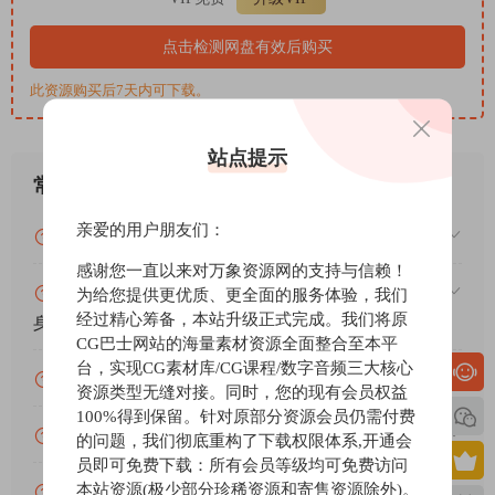
SnapIn 插件：
* 3 段均衡器、比特粉碎、合唱、梳状滤波器、压缩器
点击检测网盘有效后购买
* 延迟、失真、动态、合奏、滤波器
此资源购买后7天内可下载。
* Flanqer、共振峰滤波器、频率移位器
* Gain、Gate、Haas、梯形滤波器、限制器
* Nonlinear Filter、Phase Distortion、Phaser、Pitch Shifter
站点提示
* Resonator、Reverb、Reverser、Rinq Mod、Stereo
常见问题
* Tape Stop、Trance Gate、Transient Shaper、Shaper
亲爱的用户朋友们：
* Clipper、Compactor
VIP资源或免费资源能否做为商业用途？
Slate Digital 为 Snap Heap 和 Multipass 呈现
感谢您一直以来对万象资源网的支持与信赖！
Phase Plant 音色库：
赞助包月VIP（或包年VIP）后能升级包年（或终
为给您提供更优质、更全面的服务体验，我们
* Animus by汤姆·沃尔夫
经过精心筹备，本站升级正式完成。我们将原
身VIP）吗？
* Dash Glitch 的《星体之谜》
CG巴士网站的海量素材资源全面整合至本平
台，实现CG素材库/CG课程/数字音频三大核心
* Nasko 的《贝斯之谜》
为什么付款了未开通VIP会员？
资源类型无缝对接。同时，您的现有会员权益
* Kill the Niose 的《亡灵之书》
100%得到保留。针对原部分资源会员仍需付费
* Peqboard Nerds 的《作弊码》
账号可以分享或者借给别人用吗？
的问题，我们彻底重构了下载权限体系,开通会
* MUST DIE! 的《危机设计》
员即可免费下载：所有会员等级均可免费访问
* Venus Theory 的《星历》
本站资源(极少部分珍稀资源和寄售资源除外)。
VIP会员剩余时间查询？