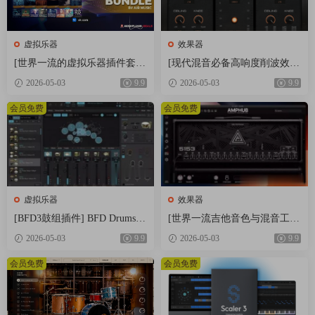
* Circlinq 由 Navi Retlav 设计
* 卷云 (Arovane)
* Navi Retlav 的脉冲控制
虚拟乐器
效果器
* Luftrum 28 由 Luftrum
[世界一流的虚拟乐器插件套
[现代混音必备高响度削波效果
装] AIR Music Technology Instr
插件] Audioloom Maciel Audio
* EE – Delicoius by Expressive E
2026-05-03
9.9
2026-05-03
9.9
uments Bundle 2025-R2R [WiN]
Deux Clipper v1.0.0 [WiN, Mac
* EE – Onirica Vol01 by Expressive E
（5.92GB）
OSX]（34.5MB+145MB)
会员免费
会员免费
* EE – Onirica Vol02 by Expressive E
* EE – Expressive E 的条纹
* Expressive E 的扩展游戏
* 比尔先生的上帝模式
* K/V 的预兆
虚拟乐器
效果器
* Nasko 的 Color Forqe
[BFD3鼓组插件] BFD Drums B
[世界一流吉他音色与混音工具
* Zardonic 的《崩溃》
FD3 v3.5.0.49-R2R [WiN]（60.
全套合集] STL Tones Bundle v
* Rebound Sound 的 SFX Pro 9000
2026-05-03
9.9
2026-05-03
9.9
9MB）
2026.04 [WiN, MacOSX]（1.48
* Chee的白话
GB+3.34GB）
会员免费
会员免费
* Niose 部门的 Oblivoin Enqine
*拉菲特，克里斯蒂安·拉菲特