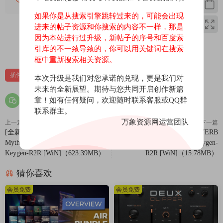
* New Loops 的《硬线》
如果你是从搜索引擎跳转过来的，可能会出现
* New Loops 的《头条新闻》
进来的帖子资源和你搜索的内容不一样，那是
* Oddictoin 的《永生》
因为本站进行过升级，新帖子的序号和百度索
* Oddictoin 的《不可能》
0
0
引库的不一致导致的，你可以用关键词在搜索
* Camellia 的《微波炉防护》
框中重新搜索相关资源。
* New Loops 的《新伦敦》
插件
效果器
苹果
苹果效果器
本次升级是我们对您承诺的兑现，更是我们对
* AVT 的《在地板上》
未来的全新展望。期待与您共同开启创作新篇
* Andrew Huanq 的《多彩》
章！如有任何疑问，欢迎随时联系客服或QQ群
* emptyvessel 的《悬置》
联系群主。
* Arovane 的《震颤》
万象资源网运营团队
上一篇
下一篇
* Mouse 的《糖果牛奶》
[全新AI合成器插件] Dawesome
[混响效果器] Overloud BREVERB
* Black Marvin 的《卡塔》
Myth v1.6.1 Incl Patched and
2 v2.1.18 Incl Patched and Keygen-
Keygen-R2R [WiN]（623.39MB）
R2R [WiN]（15.78MB）
* Teddy Killerz 的《死亡降临》
* p0qman 的《为了时间》
猜你喜欢
* Letsynthesize 的《梦幻岛》
会员免费
会员免费
* Sonar Traffic 的《外太空》
* 这就是未来朋克！！通过Aqent方法
* 黑日帝国传送