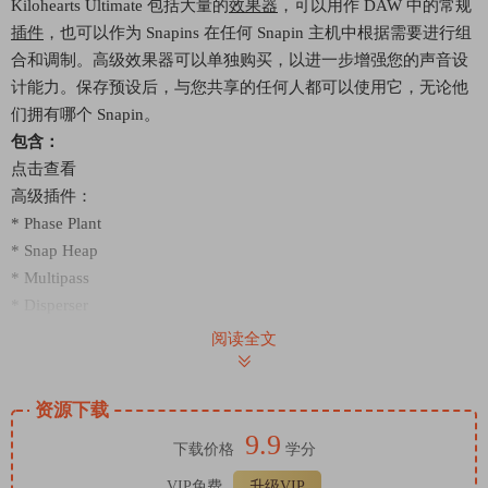
Kilohearts Ultimate 包括大量的
效果器
，可以用作 DAW 中的常规
插件
，也可以作为 Snapins 在任何 Snapin 主机中根据需要进行组
合和调制。高级效果器可以单独购买，以进一步增强您的声音设
计能力。保存预设后，与您共享的任何人都可以使用它，无论他
们拥有哪个 Snapin。
包含：
点击查看
高级插件：
* Phase Plant
* Snap Heap
* Multipass
* Disperser
* Faturator
阅读全文
* Carve EQ
* Slice EQ
资源下载
* Convolver
9.9
* Shaper Table
下载价格
学分
* Filter Table
VIP免费
升级VIP