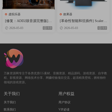
2.4.6 2026-03-10
常规
虚拟乐器
效果器
* 修复了某些 ID3 标签版本处理不当导致部分采
[修复：ADD2鼓音源完整版] X
[革命性智能和弦插件] Scaler
LN Audio Addictive Drums 2 C
Music Scaler 3 v3.2.2 Regged-H
样无法加载的问题。
2026-05-03
9.9
2026-05-03
9.9
omplete v2.9.0.4 FIXED ONLY-
CiSO [MacOSX]（1.45GB）
* 修复了插​​件同时在多个进程中加载​​时可能发生
R2R+安装方法 [WiN]（28.27M
的崩溃问题。
B+12.79GB）
macOS
* 修复了在曲线编辑器中右键单击节点时上下文
菜单不显示的问题。
* 使按住 Option 键并单击可在曲线编辑器中的平
万象资源网专注于各类优质CG素材、音频资源、精品源码、游戏资源、自学教
滑节点和硬节点之间切换。
程、影视资源、网络技术分享、网赚经验项目交流，超清精美壁纸，拥有独特
新增
领域的游戏资源。
* Laffitte（Christian Laffitte 出品）音色库，适用
关于我们
用户权益
于 Phase Plant
关于我们
用户协议
The v2 update is focused mainly on modulation in our hosts with a
联系我们
VIP必读