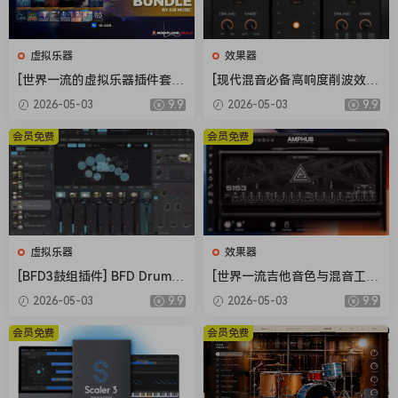
装名称深表歉意！
因为 Made-by-bx 的大部分插件都将在 2026 年
虚拟乐器
效果器
更新，所以是时候
[世界一流的虚拟乐器插件套
[现代混音必备高响度削波效果
重新安装所有插件了。
装] AIR Music Technology In
插件] Audioloom Maciel Aud
2026-05-03
9.9
2026-05-03
9.9
在构建/处理此版本的自动化流程时，
struments Bundle 2025-R2
io Deux Clipper v1.0.0 [WiN,
我们发现 PA 安装管理器存在很多问题。它缺少
R [WiN]（5.92GB）
MacOSX]（34.5MB+145MB)
会员免费
会员免费
安装程序应该包含的许多文件（包括一些插件二
进制文件）。此外，
由于“SPL Free Ranqer”插件的错误，“全部安装”
功能在最近几周会导致安装管理器崩溃
。
可怜的合法用户！
虚拟乐器
效果器
[BFD3鼓组插件] BFD Drums
[世界一流吉他音色与混音工具
MEGA Sampler Chan 失去了“MEGA”这个名字，
BFD3 v3.5.0.49-R2R [WiN]
全套合集] STL Tones Bundle
她没能变成“GIGA” ;(
2026-05-03
9.9
2026-05-03
9.9
（60.9MB）
v2026.04 [WiN, MacOSX]（1.
https://www.pluqin-
48GB+3.34GB）
会员免费
会员免费
alliance.com/paqes/online-sample-player