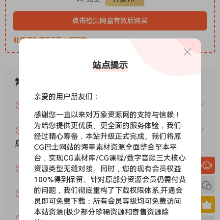
您可以同时使用 R2R 版本和合法版本，
点击检测网盘有效后购买
只需选择不同的设备进行激活即可。
我们建议您将合法许可证放在可移动设备上。
此资源购买后7天内可下载。
但是，由于所有最新的 PA 插件均由 R2R 发布，因此您没有理由
混用它们。
站点提示
故障排除
常见问题
—————-
亲爱的用户朋友们：
1) 激活后部分插件失效
VIP资源或免费资源能否做为商业用途？
您使用了旧版的密钥生成器，它们不支持所有最新插件。
感谢您一直以来对万象资源网的支持与信赖！
请始终使用最新版本。
为给您提供更优质、更全面的服务体验，我们
赞助包月VIP（或包年VIP）后能升级包年（或终
另一种可能的情况是您混用了合法插件和 R2R 插件，
经过精心筹备，本站升级正式完成。我们将原
身VIP）吗？
导致您的合法许可证被 R2R 许可证覆盖。
CG巴士网站的海量素材资源全面整合至本平
台，实现CG素材库/CG课程/数字音频三大核心
之后，合法插件会要求您输入许可证。
为什么付款了未开通VIP会员？
资源类型无缝对接。同时，您的现有会员权益
2) 重启电脑后插件失效
100%得到保留。针对原部分资源会员仍需付费
因为您的“设备 ID”由于某些原因发生了更改。
的问题，我们彻底重构了下载权限体系,开通会
账号可以分享或者借给别人用吗？
请联系开发者寻求解决方案。
员即可免费下载：所有会员等级均可免费访问
TEAM R2R 2026
本站资源(极少部分珍稀资源和寄售资源除
VIP会员剩余时间查询？