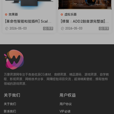
此套装中包含的实际版本：
点击查看
Acme Opticom XLA-3 v1.11.1
效果器
虚拟乐器
ADA Flanger v1.6.0
[革命性智能和弦插件] Scaler
[修复：ADD2鼓音源完整版] X
ADA STD-1 Stereo Tapped Delay v1.6.0
Music Scaler 3 v3.2.2 Regge
LN Audio Addictive Drums 2
2026-05-03
9.9
2026-05-03
9.9
d-HCiSO [MacOSX]（1.45G
Complete v2.9.0.4 FIXED ON
ADPTR Hype v1.5.0
B）
LY-R2R+安装方法 [WiN]（28.
ADPTR MetricAB v1.4.1
27MB+12.79GB）
ADPTR Sculpt v1.3.0
ADPTR StreamLiner v1.1.0
ADPTR Utopia v1.0.0
AMEK EQ 200 v1.5.0
AMEK EQ 250 v1.2.0
万象资源网专注于各类优质CG素材、音频资源、精品源码、游戏资源、自学教
AMEK Mastering Compressor v1.2.0
程、影视资源、网络技术分享、网赚经验项目交流，超清精美壁纸，拥有独特
Ampeg B15N v1.6.0
领域的游戏资源。
Ampeg SVT3Pro v1.6.0
关于我们
用户权益
Ampeg SVTVR Classic v1.6.0
Ampeg SVTVR v1.6.0
关于我们
用户协议
Ampeg V4B v1.6.0
联系我们
VIP必读