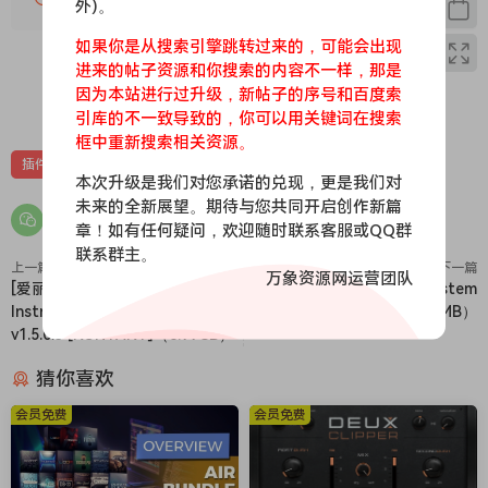
外)。
特别提示：
如果你是从搜索引擎跳转过来的，可能会出现
点击查看
进来的帖子资源和你搜索的内容不一样，那是
R2R 使用 WinRAR 打包时选择了非常大的字典文件。因此，您
因为本站进行过升级，新帖子的序号和百度索
0
0
可能只能使用最新版本的 WinRAR（点击下载） 解压！
引库的不一致导致的，你可以用关键词在搜索
“字典文件过大警告：
框中重新搜索相关资源。
Runtime.txt
插件
效果器
本次升级是我们对您承诺的兑现，更是我们对
文件大小为 15 GB，超过 4 GB 的限制，需要超过 15 GB 的内存
未来的全新展望。期待与您共同开启创作新篇
才能
解压。
章！如有任何疑问，欢迎随时联系客服或QQ群
联系群主。
此套装包含目前所有可用内容，但不包括 MEGA 精选集。
上一篇
下一篇
万象资源网运营团队
[爱丽丝钢琴音源] Native
[R2R 新工具] TEAM R2R System
Instruments Alicias Keys
v1.1.0-R2R [WiN]（22.46MB）
一位女巫说，
v1.5.0.3 [KONTAKT]（6.99GB）
这个套装包含了目前所有可用的插件，除了
猜你喜欢
MEGA Sampler。
Pluqin Alliance 已经停止销售“ALL Bundle”、
会员免费
会员免费
“Cyber​​ Bundle”和“MEGA
Bundle”这些套装了。我们对这些平淡无奇的套