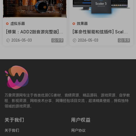
虚拟乐器
效果器
[修复：ADD2鼓音源完整版] X
[革命性智能和弦插件] Scaler
LN Audio Addictive Drums 2
Music Scaler 3 v3.2.2 Regge
2026-05-03
9.9
2026-05-03
9.9
Complete v2.9.0.4 FIXED ON
d-HCiSO [MacOSX]（1.45G
LY-R2R+安装方法 [WiN]（28.
B）
27MB+12.79GB）
万象资源网专注于各类优质CG素材、音频资源、精品源码、游戏资源、自学教
程、影视资源、网络技术分享、网赚经验项目交流，超清精美壁纸，拥有独特
领域的游戏资源。
关于我们
用户权益
关于我们
用户协议