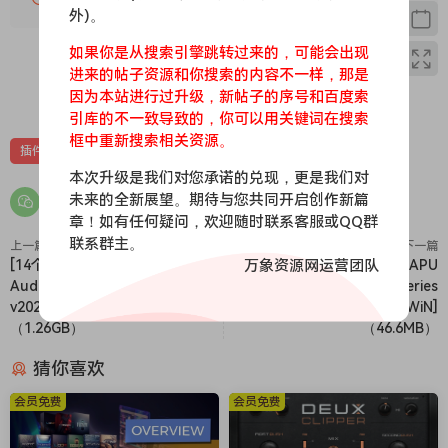
Perfect Plate XL – Supernatural plate reverb with depth
外)。
and tweakability.
如果你是从搜索引擎跳转过来的，可能会出现
Perfect Room 2 – Artifact-free room reverb with a lush and
进来的帖子资源和你搜索的内容不一样，那是
clear sound.
0
0
因为本站进行过升级，新帖子的序号和百度索
Poltergate – The ultimate drum gate.
引库的不一致导致的，你可以用关键词在搜索
Sub Generator – Thunderous low-end enhancer for drums
框中重新搜索相关资源。
插件
效果器
and percussion.
本次升级是我们对您承诺的兑现，更是我们对
🏠 HomePage
未来的全新展望。期待与您共同开启创作新篇
章！如有任何疑问，欢迎随时联系客服或QQ群
联系群主。
上一篇
下一篇
万象资源网运营团队
[14个尖端音频完整套装] BABY
[合集：响度处理工具] APU
Audio Complete Bundle
Software APU Loudness Series
v2026.3 Incl Keygen-R2R [WiN]
v5.3.3 Incl Keygen-R2R [WiN]
（1.26GB）
（46.6MB）
猜你喜欢
会员免费
会员免费