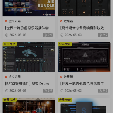
虚拟乐器
效果器
[世界一流的虚拟乐器插件套
[现代混音必备高响度削波效果
装] AIR Music Technology In
插件] Audioloom Maciel Aud
2026-05-03
9.9
2026-05-03
9.9
struments Bundle 2025-R2
io Deux Clipper v1.0.0 [WiN,
R [WiN]（5.92GB）
MacOSX]（34.5MB+145MB)
会员免费
会员免费
虚拟乐器
效果器
[BFD3鼓组插件] BFD Drums
[世界一流吉他音色与混音工具
BFD3 v3.5.0.49-R2R [WiN]
全套合集] STL Tones Bundle
2026-05-03
9.9
2026-05-03
9.9
（60.9MB）
v2026.04 [WiN, MacOSX]（1.
48GB+3.34GB）
会员免费
会员免费