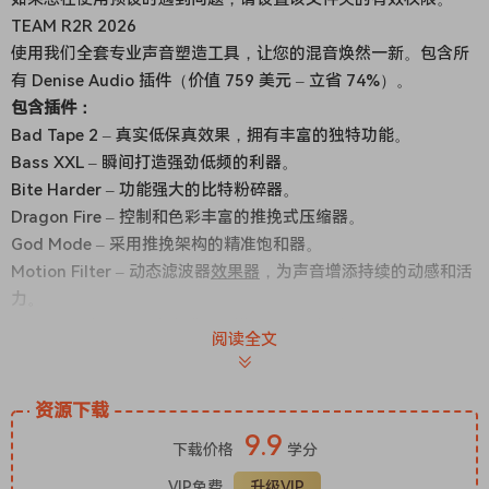
TEAM R2R 2026
使用我们全套专业声音塑造工具，让您的混音焕然一新。包含所
有 Denise Audio 插件（价值 759 美元 – 立省 74%）。
包含插件：
Bad Tape 2 – 真实低保真效果，拥有丰富的独特功能。
Bass XXL – 瞬间打造强劲低频的利器。
Bite Harder – 功能强大的比特粉碎器。
Dragon Fire – 控制和色彩丰富的推挽式压缩器。
God Mode – 采用推挽架构的精准饱和器。
Motion Filter – 动态滤波器
效果器
，为声音增添持续的动感和活
力。
Noize 2 – 自适应噪声生成器，增添纹理和趣味。
阅读全文
Perfect Plate XL – 超自然板式混响，具有深度和可调节性。
Perfect Room 2 – 无失真房间混响，声音饱满清晰。
Poltergate- 终极鼓组门限器。
资源下载
Sub Generator – 为鼓组和打击乐器带来雷鸣般的低频增强效
9.9
下载价格
学分
果。
VIP免费
升级VIP