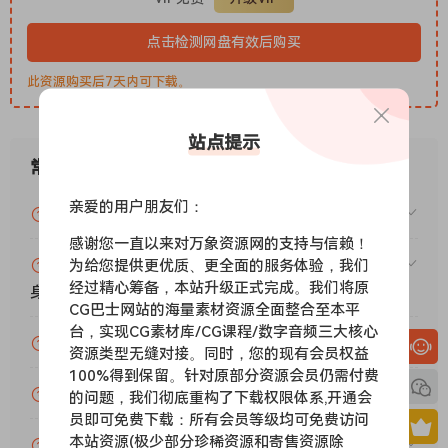
Transform your mixes with our full suite of professional
sound-shaping tools. Includes every Denise Audio plugin
点击检测网盘有效后购买
($759 Value – save 74%).
Included Plugins：
此资源购买后7天内可下载。
Bad Tape 2 – Authentic lo-fi effect with a wealth of quirky
features.
站点提示
Bass XXL – Laser sharp tool for creating a massive low-
常见问题
end in seconds.
Bite Harder – Hyper-aggressive bit crusher packed with
亲爱的用户朋友们：
VIP资源或免费资源能否做为商业用途？
features.
感谢您一直以来对万象资源网的支持与信赖！
Dragon Fire – THE push-pull compressor for control and
赞助包月VIP（或包年VIP）后能升级包年（或终
为给您提供更优质、更全面的服务体验，我们
color.
经过精心筹备，本站升级正式完成。我们将原
身VIP）吗？
God Mode – Surgical saturator powered by a push-pull
CG巴士网站的海量素材资源全面整合至本平
architecture.
台，实现CG素材库/CG课程/数字音频三大核心
为什么付款了未开通VIP会员？
Motion Filter – Dynamic filter FX that adds constant
资源类型无缝对接。同时，您的现有会员权益
100%得到保留。针对原部分资源会员仍需付费
motion and life.
账号可以分享或者借给别人用吗？
的问题，我们彻底重构了下载权限体系,开通会
Noize 2 – Adaptive noise generator for adding texture and
员即可免费下载：所有会员等级均可免费访问
interest.
本站资源(极少部分珍稀资源和寄售资源除
VIP会员剩余时间查询？