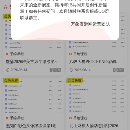
未来的全新展望。期待与您共同开启创作新篇
猜你喜欢
章！如有任何疑问，欢迎随时联系客服或QQ群
会员免费
会员免费
联系群主。
万象资源网运营团队
手绘课程
手绘课程
塵蒲2026唯美古风半厚涂第5期
八岐大狗PROCREATE伪厚涂
基础课【画质不错有课件笔
风格进阶暑假特训营2025【画
2026-06-14
9.9
2026-06-14
9.9
刷】
质不错只有视频】
会员免费
会员免费
手绘课程
手绘课程
燕知白彩色头像跟练课第1期20
北山麻雀人物动态团练2026年1