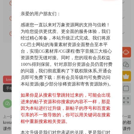
为什么付款了未开通VIP会员？
亲爱的用户朋友们：
账号可以分享或者借给别人用吗？
感谢您一直以来对万象资源网的支持与信赖！
为给您提供更优质、更全面的服务体验，我们
VIP会员剩余时间查询？
经过精心筹备，本站升级正式完成。我们将原
CG巴士网站的海量素材资源全面整合至本平
台，实现CG素材库/CG课程/数字音频三大核心
资源类型无缝对接。同时，您的现有会员权益
0
0
100%得到保留。针对原部分资源会员仍需付费
的问题，我们彻底重构了下载权限体系,开通会
员即可免费下载：所有会员等级均可免费访问
krenz教程
krenz色彩课
k大色彩第五期
k大色彩课
本站资源(极少部分珍稀资源和寄售资源除外)。
手绘基础课
插画基础
色彩基础
色彩教程
如果你是从搜索引擎跳转过来的，可能会出现
进来的帖子资源和你搜索的内容不一样，那是
因为本站进行过升级，新帖子的序号和百度索
引库的不一致导致的，你可以用关键词在搜索
上一篇
下一篇
框中重新搜索相关资源。
krenz2019透视课k大透视第五期有
krenz透视色彩构成三门2018年的都
课件
有课件
本次升级是我们对您承诺的兑现，更是我们对