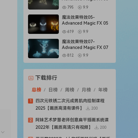
795
9.9
魔法效果特效05-
Advanced Magic FX 05
619
9.9
魔法效果特效07-
Advanced Magic FX 07
812
9.9
下载排行
总榜
/
日榜
/
周榜
/
月榜
/
年榜
四次元铁锈二次元成男肌肉绘制课程
1
2025【画质高清有课件】
200
阿妹艺术梦慧老师创意扁平插画系统课
2
2022年【画质高清只有视频】
200