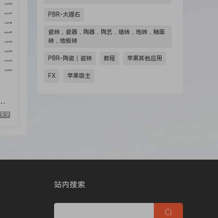
PBR-大理石
瓷砖，瓷器，陶器，陶艺，墙砖，地砖，釉面
砖，地板砖
PBR-陶瓷丨瓷砖
教程
苹果其他应用
FX
苹果宿主
期
9.9
站内搜索