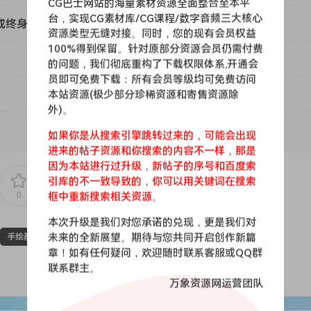
CG巴士网站的海量素材资源全面整合至本平
台，实现CG素材库/CG课程/数字音频三大核心
或终身VIP）吗？
资源类型无缝对接。同时，您的现有会员权益
100%得到保留。针对原部分资源会员仍需付费
的问题，我们彻底重构了下载权限体系,开通会
员即可免费下载：所有会员等级均可免费访问
本站资源(极少部分珍稀资源和寄售资源除
外)。
如果你是从搜索引擎跳转过来的，可能会出现
进来的帖子资源和你搜索的内容不一样，那是
因为本站进行过升级，新帖子的序号和百度索
引库的不一致导致的，你可以用关键词在搜索
0
0
框中重新搜索相关资源。
本次升级是我们对您承诺的兑现，更是我们对
未来的全新展望。期待与您共同开启创作新篇
手绘基础课
插画基础
透视基础
透视教程
章！如有任何疑问，欢迎随时联系客服或QQ群
联系群主。
万象资源网运营团队