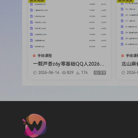
会员免费
会员免费
手绘课程
手绘课
一颗芦荟z6y零基础QQ人2026
北山麻
【画质高清有课件笔刷】
月结课
2026-06-14
829
174
9.9
2026-