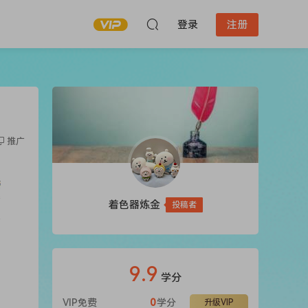
登录
注册
推广
着色器炼金
投稿者
9.9
学分
VIP免费
0
学分
升级VIP