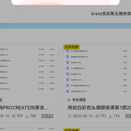
krenz色彩第五期有
会员免费
程
手绘课程
PROCREATE伪厚涂风
燕知白彩色头像跟练课第1期20
暑假特训营2025【画质不
6【画质高清有课件】
06-14
759
180
9.9
2026-06-14
732
116
视频】