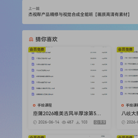
上一篇
杰视帮产品精修与视觉合成全能班【画质高清有素材】
猜你喜欢
会员免费
会员免费
手绘课程
手绘课
塵蒲2026唯美古风半厚涂第5期
八岐大狗
基础课【画质不错有课件笔刷】
格进阶
2026-06-14
487
103
9.9
2026-
错只有