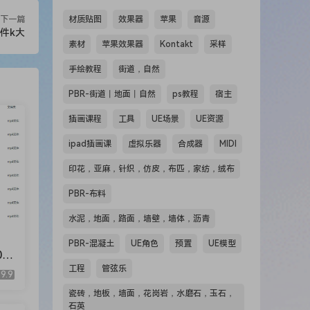
下一篇
材质贴图
效果器
苹果
音源
课件k大
素材
苹果效果器
Kontakt
采样
手绘教程
街道，自然
PBR-街道丨地面丨自然
ps教程
宿主
插画课程
工具
UE场景
UE资源
ipad插画课
虚拟乐器
合成器
MIDI
印花，亚麻，针织，仿皮，布匹，家纺，绒布
PBR-布料
水泥，地面，路面，墙壁，墙体，沥青
PBR-混凝土
UE角色
预置
UE模型
2
工程
管弦乐
9.9
瓷砖，地板，墙面，花岗岩，水磨石，玉石，
石英