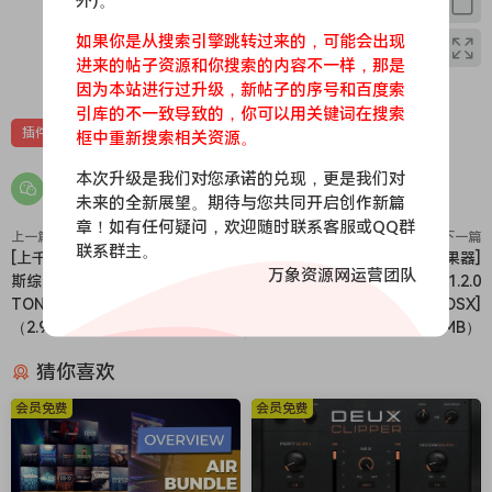
外)。
navigate available Tone Models, and provides filter options
如果你是从搜索引擎跳转过来的，可能会出现
by Type, Instrument, Character, Favorite and Skin to refine
进来的帖子资源和你搜索的内容不一样，那是
0
0
searches. Drag and drop Tone Models into the AmpliTube
因为本站进行过升级，新帖子的序号和百度索
gear chain or load them by Skin from the right panel.
引库的不一致导致的，你可以用关键词在搜索
Browse paid TONEX Collections with advanced filters, and
插件
效果器
框中重新搜索相关资源。
use the new “Open TONEX App” button to quickly access
本次升级是我们对您承诺的兑现，更是我们对
the app for editing, renaming, or downloading more Tone
未来的全新展望。期待与您共同开启创作新篇
Models from ToneNET.
章！如有任何疑问，欢迎随时联系客服或QQ群
What’s new in AmpliTube 5
上一篇
下一篇
联系群主。
[上千种音色：AI机器建模吉他贝
[12款传奇踏板电吉他效果器]
All new signal chain & routing freedom
万象资源网运营团队
斯综合效果插件] IK Multimedia
Audified MultiDrive PRO v1.2.0
An all-new drag & drop signal chain supports up to 57
TONEX MAX v1.10.4-TCD [WiN]
U2B-GUISEPPE [MacOSX]
simultaneous models, series / parallel routing and blended
（2.9GB）
（182MB）
DI signal for unprecedented creative freedom.
猜你喜欢
New Cabinet section with VIR™ technology
Powerful new “Volumetric Impulse Response” radically
会员免费
会员免费
transforms all 100+ cabinets in AmpliTube 5 with over
143,000 impulse response measurements in all.
Custom IR loader