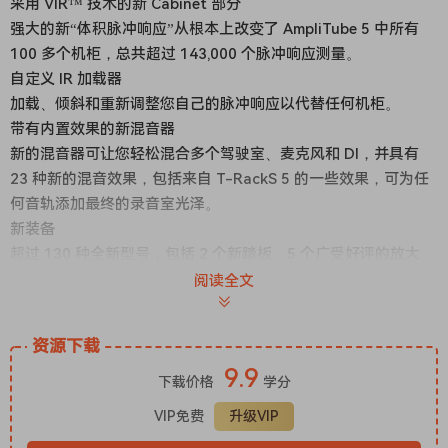
采用 VIR™ 技术的新 Cabinet 部分
强大的新“体积脉冲响应”从根本上改变了 AmpliTube 5 中所有
100 多个机柜，总共超过 143,000 个脉冲响应测量。
自定义 IR 加载器
加载、倾斜和重新调整您自己的脉冲响应以代替任何机柜。
带有内置效果的新混音器
新的混音器可让您轻松混合多个驾驶室、麦克风和 DI，并具有
23 种新的混音效果，包括来自 T-RackS 5 的一些效果，可为任
何音轨添加最终的录音室光泽。
新装备
超过 130 种全新型号，包括 2 个新踏板、5 个广受好评的放大
器、2 个新房间、23 个新机架 FX 和超过 100 个完全重新捕获的
阅读全文
机柜。
新的预设共享社区
资源下载
ToneNET 是一个免费的网络平台，具有社交功能，致力于吉他和
9.9
贝斯手以及所有 AmpliTube 5 用户。
下载价格
学分
VIP免费
升级VIP
x64：SAL、AAX、VST3、VST2 | x86：