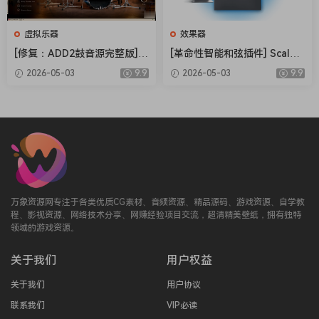
Uninstall the previous version, as this has a
new
虚拟乐器
效果器
AppID. Then…
[修复：ADD2鼓音源完整版] X
[革命性智能和弦插件] Scaler
Just install.
LN Audio Addictive Drums 2
Music Scaler 3 v3.2.2 Regge
2026-05-03
9.9
2026-05-03
9.9
Complete v2.9.0.4 FIXED ON
d-HCiSO [MacOSX]（1.45G
Rock on and enjoy!
LY-R2R+安装方法 [WiN]（28.
B）
-TCD
27MB+12.79GB）
This release cannot be affected by IK Product
Manager.
Requires Microsfoft Visual C++ 2015-2019
Redistributable
v14.27.29016.0 (x64) or greater.
万象资源网专注于各类优质CG素材、音频资源、精品源码、游戏资源、自学教
程、影视资源、网络技术分享、网赚经验项目交流，超清精美壁纸，拥有独特
领域的游戏资源。
关于我们
用户权益
关于我们
用户协议
联系我们
VIP必读