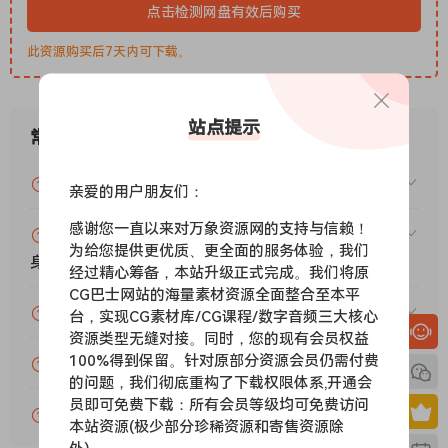
点击检测网盘有效后购买
JBridge
AMPKIND 的一次巨大飞跃
此资源购买后7天内可下载。
卸载旧版本，因为它有新的
AppID。然后……
站点提示
直接安装。
常见问题
尽情享受吧！
-TCD
VIP资源或免费资源能否做为商业用途？
亲爱的用户朋友们：
此版本不受 IK 产品管理器影响。
感谢您一直以来对万象资源网的支持与信赖！
赞助包月VIP（或包年VIP）后能升级包年（或终
需要 Microsfoft Visual C++ 2015-2019
为给您提供更优质、更全面的服务体验，我们
身VIP）吗？
Redistributable
经过精心筹备，本站升级正式完成。我们将原
v14.27.29016.0 (x64) 或更高版本。
CG巴士网站的海量素材资源全面整合至本平
为什么付款了未开通VIP会员？
台，实现CG素材库/CG课程/数字音频三大核心
资源类型无缝对接。同时，您的现有会员权益
100%得到保留。针对原部分资源会员仍需付费
账号可以分享或者借给别人用吗？
的问题，我们彻底重构了下载权限体系,开通会
AmpliTube 5 X features seamless TONEX integration for
员即可免费下载：所有会员等级均可免费访问
building your dream rig in one elegant application. The free
VIP会员剩余时间查询？
本站资源(极少部分珍稀资源和寄售资源除
update introduces a new TONEX view, making it easier to