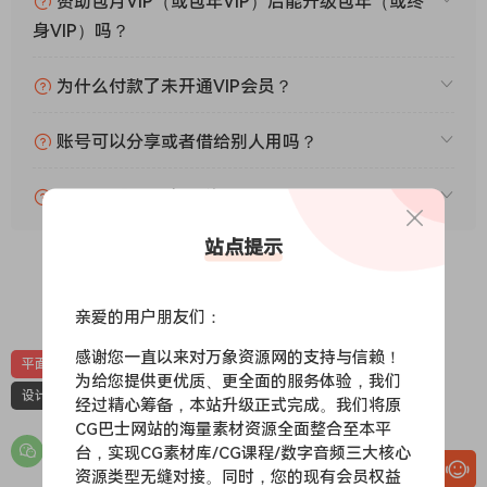
赞助包月VIP（或包年VIP）后能升级包年（或终
身VIP）吗？
为什么付款了未开通VIP会员？
账号可以分享或者借给别人用吗？
VIP会员剩余时间查询？
站点提示
0
0
亲爱的用户朋友们：
感谢您一直以来对万象资源网的支持与信赖！
平面设计
版式设计
版式设计教程
研习设K先生
为给您提供更优质、更全面的服务体验，我们
设计.三大构成
经过精心筹备，本站升级正式完成。我们将原
CG巴士网站的海量素材资源全面整合至本平
台，实现CG素材库/CG课程/数字音频三大核心
资源类型无缝对接。同时，您的现有会员权益