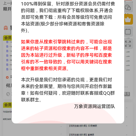
100%得到保留。针对原部分资源会员仍需付费
上一篇
下一篇
释开达基础人体结构绘画教程
k先生趣味平面设计说明书（画质
的问题，我们彻底重构了下载权限体系,开通会
高清有素材）
员即可免费下载：所有会员等级均可免费访问
本站资源(极少部分珍稀资源和寄售资源除
猜你喜欢
外)。
会员免费
会员免费
如果你是从搜索引擎跳转过来的，可能会出现
进来的帖子资源和你搜索的内容不一样，那是
因为本站进行过升级，新帖子的序号和百度索
引库的不一致导致的，你可以用关键词在搜索
框中重新搜索相关资源。
平面设计
平面设计
本次升级是我们对您承诺的兑现，更是我们对
何川藕片形衍九章平面构成设
无盐以兑平面设计零基础系统
未来的全新展望。期待与您共同开启创作新篇
计入门团练课2026【画质高清
课第2期2025【画质高清只有
章！如有任何疑问，欢迎随时联系客服或QQ群
2026-06-14
9.9
2026-05-12
9.9
有课件笔刷】
视频】
联系群主。
会员免费
会员免费
万象资源网运营团队