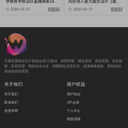
字体帮字体设计直播课第36期
风的诗人星火版式设计【画质
刘兵克【画质不错有素材】
还行有部分素材】
2026-03-21
9.9
2026-03-21
9.9
万象资源网专注于各类优质CG素材、音频资源、精品源码、游戏资源、自学教
程、影视资源、网络技术分享、网赚经验项目交流，超清精美壁纸，拥有独特
领域的游戏资源。
关于我们
用户权益
关于我们
用户协议
联系我们
VIP必读
免责声明
个人中心
网友投稿