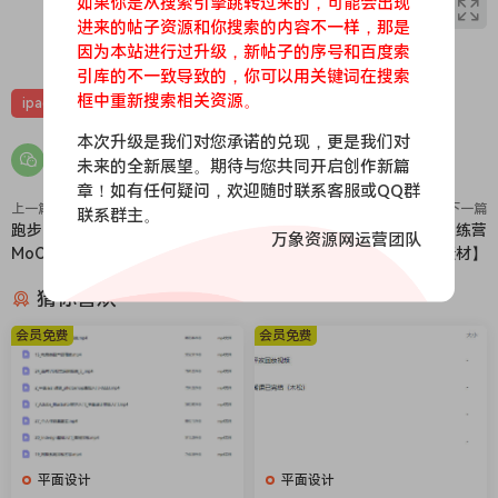
如果你是从搜索引擎跳转过来的，可能会出现
进来的帖子资源和你搜索的内容不一样，那是
0
0
因为本站进行过升级，新帖子的序号和百度索
引库的不一致导致的，你可以用关键词在搜索
框中重新搜索相关资源。
ipad插画课
ipad教程
ipad板绘课程
ipad课程
本次升级是我们对您承诺的兑现，更是我们对
未来的全新展望。期待与您共同开启创作新篇
章！如有任何疑问，欢迎随时联系客服或QQ群
上一篇
下一篇
联系群主。
跑步比赛移动动画-Mobility Pro -
可塑keyshot3c产品渲染训练营
万象资源网运营团队
MoCap Pack
2024【画质高清有素材】
猜你喜欢
会员免费
会员免费
平面设计
平面设计