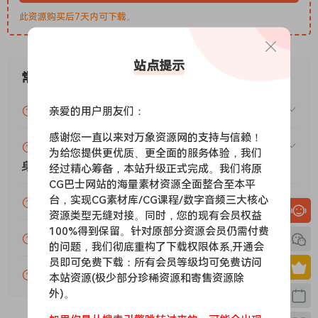
此资源购买后7天内可下载。
站点提示
常见问题
VIP资源或免费资源能否做为商业用途？
亲爱的用户朋友们：
感谢您一直以来对万象资源网的支持与信赖！
赞助包月VIP（或包年VIP）后能升级包年（或终
为给您提供更优质、更全面的服务体验，我们
身VIP）吗？
经过精心筹备，本站升级正式完成。我们将原
CG巴士网站的海量素材资源全面整合至本平
台，实现CG素材库/CG课程/数字音频三大核心
为什么付款了未开通VIP会员？
资源类型无缝对接。同时，您的现有会员权益
100%得到保留。针对原部分资源会员仍需付费
账号可以分享或者借给别人用吗？
的问题，我们彻底重构了下载权限体系,开通会
员即可免费下载：所有会员等级均可免费访问
VIP会员剩余时间查询？
本站资源(极少部分珍稀资源和寄售资源除
外)。