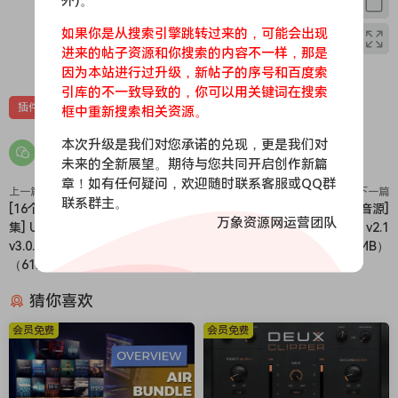
外)。
No more loading separate instruments. Beatmaker 3 lets
you access every title you own from one place—with
如果你是从搜索引擎跳转过来的，可能会出现
unified control, faster workflow, and instant inspiration.
进来的帖子资源和你搜索的内容不一样，那是
0
0
TeamR2R
因为本站进行过升级，新帖子的序号和百度索
引库的不一致导致的，你可以用关键词在搜索
插件
虚拟乐器
框中重新搜索相关资源。
本次升级是我们对您承诺的兑现，更是我们对
未来的全新展望。期待与您共同开启创作新篇
章！如有任何疑问，欢迎随时联系客服或QQ群
上一篇
下一篇
联系群主。
[16个一体化节拍创作平台插件合
[泰国扬琴古筝音源]
万象资源网运营团队
集] UJAM BEATMAKER+Library
Soniccouture Kim v2.1
v3.0.1-R2R [WiN]
[KONTAKT]（233.48MB）
（61.9MB+460.2MB）
猜你喜欢
会员免费
会员免费