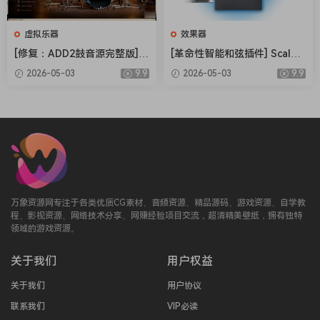
虚拟乐器
效果器
[修复：ADD2鼓音源完整版] X
[革命性智能和弦插件] Scaler
LN Audio Addictive Drums 2
Music Scaler 3 v3.2.2 Regge
2026-05-03
9.9
2026-05-03
9.9
Complete v2.9.0.4 FIXED ON
d-HCiSO [MacOSX]（1.45G
LY-R2R+安装方法 [WiN]（28.
B）
27MB+12.79GB）
万象资源网专注于各类优质CG素材、音频资源、精品源码、游戏资源、自学教
程、影视资源、网络技术分享、网赚经验项目交流，超清精美壁纸，拥有独特
领域的游戏资源。
关于我们
用户权益
关于我们
用户协议
联系我们
VIP必读