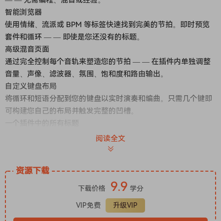
— — 无需编程、混音或经验。
智能浏览器
使用情绪、流派或 BPM 等标签快速找到完美的节拍。即时预览
套件和循环 — — 即使是您还没有的标题。
高级混音页面
通过完全控制每个音轨来塑造您的节拍 — — 在插件内单独调整
音量、声像、滤波器、氛围、饱和度和路由输出。
自定义键盘布局
将循环和短语分配到您的键盘以实时演奏和编曲。只需几个键即
可构建您自己的布局并触发完整的凹槽。
一个插件中的所有标题
无需再加载单独的乐器。Beatmaker 3 让您可以从一个地方访问
阅读全文
您拥有的每个标题 — — 通过统一的控制、更快的工作流程和即
时的灵感。
资源下载
Authentic Beats for Any Genre
9.9
All your Beatmakers, all your beats—organized, playable,
下载价格
学分
and ready to go
VIP免费
升级VIP
Your Entire Beat Arsenal