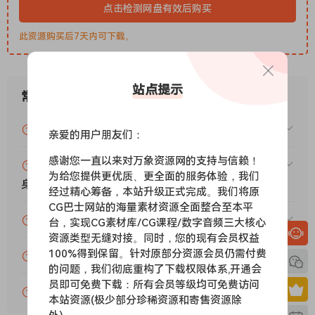
Beatmaker is a virtual drum machine for any genre. Each
点击检测网盘有效后购买
title gives you ready-made kits,
grooves, and built-in effects to create polished beats in
此资源购买后7天内可下载。
seconds
— no programming, mixing, or experience required.
站点提示
Intelligent Browser
常见问题
Quickly find the perfect beat using tags like mood, genre,
or BPM. Instantly preview kits and loops — even from titles
VIP资源或免费资源能否做为商业用途？
亲爱的用户朋友们：
you don’t own yet.
Advanced Mixing Page
感谢您一直以来对万象资源网的支持与信赖！
赞助包月VIP（或包年VIP）后能升级包年（或终
为给您提供更优质、更全面的服务体验，我们
Shape your beats with full control over each track —
身VIP）吗？
经过精心筹备，本站升级正式完成。我们将原
adjust volume, pan, filter, ambience, saturation, and route
CG巴士网站的海量素材资源全面整合至本平
outputs individually right inside the plugin.
为什么付款了未开通VIP会员？
台，实现CG素材库/CG课程/数字音频三大核心
Custom Keyboard Layout
资源类型无缝对接。同时，您的现有会员权益
Assign loops and phrases to your keyboard to perform and
100%得到保留。针对原部分资源会员仍需付费
账号可以分享或者借给别人用吗？
arrange in real time. Build your own layout and trigger full
的问题，我们彻底重构了下载权限体系,开通会
grooves with just a few keys.
员即可免费下载：所有会员等级均可免费访问
VIP会员剩余时间查询？
本站资源(极少部分珍稀资源和寄售资源除
All Titles in One Plug-in