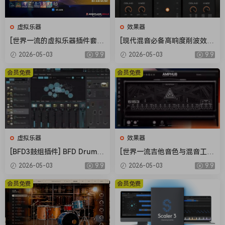
虚拟乐器
效果器
[世界一流的虚拟乐器插件套
[现代混音必备高响度削波效果
装] AIR Music Technology In
插件] Audioloom Maciel Aud
2026-05-03
9.9
2026-05-03
9.9
struments Bundle 2025-R2
io Deux Clipper v1.0.0 [WiN,
R [WiN]（5.92GB）
MacOSX]（34.5MB+145MB)
会员免费
会员免费
虚拟乐器
效果器
[BFD3鼓组插件] BFD Drums
[世界一流吉他音色与混音工具
BFD3 v3.5.0.49-R2R [WiN]
全套合集] STL Tones Bundle
2026-05-03
9.9
2026-05-03
9.9
（60.9MB）
v2026.04 [WiN, MacOSX]（1.
48GB+3.34GB）
会员免费
会员免费