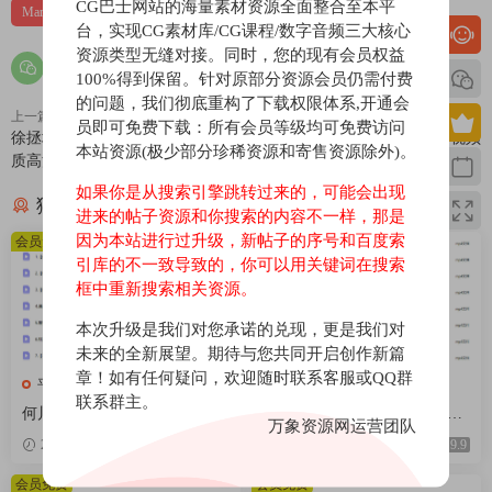
CG巴士网站的海量素材资源全面整合至本平
Martin_K教程
平面设计
版式设计
台，实现CG素材库/CG课程/数字音频三大核心
资源类型无缝对接。同时，您的现有会员权益
100%得到保留。针对原部分资源会员仍需付费
的问题，我们彻底重构了下载权限体系,开通会
上一篇
下一篇
员即可免费下载：所有会员等级均可免费访问
徐拯场景进阶班第15期2019年【画
巧匠淘宝美工线上特战班51期视频
本站资源(极少部分珍稀资源和寄售资源除外)。
质高清只有视频】
教程小丑主讲
如果你是从搜索引擎跳转过来的，可能会出现
猜你喜欢
进来的帖子资源和你搜索的内容不一样，那是
因为本站进行过升级，新帖子的序号和百度索
会员免费
会员免费
引库的不一致导致的，你可以用关键词在搜索
框中重新搜索相关资源。
本次升级是我们对您承诺的兑现，更是我们对
未来的全新展望。期待与您共同开启创作新篇
章！如有任何疑问，欢迎随时联系客服或QQ群
平面设计
平面设计
联系群主。
何川藕片形衍九章平面构成设
无盐以兑平面设计零基础系统
万象资源网运营团队
计入门团练课2026【画质高清
课第2期2025【画质高清只有视
2026-06-14
9.9
2026-05-12
9.9
有课件笔刷】
频】
会员免费
会员免费