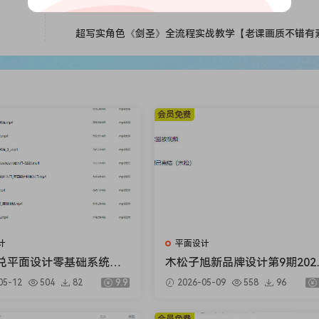
超写实角色《剑圣》全流程实战教学【老课画质不错有
会员免费
计
平面设计
兑平面设计零基础系统课
木松子旭新品牌设计第9期2025
2025【画质高清只有视
辅助计划【画质高清有素材】
05-12
504
82
9.9
2026-05-09
558
96