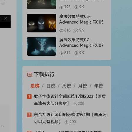
795
9.9
魔法效果特效05-
Advanced Magic FX 05
618
9.9
魔法效果特效07-
Advanced Magic FX 07
812
9.9
下载排行
总榜
/
日榜
/
周榜
/
月榜
/
年榜
猴子字体设计全能班第17期2023【画质
1
高清有大部分素材】
200
东合社设计师印刷必修课第1期【画质还
2
可以只有视频】
200