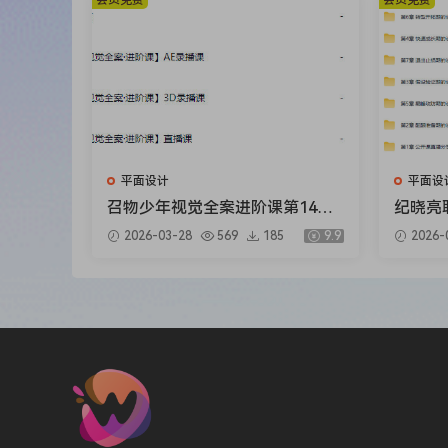
会员免费
会员免费
平面设计
平面设
召物少年视觉全案进阶课第14期2
纪晓亮
026【画质高清有素材】
十六计
2026-03-28
569
185
9.9
2026-