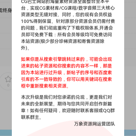
CG巴士网站的海量素材资源全面整合至本平
台，实现CG素材库/CG课程/数字音频三大核心
或终身VIP）吗？
资源类型无缝对接。同时，您的现有会员权益
100%得到保留。针对原部分资源会员仍需付费
的问题，我们彻底重构了下载权限体系,开通会
员即可免费下载：所有会员等级均可免费访问
本站资源(极少部分珍稀资源和寄售资源除
外)。
如果你是从搜索引擎跳转过来的，可能会出现
进来的帖子资源和你搜索的内容不一样，那是
因为本站进行过升级，新帖子的序号和百度索
引库的不一致导致的，你可以用关键词在搜索
0
0
框中重新搜索相关资源。
本次升级是我们对您承诺的兑现，更是我们对
未来的全新展望。期待与您共同开启创作新篇
章！如有任何疑问，欢迎随时联系客服或QQ群
联系群主。
万象资源网运营团队