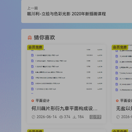
上一篇
眠川利-立绘与色彩光影 2020年新插画课程
猜你喜欢
会员免费
会员免费
平面设计
平面设
何川藕片形衍九章平面构成设计
无盐以
入门团练课2026【画质高清有课
第2期
2026-06-14
374
184
9.9
2026-
件笔刷】
频】