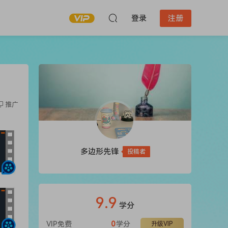
登录
注册
推广
多边形先锋
投稿者
9.9
学分
VIP免费
0
学分
升级VIP