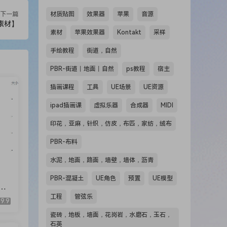
下一篇
材质贴图
效果器
苹果
音源
素材】
素材
苹果效果器
Kontakt
采样
手绘教程
街道，自然
PBR-街道丨地面丨自然
ps教程
宿主
插画课程
工具
UE场景
UE资源
ipad插画课
虚拟乐器
合成器
MIDI
印花，亚麻，针织，仿皮，布匹，家纺，绒布
PBR-布料
水泥，地面，路面，墙壁，墙体，沥青
PBR-混凝土
UE角色
预置
UE模型
AI
工程
管弦乐
9.9
瓷砖，地板，墙面，花岗岩，水磨石，玉石，
石英