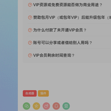
有助于增强声音，XY Pad 旨在为原始声音添加
VIP资源或免费资源能否做为商业用途？
的琶音器快速生成音色 – 创建脉冲低音、灼热的
Digital 1
赞助包月VIP（或包年VIP）后能升级包年（
80 年代对音乐家来说是一个神奇的时代，模拟调色板
大混合机器突破性的几年：PPG Wave 系列、Korg DW
为什么付款了未开通VIP会员？
为您带来 80 年代最佳声音：我们捕获了原始乐
账号可以分享或者借给别人用吗？
属拨弦乐器、刺耳的低音等多种选择。Digital 1
Lead Six
VIP会员剩余时间查询？
Clavia 乐器以多种速度和 5 个八度逐个音
类似 PPG 的金属声音。RetroMod Lead 不
如，现代 NordLead A1 产生的 FM 钢琴的攻
有独特的个性，扭曲了 Clavia 制造的最令人向
106
简洁高效，三款经典的 Juno 乐器拥有众多忠实拥
合成器
插件
色，让您可以叠加音色。探索 Juno 低音功能
Fat
首次在一个软件包中收录了除 Mini 之外的所有当