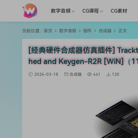
数字音频
CG课程
CG素材
当前位置：
首页
数字音频
插件
合成器
正文
[经典硬件合成器仿真插件] Tracktion So
hed and Keygen-R2R [WiN]（
2026-03-18
合成器
441
120