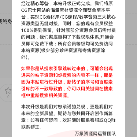
经过精心筹备，本站升级正式完成。我们将原
您选择的微妙或激进的色彩。使用 16 种同音声音放大效果，并使
CG巴士网站的海量素材资源全面整合至本平
引线和厚重的打击垫，一切变得怪异！
台，实现CG素材库/CG课程/数字音频三大核心
或终身VIP）吗？
资源类型无缝对接。同时，您的现有会员权益
与令人兴奋的数字合成新世界共享场景。 1981 年至 1987 年
100%得到保留。针对原部分资源会员仍需付费
 系列和 Prophet VS，只是其中的一部分。RetroMod Digita
的问题，我们彻底重构了下载权限体系,开通会
员即可免费下载：所有会员等级均可免费访问
器生成的数千种波形，为您带来不断发展的打击垫、闪亮的电钢琴
本站资源(极少部分珍稀资源和寄售资源除
 是一款终极虚拟乐器，可让您重新体验 80 年代的混合声音。
外)。
如果你是从搜索引擎跳转过来的，可能会出现
符采样，捕获了每种声音类别。华丽的打击垫、闪亮的电钢琴、尖端的
进来的帖子资源和你搜索的内容不一样，那是
仅仅是 Clavia 合成器集合的简单复制品，而是它们的鼓舞人心的组合
因为本站进行过升级，新帖子的序号和百度索
击声和早期 NordLead 1 产生的原始声音主体。结果是一个强大的乐
引库的不一致导致的，你可以用关键词在搜索
往的合成器的灵魂。
框中重新搜索相关资源。
0
0
本次升级是我们对您承诺的兑现，更是我们对
趸。在此富有表现力的基础上，首次可以体验虚拟多振荡器 Juno
未来的全新展望。期待与您共同开启创作新篇
的新深度，并欣赏定义原版的独特合唱背景音色。
章！如有任何疑问，欢迎随时联系客服或QQ群
联系群主。
万象资源网运营团队
代 Moog 合成器。不仅采样了每种乐器的最终完整音色，还采样