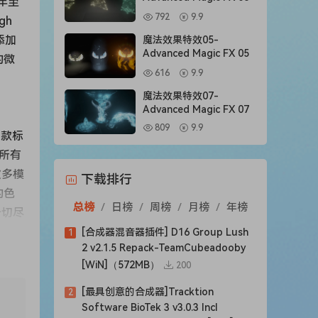
 年至
792
9.9
gh
添加
魔法效果特效05-
Advanced Magic FX 05
的微
616
9.9
魔法效果特效07-
Advanced Magic FX 07
809
9.9
 款标
，所有
次多模
下载排行
的色
总榜
/
日榜
/
周榜
/
月榜
/
年榜
一切尽
[合成器混音器插件] D16 Group Lush
1
2 v2.1.5 Repack-TeamCubeadooby
[WiN]（572MB）
200
6 年至
[最具创意的合成器]Tracktion
2
振荡器
Software BioTek 3 v3.0.3 Incl