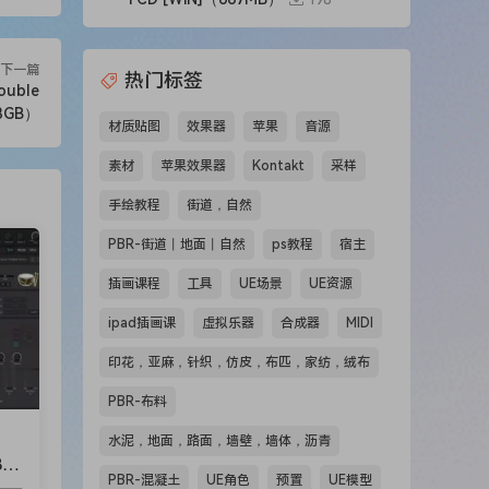
198
功能
下一篇
热门标签
ouble
goal
93GB）
材质贴图
效果器
苹果
音源
ary
素材
苹果效果器
Kontakt
采样
手绘教程
街道，自然
he
PBR-街道丨地面丨自然
ps教程
宿主
m the
插画课程
工具
UE场景
UE资源
d
s
ipad插画课
虚拟乐器
合成器
MIDI
and
印花，亚麻，针织，仿皮，布匹，家纺，绒布
PBR-布料
.
水泥，地面，路面，墙壁，墙体，沥青
BF
mi-
PBR-混凝土
UE角色
预置
UE模型
.9M