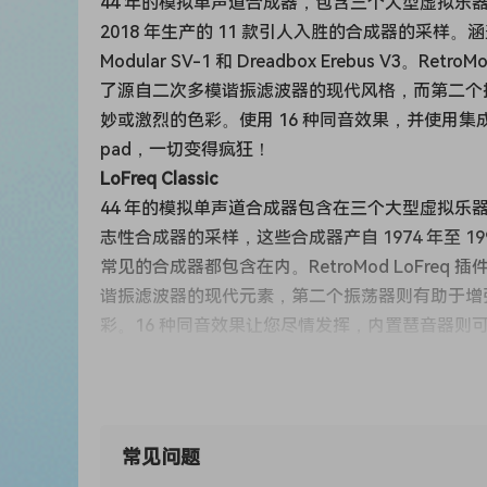
44 年的模拟单声道合成器，包含三个大型虚拟乐器（Wired、
2018 年生产的 11 款引人入胜的合成器的采样。涵盖了大
Modular SV-1 和 Dreadbox Erebus V3。RetroM
了源自二次多模谐振滤波器的现代风格，而第二个振
妙或激烈的色彩。使用 16 种同音效果，并使用集
pad，一切变得疯狂！
LoFreq Classic
44 年的模拟单声道合成器包含在三个大型虚拟乐器（Wired、
志性合成器的采样，这些合成器产自 1974 年至 1995 年。从
常见的合成器都包含在内。RetroMod LoFr
谐振滤波器的现代元素，第二个振荡器则有助于增强
彩。16 种同音效果让您尽情发挥，内置琶音器
在
LoFreq Modern ！
44 年的模拟单声道合成器包含在三个大型虚拟乐器（Wired、
2018 年的 11 种杰出乐器，包括 Waldorf Pulse 1 和
常见问题
LoFreq 插件不仅通过细致的采样呈现原始乐