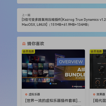
纯波形开始的所有基本元素。最终呈现的是一个能够
可能会损坏您的扬声器！
上一篇
Classic Hardware Synths
[3倍可变多路复用压缩插件]Kazrog True Dynamics v1.2.4
As the name suggests, the RetroMod series is mo
MacOSX, LiNUX]（151MB+61.9MB+134MB）
of this series is to capture the soul of classi
twist.
猜你喜欢
Each instrument is sampled meticulously and in 
samples are then combined in creative and unusu
会员免费
会员免费
soul of these iconic synthesizers and push them
source hardware. The UI design includes an XY 
filter frequency allowing for real time expressiv
pristine reverbs, chorus and growling distortio
preset banks, the RetroMod series allow you to 
LoFreq Wired
虚拟乐器
效果器
44 years of analog mono synths contained in thr
[世界一流的虚拟乐器插件套装] A
[现代
LoFreq Wired includes samples from 11 intrigui
IR Music Technology Instrumen
件] Aud