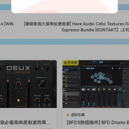
产生极其丰富音色的虚拟未来 Moog。请注意，该乐器的低频
 [WiN,
[黑暗影视大提琴纹理音源] Have Audio Cello Textures D
re than just a collection of sample based imitations – the 
Espresso Bundle [KONTAKT]（2.
c hardware synthesizers and add something new – a contempor
great detail in order to guarantee the greatest realism. The
al ways to offer more than just faithful recreations. Take t
会员免费
 in new directions, creating sounds simply unachievable fro
pad assigned to parameters like FM, ring mod, distortion an
e manipulation. Also included is a suite of creative FX such a
n to enhance your sound design. With huge sample libraries 
add an arsenal of sound sources to your virtual studio.
虚拟乐器
ee massive virtual instruments (Wired, Classic, and Modern)
混音必备高响度削波效果插
[BFD3鼓组插件] BFD Drums 
ng synthesizers produced from 2009 to 2018. Most of the se
ioloom Maciel Audio De
D3 v3.5.0.49-R2R [WiN]（60