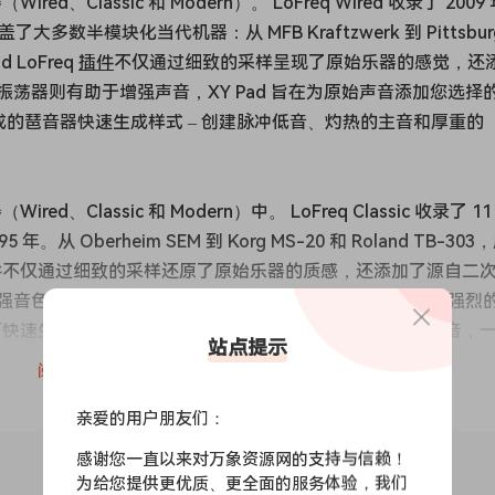
Classic 和 Modern）。 LoFreq Wired 收录了 2009
多数半模块化当代机器：从 MFB Kraftzwerk 到 Pittsbur
od LoFreq
插件
不仅通过细致的采样呈现了原始乐器的感觉，还
荡器则有助于增强声音，XY Pad 旨在为原始声音添加您选择
成的琶音器快速生成样式 – 创建脉冲低音、灼热的主音和厚重的
Classic 和 Modern）中。 LoFreq Classic 收录了 11
 Oberheim SEM 到 Korg MS-20 和 Roland TB-303
eq 插件不仅通过细致的采样还原了原始乐器的质感，还添加了源自二
音色，XY Pad 则旨在为原始音色增添您所选的或细腻或强烈
则可快速生成节奏型——脉动的低音、灼热的主音和厚重的长音，
站点提示
阅读全文
亲爱的用户朋友们：
Classic 和 Modern）中。LoFreq Modern 包含 199
 2、DSTech Original Syn、Eowave Magma 等。RetroMod
感谢您一直以来对万象资源网的支持与信赖！
器的感觉，还添加了源自二次多模谐振滤波器的现代风格，而第二个
为给您提供更优质、更全面的服务体验，我们