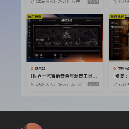
modular contemporary machines are represente
2026-05-03
756
99
9.9
2026-
ts Bundle 2025-R2R [WiN]（5.9
ux Clip
Dreadbox Erebus V3. Not only do the RetroMod L
2GB）
X]（34
会员免费
会员免费
thanks to meticulous sampling, they also add 
resonant filter, while the second oscillator he
choice of subtle or aggressive color to the orig
patterns with the integrated arpeggiator – crea
LoFreq Classic
44 years of analog mono synths contained in thr
LoFreq Classic includes samples from 11 iconic 
效果器
虚拟乐
are here, from the Oberheim SEM to the Korg 
[世界一流吉他音色与混音工具全
[修复：
ins render the feel of the original instruments
套合集] STL Tones Bundle v202
Audio 
2026-05-03
877
157
9.9
2026-
6.04 [WiN, MacOSX]（1.48GB+
lete v
twist deriving from the secondary multimode res
3.34GB）
+安装方法
and the XY Pad is designed to add your choice o
79GB
16 voices of unison and rapidly generate patter
searing leads and thick pads just got freaky!
LoFreq Modern
44 years of analog mono synths contained in thr