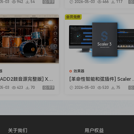
d: from the MFB Kraftzwerk to the Pittsburgh Modular SV-1
05-03
942
54
9.9
2026-05-03
466
117
per v1.0.0 [WiN, MacOS
B）
oFreq plug-ins render the feel of the original instruments
.5MB+145MB)
会员免费
a contemporary twist deriving from the secondary multimod
lps beef up the sound and the XY Pad is designed to add your
inal sound. Go big with 16 voices of unison and rapidly gene
ting pulsing basses, searing leads and thick pads just got fr
ee massive virtual instruments (Wired, Classic, and Modern)
synthesizers produced from 1974 to 1995. All the usual susp
器
效果器
MS-20 and Roland TB-303. Not only do the RetroMod LoFreq 
ADD2鼓音源完整版] XLN
[革命性智能和弦插件] Scaler Mu
 thanks to meticulous sampling, they also add a contemporar
Addictive Drums 2 Comp
sic Scaler 3 v3.2.2 Regged-H
05-03
423
70
9.9
2026-05-03
520
75
2.9.0.4 FIXED ONLY-R2R
SO [MacOSX]（1.45GB）
onant filter, while the second oscillator helps beef up the 
 [WiN]（28.27MB+12.
f subtle or aggressive color to the original sound. Go big w
）
ns with the integrated arpeggiator – creating pulsing basses
关于我们
用户权益
ee massive virtual instruments (Wired, Classic, and Modern)