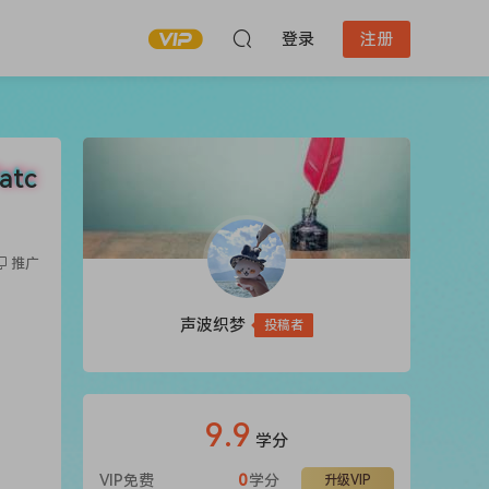
登录
注册
atc
推广
声波织梦
投稿者
9.9
学分
VIP免费
0
学分
升级VIP