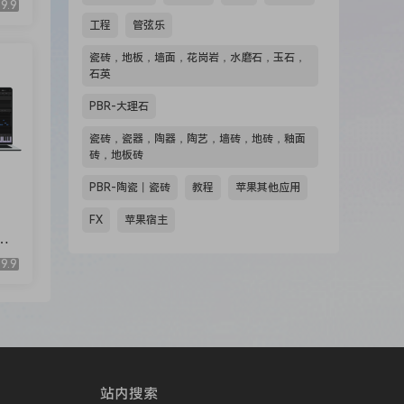
 and
9.9
工程
管弦乐
e
瓷砖，地板，墙面，花岗岩，水磨石，玉石，
石英
rate
PBR-大理石
eaky!
瓷砖，瓷器，陶器，陶艺，墙砖，地砖，釉面
砖，地板砖
.
PBR-陶瓷丨瓷砖
教程
苹果其他应用
ects
FX
苹果宿主
plug-
y
Ci
9.9
sound
ith
,
站内搜索
.