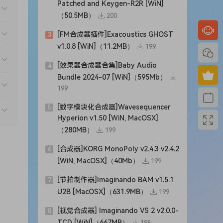
Patched and Keygen-R2R [WiN]
用集成
（50.5MB）
200
[FM合成器插件]Exacoustics GHOST
3
是伟
v1.0.8 [WiN]（11.2MB）
199
l 1
[效果器合成器合集]Baby Audio
4
、金
Bundle 2024-07 [WiN]（595Mb）
199
[数字模块化合成器]Wavesequencer
5
引线和
Hyperion v1.50 [WiN, MacOSX]
。例
（280MB）
199
器，具
[合成器]KORG MonoPoly v2.4.3 v2.4.2
6
[WiN, MacOSX]（40Mb）
199
[节拍制作器]Imaginando BAM v1.5.1
 的音
7
U2B [MacOSX]（631.9MB）
199
[视觉合成器] Imaginando VS 2 v2.0.0-
8
了从
TCD [WiN]（667MB）