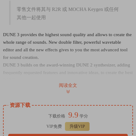
零售文件将其与 R2R 或 MOCHA Keygen 或任何
其他一起使用
DUNE 3 provides the highest sound quality and allows to create the
whole range of sounds. New double filter, powerful wavetable
editor and all the new effects gives to you the most advanced tool
for sound creation.
DUNE 3 builds on the award-winning DUNE 2 synthesizer, adding
frequently requested features and innovative ideas, to create the best
DUNE experience ever!
阅读全文
DUNE 3 comes with many new patches crafted by expert sound
designers. Since DUNE 3 is fully patch-compatible with DUNE 2, it
includes its presets as well, doubling the factory library size to more
资源下载
than 1000 patches.
9.9
下载价格
学分
VIP免费
升级VIP
Retail files use this with R2R or MOCHA Keygen or