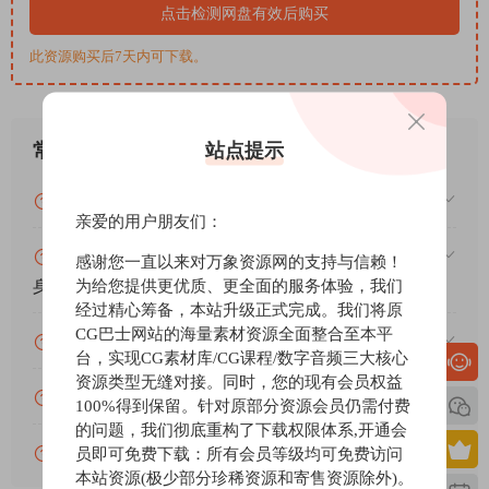
any other
点击检测网盘有效后购买
此资源购买后7天内可下载。
站点提示
常见问题
VIP资源或免费资源能否做为商业用途？
亲爱的用户朋友们：
赞助包月VIP（或包年VIP）后能升级包年（或终
感谢您一直以来对万象资源网的支持与信赖！
为给您提供更优质、更全面的服务体验，我们
身VIP）吗？
经过精心筹备，本站升级正式完成。我们将原
CG巴士网站的海量素材资源全面整合至本平
为什么付款了未开通VIP会员？
台，实现CG素材库/CG课程/数字音频三大核心
资源类型无缝对接。同时，您的现有会员权益
账号可以分享或者借给别人用吗？
100%得到保留。针对原部分资源会员仍需付费
的问题，我们彻底重构了下载权限体系,开通会
VIP会员剩余时间查询？
员即可免费下载：所有会员等级均可免费访问
本站资源(极少部分珍稀资源和寄售资源除外)。