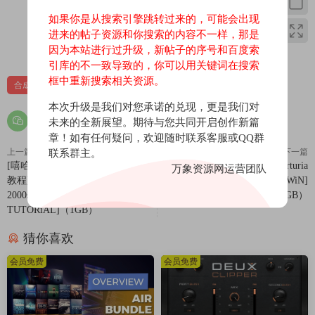
如果你是从搜索引擎跳转过来的，可能会出现
进来的帖子资源和你搜索的内容不一样，那是
0
0
因为本站进行过升级，新帖子的序号和百度索
引库的不一致导致的，你可以用关键词在搜索
框中重新搜索相关资源。
合成器
插件
苹果
苹果合成器
本次升级是我们对您承诺的兑现，更是我们对
未来的全新展望。期待与您共同开启创作新篇
章！如有任何疑问，欢迎随时联系客服或QQ群
上一篇
下一篇
联系群主。
[嘻哈说唱鼓组素材FL预置FL模板
[Arturia旗舰级复音合成器] Arturia
万象资源网运营团队
教程]Stepuz TYCOON 50 Cent x
Pigments v6.0.4-josenacha [WiN]
2000s Drum kit [WAV, MiDi,
（1.4GB）
TUTORiAL]（1GB）
猜你喜欢
会员免费
会员免费