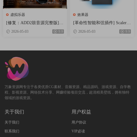
虚拟乐器
效果器
[修复：ADD2鼓音源完整版] X
[革命性智能和弦插件] Scaler
LN Audio Addictive Drums 2 C
Music Scaler 3 v3.2.2 Regged-H
2026-05-03
9.9
2026-05-03
9.9
omplete v2.9.0.4 FIXED ONLY-
CiSO [MacOSX]（1.45GB）
R2R+安装方法 [WiN]（28.27M
B+12.79GB）
万象资源网专注于各类优质CG素材、音频资源、精品源码、游戏资源、自学教
程、影视资源、网络技术分享、网赚经验项目交流，超清精美壁纸，拥有独特
领域的游戏资源。
关于我们
用户权益
关于我们
用户协议
联系我们
VIP必读