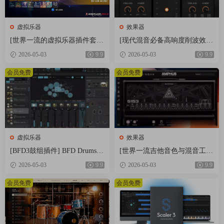
虚拟乐器
效果器
[世界一流的虚拟乐器插件套
[现代混音必备高响度削波效果
装] AIR Music Technology Instr
插件] Audioloom Maciel Audio
2026-05-03
9.9
2026-05-03
9.9
uments Bundle 2025-R2R [WiN]
Deux Clipper v1.0.0 [WiN, Mac
（5.92GB）
OSX]（34.5MB+145MB)
会员免费
会员免费
虚拟乐器
效果器
[BFD3鼓组插件] BFD Drums B
[世界一流吉他音色与混音工具
FD3 v3.5.0.49-R2R [WiN]（60.
全套合集] STL Tones Bundle v
2026-05-03
9.9
2026-05-03
9.9
9MB）
2026.04 [WiN, MacOSX]（1.48
GB+3.34GB）
会员免费
会员免费