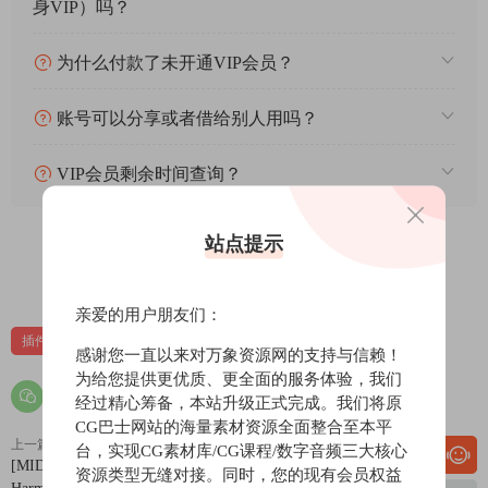
身VIP）吗？
为什么付款了未开通VIP会员？
账号可以分享或者借给别人用吗？
VIP会员剩余时间查询？
站点提示
0
0
亲爱的用户朋友们：
插件
苹果
苹果虚拟乐器
虚拟乐器
感谢您一直以来对万象资源网的支持与信赖！
为给您提供更优质、更全面的服务体验，我们
经过精心筹备，本站升级正式完成。我们将原
CG巴士网站的海量素材资源全面整合至本平
上一篇
下一篇
台，实现CG素材库/CG课程/数字音频三大核心
[MIDI生成器工具] Mario Nieto
[经典簧片电钢琴乐器插件] Rhodes
资源类型无缝对接。同时，您的现有会员权益