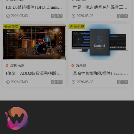
[BFD3鼓组插件] BFD Drums B
[世界一流吉他音色与混音工具
FD3 v3.5.0.49-R2R [WiN]（60.
全套合集] STL Tones Bundle v
2026-05-03
9.9
2026-05-03
9.9
9MB）
2026.04 [WiN, MacOSX]（1.48
GB+3.34GB）
会员免费
会员免费
虚拟乐器
效果器
[修复：ADD2鼓音源完整版] X
[革命性智能和弦插件] Scaler
LN Audio Addictive Drums 2 C
Music Scaler 3 v3.2.2 Regged-H
2026-05-03
9.9
2026-05-03
9.9
omplete v2.9.0.4 FIXED ONLY-
CiSO [MacOSX]（1.45GB）
R2R+安装方法 [WiN]（28.27M
B+12.79GB）