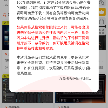
Harmony Bloom v1.3.9 Incl Keygen-
Wurli v1.0.0-R2R [WiN]（1.59GB）
100%得到保留。针对原部分资源会员仍需付费
R2R [WiN]（17.1MB）
的问题，我们彻底重构了下载权限体系,开通会
员即可免费下载：所有会员等级均可免费访问
猜你喜欢
本站资源(极少部分珍稀资源和寄售资源除外)。
会员免费
会员免费
如果你是从搜索引擎跳转过来的，可能会出现
进来的帖子资源和你搜索的内容不一样，那是
因为本站进行过升级，新帖子的序号和百度索
引库的不一致导致的，你可以用关键词在搜索
框中重新搜索相关资源。
虚拟乐器
效果器
本次升级是我们对您承诺的兑现，更是我们对
[世界一流的虚拟乐器插件套
[现代混音必备高响度削波效果
未来的全新展望。期待与您共同开启创作新篇
装] AIR Music Technology Instr
插件] Audioloom Maciel Audio
2026-05-03
章！如有任何疑问，欢迎随时联系客服或QQ群
9.9
2026-05-03
9.9
uments Bundle 2025-R2R [WiN]
Deux Clipper v1.0.0 [WiN, Mac
联系群主。
（5.92GB）
OSX]（34.5MB+145MB)
会员免费
会员免费
万象资源网运营团队
虚拟乐器
效果器