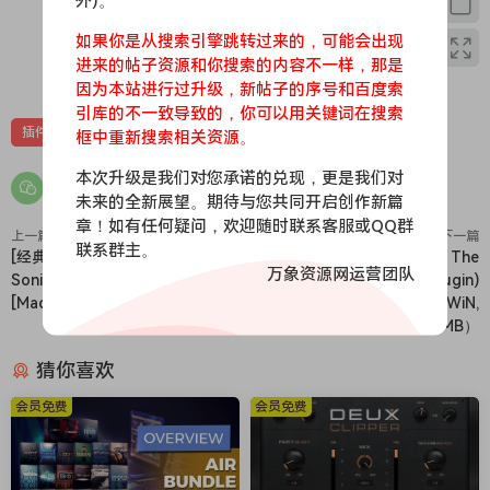
外)。
• Stomp Board 主机和独立应用程序
• 内置放大器模拟器（包含 4 个放大器）
如果你是从搜索引擎跳转过来的，可能会出现
• 专为吉他手设计的微调门限
进来的帖子资源和你搜索的内容不一样，那是
0
0
• Tilt 风格全局均衡器
因为本站进行过升级，新帖子的序号和百度索
• 内置混响
引库的不一致导致的，你可以用关键词在搜索
插件
效果器
苹果
苹果效果器
框中重新搜索相关资源。
• 8 个吉他效果踏板（内置于 Stomp Board 中，也可作为单独的
插件使用）
本次升级是我们对您承诺的兑现，更是我们对
未来的全新展望。期待与您共同开启创作新篇
章！如有任何疑问，欢迎随时联系客服或QQ群
上一篇
下一篇
联系群主。
[经典激励器插件包] BBE Sound
[贝斯效果器插件] Mors The
万象资源网运营团队
Sonic Sweet 4.7.0 HCiSO
Devils Reese (Bass Plugin)
[MacOSX]（118.59MB）
v1.0.0-FANTASTiC [WiN,
MacOSX]（77MB）
猜你喜欢
会员免费
会员免费