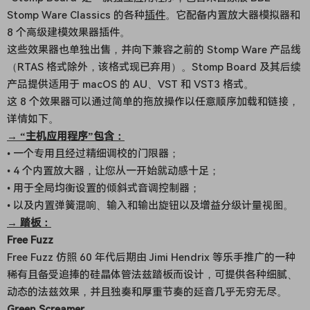
Stomp Ware Classics 的各种
插件
。它配备内置放大器模拟器和
8 个高级建模效果器插件。
这些效果器也单独出售，并向下兼容之前的 Stomp Ware 产品线
（RTAS 格式除外，该格式现已弃用）。Stomp Board 及其后续
产品提供适用于 macOS 的 AU、VST 和 VST3 格式。
这 8 个效果器可以通过简单的拖放操作以任意顺序加载和链接，
详情如下。
→ “主机应用程序”包含：
• 一个专用且经过精细调校的门限器；
• 4 个内置放大器，让您从一开始就动感十足；
• 用于全局均衡设置的倾斜式音调控制器；
• 以及内置弹簧混响、输入和输出旋钮以及增益分级计量视图。
→ 踏板：
Free Fuzz
Free Fuzz 仿照 60 年代后期由 Jimi Hendrix 等乐手推广的一种
稀有且备受追捧的硅晶体管法兹踏板而设计，可提供各种细腻、
动态的法兹效果，并且独奏和厚重节奏的延音几乎无穷无尽。
Green Screamer