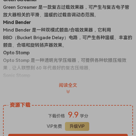
Green Screamer 是一款复古过载效果器，可产生与复古电子管
放大器相关的平滑、温暖的过载音调动态范围。
Mind Bender
Mind Bender 是一种双模式颤音/合唱效果器，它利用
BBD（Bucket Brigade Delay）电路，可产生各种温暖、丰富的
颤音、合唱和旋转扬声器效果。
Opto Stomp
Opto Stomp 是一种透明光学压缩器，可提供各种软膝压缩效
果，让人联想到 60 年代最好的复古压缩器。
Sonic Stomp
Sonic Stomp 是我们广受欢迎的 Sonic Maximizer 的踏板版。
阅读全文
Sonic Stomp 经过精心设计，可提供与我们机架式 482i Sonic
Maximizer 相同的音质提升，为任何乐器增添清晰度、清晰度和
资源下载
冲击力。
9.9
Soul Vibe
下载价格
学分
Soul Vibe 是一款复古氛围/旋转扬声器模拟器，以其强劲的相位
VIP免费
升级VIP
式质感而闻名，在 60 年代末和 70 年代受到 Jimi Hendrix、