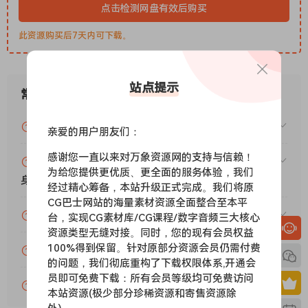
David Gilmour 和 Robin Trower 等乐手的青睐。
点击检测网盘有效后购买
Tremor
是一款双模式颤音/自动声像效果器，利用光学电路创造出各种温
此资源购买后7天内可下载。
暖的脉动音色，这些音色通常与复古电子管放大器的“颤音”效果
相关。
站点提示
Tremor 插件提供两种独立效果的灵活性，可通过脚踏开关切换
常见问题
（以保持原始硬件外观），使乐手能够在颤音效果和自动声像效
果之间进行选择。
VIP资源或免费资源能否做为商业用途？
亲爱的用户朋友们：
双定时器
Two Timer 的设计灵感来源于早已停产的 DM-2 Delay，这款产
感谢您一直以来对万象资源网的支持与信赖！
赞助包月VIP（或包年VIP）后能升级包年（或终
为给您提供更优质、更全面的服务体验，我们
品以其温暖、萦绕心头的混响和磁带般的回声而闻名。Two
身VIP）吗？
经过精心筹备，本站升级正式完成。我们将原
Timer 提供两个独立的延迟时间，可通过 Time1/Time2 模式脚
CG巴士网站的海量素材资源全面整合至本平
踏开关进行切换。
为什么付款了未开通VIP会员？
台，实现CG素材库/CG课程/数字音频三大核心
在软件版本中，Time1/Time2 开关标签更改为 MONO（Time1
资源类型无缝对接。同时，您的现有会员权益
延迟）和 STEREO（Time1：左延迟时间，Time2：右延迟时
100%得到保留。针对原部分资源会员仍需付费
账号可以分享或者借给别人用吗？
间），并提供单声道和立体声复古延迟，可以创造出令人惊叹的
的问题，我们彻底重构了下载权限体系,开通会
空间效果。
员即可免费下载：所有会员等级均可免费访问
VIP会员剩余时间查询？
产品特点：
本站资源(极少部分珍稀资源和寄售资源除