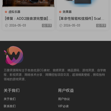
虚拟乐器
效果器
[修复：ADD2鼓音源完整版] X
[革命性智能和弦插件] Scaler
LN Audio Addictive Drums 2
Music Scaler 3 v3.2.2 Regge
2026-05-03
9.9
2026-05-03
9.9
Complete v2.9.0.4 FIXED ON
d-HCiSO [MacOSX]（1.45G
LY-R2R+安装方法 [WiN]（28.
B）
27MB+12.79GB）
万象资源网专注于各类优质CG素材、音频资源、精品源码、游戏资源、自学教
程、影视资源、网络技术分享、网赚经验项目交流，超清精美壁纸，拥有独特
领域的游戏资源。
关于我们
用户权益
关于我们
用户协议
联系我们
VIP必读