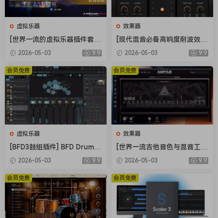
虚拟乐器
效果器
[世界一流的虚拟乐器插件套
[现代混音必备高响度削波效果
装] AIR Music Technology In
插件] Audioloom Maciel Aud
2026-05-03
9.9
2026-05-03
9.9
struments Bundle 2025-R2
io Deux Clipper v1.0.0 [WiN,
R [WiN]（5.92GB）
MacOSX]（34.5MB+145MB)
会员免费
会员免费
虚拟乐器
效果器
[BFD3鼓组插件] BFD Drums
[世界一流吉他音色与混音工具
BFD3 v3.5.0.49-R2R [WiN]
全套合集] STL Tones Bundle
2026-05-03
9.9
2026-05-03
9.9
（60.9MB）
v2026.04 [WiN, MacOSX]（1.
48GB+3.34GB）
会员免费
会员免费