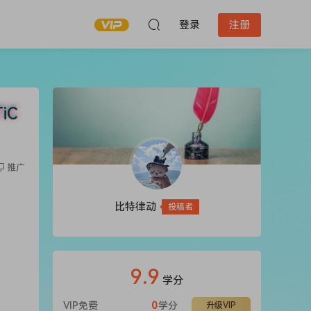
登录
注册
iC
推广
比特律动
投稿者
9.9
学分
VIP免费
0
学分
升级VIP