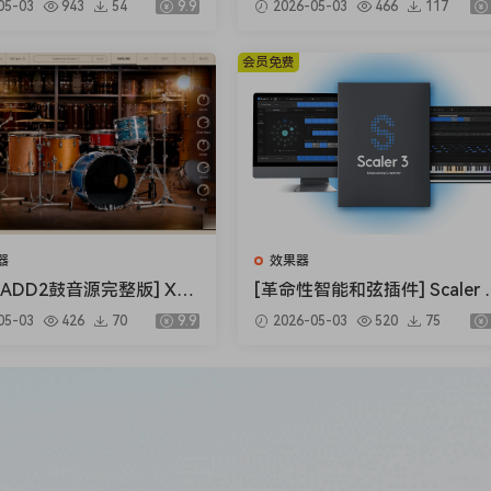
05-03
943
54
9.9
2026-05-03
466
117
per v1.0.0 [WiN, MacOS
B）
already has its own ADSR measure set up and is adjustable if
.5MB+145MB)
会员免费
irtual instrument. But, we also dare you to find high-quality
Available for PC and macOS and loaded with more than 270
nce loaded into your DAW!
器
效果器
ADD2鼓音源完整版] XLN
[革命性智能和弦插件] Scaler Mu
Addictive Drums 2 Comp
sic Scaler 3 v3.2.2 Regged-H
05-03
426
70
9.9
2026-05-03
520
75
,
2.9.0.4 FIXED ONLY-R2R
SO [MacOSX]（1.45GB）
, FX.
 [WiN]（28.27MB+12.
）
lide, Pitch.