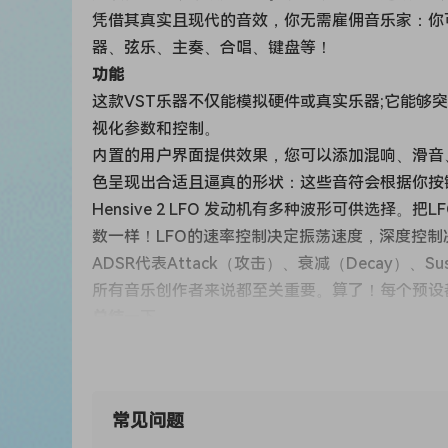
凭借其真实且现代的音效，你无需雇佣音乐家：你
器、弦乐、主奏、合唱、键盘等！
功能
这款VST乐器不仅能模拟硬件或真实乐器;它能
视化参数和控制。
内置的用户界面提供效果，您可以添加混响、滑音
色呈现出合适且逼真的形状：这些音符会根据你按
Hensive 2 LFO 发动机有多种波形可供选
数一样！LFO的速率控制决定振荡速度，深度控
ADSR代表Attack（攻击）、衰减（Decay）、S
所有音乐创作者来说都至关重要。算了！每个预设
总结
一下
我们相信这个插件将成为你首选的虚拟乐器。但我们
macOS，包含超过 270 个预设，我们保证一旦加
产品总结
常见问题
乐器
：