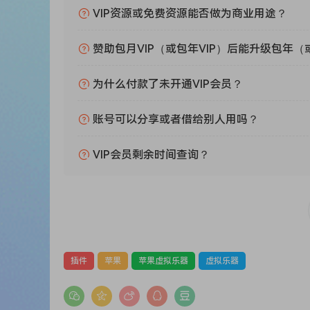
•270+乐器预设
VIP资源或免费资源能否做为商业用途？
•15个类别
•键盘、铃铛、合成器、主奏乐器、吉他、贝斯、
赞助包月VIP（或包年VIP）后能升级包年（
•808、弦乐、铜管乐器、垫片、木管乐器、合唱
效果和调制适合
E：
为什么付款了未开通VIP会员？
ADSR、LFO、截止滤波器、卷积混响、滑音、音
技术要求
账号可以分享或者借给别人用吗？
格式：
VST2、VST3、AU
VIP会员剩余时间查询？
作系统：
macOS：10.10及以上（包括原生M1兼容）
PC：Windows 7及以上
DAW
：
支持所有DAW（除ProTools外）
插件
苹果
苹果虚拟乐器
虚拟乐器
Get inspired with another great comprehensive
with
270+ Instruments
and a multiple choice of
envelope and workflow of your music producti