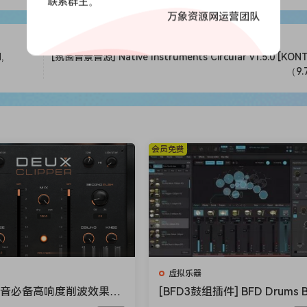
联系群主。
rojects from scratch. We believe that you will need no additio
万象资源网运营团队
ts comprehensive sounds. Now get inspired by our best and mo
e and only Al AMin!
,
[氛围音景音源] Native Instruments Circular v1.5.0 [KON
n’t need to hire musicians: you can create full orchestral
（9.
ns with ethnic instruments, brass, strings, leads, choirs, ke
s of hardware or real-world instruments; it can push bound
会员免费
ocessors and visualize the parameters and controls in ways 
 that you can add reverb, glide, pitch, low pass, high pass
variation will give your sonics suitable, realistic shapes: the
rd you press your keys.
choose from. Customize an LFO to one of its presets, and y
re tweaking the parameter yourself! The LFO’s Rate control 
虚拟乐器
th control determines how far it moves its assigned paramete
混音必备高响度削波效果插
[BFD3鼓组插件] BFD Drums 
ioloom Maciel Audio De
D3 v3.5.0.49-R2R [WiN]（60
ease: Knowing what each part of ADSR means is essential fo