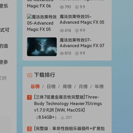
管乐
793
9.9
魔法效果特效05-
Advanced Magic FX 05
方式可
616
9.9
魔法效果特效07-
的音
Advanced Magic FX 07
810
9.9
整参
下载排行
义对
总榜
/
日榜
/
周榜
/
月榜
/
年榜
[三体7弦重金属吉他完整版]Three-
1
 和
Body Technology Heavier7Strings
v1.7.0 R2R [WiN, MacOSX]
（8.54GB+）
201
[完整版：革命性鼓组乐器插件+扩展包
2