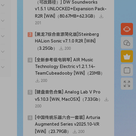
（可改路径）] DW Soundworks
v1.5.1 UNLOCKED+Expansion Pack-
R2R [WiN]（80.67MB+62.3GB）
201
[黑龙7综合音源简化版]Steinberg
3
HALion Sonic v7.1.0 R2R [WiN]
（3.25Gb）
200
[全新参考级电钢琴] AIR Music
4
Technology Electric v1.2.1.14-
TeamCubeadooby [WiN]（23MB）
200
[键盘音色合集] Analog Lab V Pro
5
v5.10.3 [WiN, MacOSX]（7.33Gb）
200
oming
[中国传统乐器六合一套装] Arturia
6
e
Augmented Series v2025.10-V.R
[WiN]（23.79GB）
200