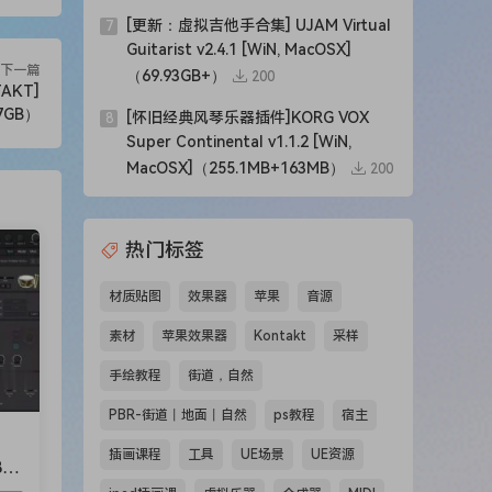
nal
[更新：虚拟吉他手合集] UJAM Virtual
7
st
Guitarist v2.4.1 [WiN, MacOSX]
下一篇
（69.93GB+）
200
TAKT]
7GB）
[怀旧经典风琴乐器插件]KORG VOX
8
ys,
Super Continental v1.1.2 [WiN,
MacOSX]（255.1MB+163MB）
200
aries
热门标签
not
材质贴图
效果器
苹果
音源
素材
苹果效果器
Kontakt
采样
se
手绘教程
街道，自然
ou’ll
PBR-街道丨地面丨自然
ps教程
宿主
sets
插画课程
工具
UE场景
UE资源
r.
BF
.9M
r all