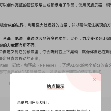
可以创作完整的管弦乐编曲或顶级电子作品，使用民族乐器、铜
够突破合成的边界，利用强大处理器的力量，并以硬件无法实现的
、音高、低通、高通滤波器等多种功能。此外，力度变化会让你
键的力度而有所不同。
择。把LFO自定义到它的预设里，你会听到它上下晃动，就像你自己在调
制决定其参数移动的距离。
ustain（延续）和释放（Release）：了解ADSR的每个部分的含
都有自己的ADSR测量设置，如果需要更精确的话可以调整。
阅读全文
也敢于挑战你，以合理价格找到高品质的音色！该产品支持 PC
站点提示
载到你的 DAW 中，你会感到满意！
亲爱的用户朋友们：