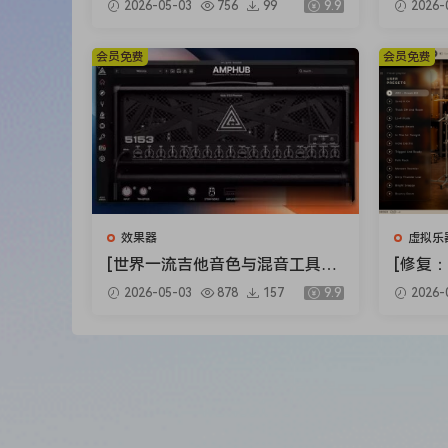
2026-05-03
756
99
9.9
2026-
ts Bundle 2025-R2R [WiN]（5.9
ux Clip
music creators. Well, never mind! Every preset 
2GB）
X]（34
need more precision.
会员免费
会员免费
SUM IT ALL UP
We believe that this plugin will be your go-to v
sounds at a reasonable price! This Product is 
presets, and we guarantee your satisfaction o
PRODUCT SUMMARY
INSTRUMENTS
:
效果器
虚拟乐
•270+ Instrument Presets
[世界一流吉他音色与混音工具全
[修复：
•15 Categories
套合集] STL Tones Bundle v202
Audio 
2026-05-03
878
157
9.9
2026-
•Keys, Bells, Synths, Leads, Guitars, Bass, Ethnic
6.04 [WiN, MacOSX]（1.48GB+
lete v
•808, Strings, Brass, Pads, Winds, Choirs, Drums
3.34GB）
+安装方法
79GB
FX & MODULATION SUIT
E :
ADSR, LFO, Cutoff Filters, Convolution Reverb, G
TECHNICAL REQUIREMENTS
FORMATS: