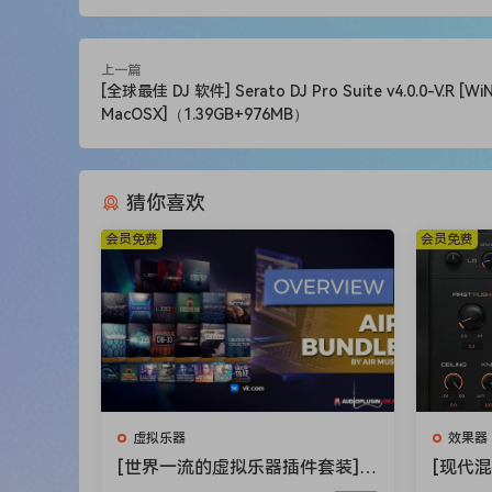
Hensive 2 is a plugin that will help start your p
plugins to start or finish your projects with i
上一篇
extensive virtual instrument, powered by the on
[全球最佳 DJ 软件] Serato DJ Pro Suite v4.0.0-V.R [WiN
With its realistic and up-to-date sounds, you do
MacOSX]（1.39GB+976MB）
arrangements or top-notch electronic compositio
and even more!
FEATURES
猜你喜欢
This VST Instrument brings more than emulation
会员免费
会员免费
of synthesis, harness the power of powerful pr
plausible in hardware.
The embedded user interface provides effects so
filters, and many more. In addition, the velocity 
notes will sound different depending on how ha
Hensive 2 LFO engine has several waveforms to 
hear it ‘wobble’ up and down, just as if you we
虚拟乐器
效果器
the speed at which it oscillates, while the Dep
[世界一流的虚拟乐器插件套装] A
[现代
IR Music Technology Instrumen
件] Aud
ADSR stands for Attack, Decay, Sustain and Rel