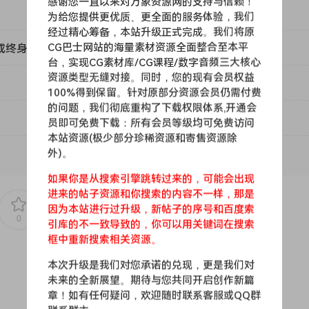
感谢您一直以来对万象资源网的支持与信赖！
为给您提供更优质、更全面的服务体验，我们
经过精心筹备，本站升级正式完成。我们将原
民族乐器、
CG巴士网站的海量素材资源全面整合至本平
或终身VIP）吗？
团、鼓、效果器。
台，实现CG素材库/CG课程/数字音频三大核心
资源类型无缝对接。同时，您的现有会员权益
100%得到保留。针对原部分资源会员仍需付费
高。
的问题，我们彻底重构了下载权限体系,开通会
员即可免费下载：所有会员等级均可免费访问
本站资源(极少部分珍稀资源和寄售资源除
外)。
如果你是从搜索引擎跳转过来的，可能会出现
进来的帖子资源和你搜索的内容不一样，那是
因为本站进行过升级，新帖子的序号和百度索
0
0
引库的不一致导致的，你可以用关键词在搜索
框中重新搜索相关资源。
 virtual instrument powered by the one and only Al AMin! C
本次升级是我们对您承诺的兑现，更是我们对
未来的全新展望。期待与您共同开启创作新篇
 categories, we believe that HENSIVE 2 will help you push th
章！如有任何疑问，欢迎随时联系客服或QQ群
on.