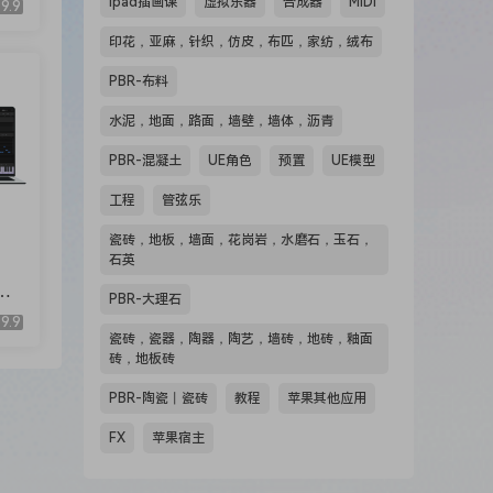
ipad插画课
虚拟乐器
合成器
MIDI
9.9
 you
印花，亚麻，针织，仿皮，布匹，家纺，绒布
PBR-布料
水泥，地面，路面，墙壁，墙体，沥青
PBR-混凝土
UE角色
预置
UE模型
工程
管弦乐
瓷砖，地板，墙面，花岗岩，水磨石，玉石，
石英
PBR-大理石
Ci
9.9
瓷砖，瓷器，陶器，陶艺，墙砖，地砖，釉面
砖，地板砖
PBR-陶瓷丨瓷砖
教程
苹果其他应用
FX
苹果宿主